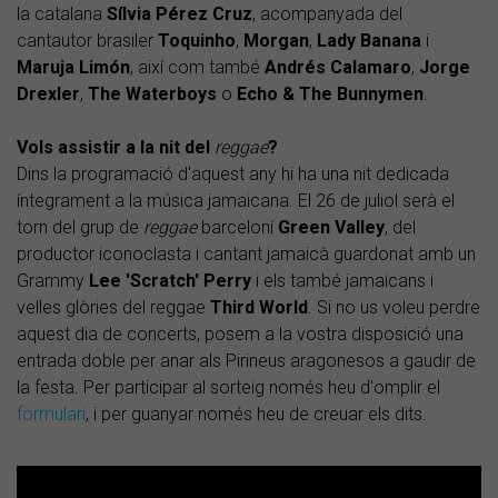
la catalana
Sílvia Pérez Cruz
, acompanyada del
cantautor brasiler
Toquinho
,
Morgan
,
Lady Banana
i
Maruja Limón
, així com també
Andrés Calamaro
,
Jorge
Drexler
,
The Waterboys
o
Echo & The Bunnymen
.
Vols assistir a la nit del
reggae
?
Dins la programació d'aquest any hi ha una nit dedicada
íntegrament a la música jamaicana. El 26 de juliol serà el
torn del grup de
reggae
barceloní
Green Valley
, del
productor iconoclasta i cantant jamaicà guardonat amb un
Grammy
Lee 'Scratch' Perry
i els també jamaicans i
velles glòries del reggae
Third World
. Si no us voleu perdre
aquest dia de concerts, posem a la vostra disposició una
entrada doble per anar als Pirineus aragonesos a gaudir de
la festa. Per participar al sorteig només heu d'omplir el
formulari
, i per guanyar només heu de creuar els dits.