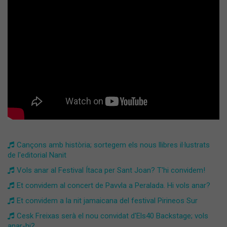
Cançons amb història; sortegem els nous llibres il·lustrats
de l'editorial Nanit
Vols anar al Festival Ítaca per Sant Joan? T'hi convidem!
Et convidem al concert de Pavvla a Peralada. Hi vols anar?
Et convidem a la nit jamaicana del festival Pirineos Sur
Cesk Freixas serà el nou convidat d'Els40 Backstage; vols
anar-hi?