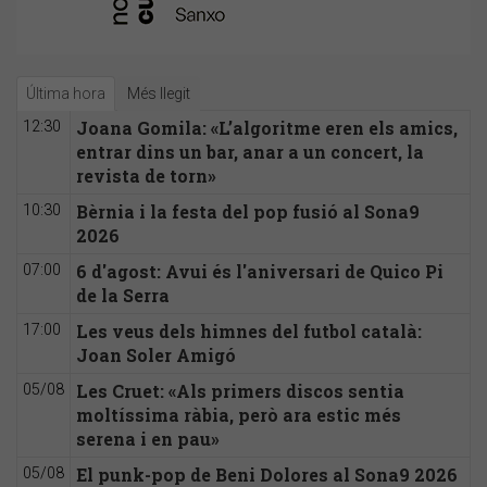
Última hora
Més llegit
Joana Gomila: «L’algoritme eren els amics,
12:30
entrar dins un bar, anar a un concert, la
revista de torn»
Bèrnia i la festa del pop fusió al Sona9
10:30
2026
6 d'agost: Avui és l'aniversari de Quico Pi
07:00
de la Serra
Les veus dels himnes del futbol català:
17:00
Joan Soler Amigó
Les Cruet: «Als primers discos sentia
05/08
moltíssima ràbia, però ara estic més
serena i en pau»
El punk-pop de Beni Dolores al Sona9 2026
05/08