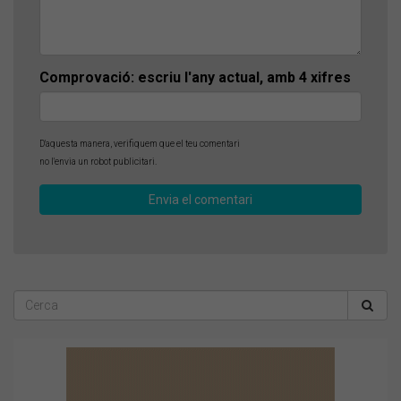
Comprovació: escriu l'any actual, amb 4 xifres
D'aquesta manera, verifiquem que el teu comentari
no l'envia un robot publicitari.