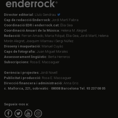
Director editorial:
Lluís Gendrau
Cap de redacció Enderrock:
Jordi Martí Fabra
Coordinació EDR i enderrock.cat:
Èlia Gea
Coordinació Anuari de la Música:
Helena M. Alegret
Redacció:
Ferran Amado, Maria Folqué, Èlia Gea, Jordi Martí, Helena
Morén Alegret, Joaquim Vilarnau i Sergi Núñez
Disseny i maquetació:
Manuel Cuyàs
Caps de fotografia:
Juan Miguel Morales
Assessorament lingüístic:
Berta Herreros
Subscripcions:
Rosa E. Massaguer
Gerència i projectes:
Jordi Novell
Publicitat i producció:
Rosa E. Massaguer
Direcció financera i administració:
Anna Gris
c. Mallorca, 221, sobreàtic · 08008 Barcelona Tel. 93 237 08 05
Segueix-nos a: