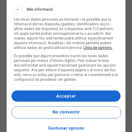
Més informació
Les teves dades personals es tractaran i és possible que la
informació del teu dispositiu (galetes, identificadors únics i
altres dades del dispositiu) es comparteixi amb 210 partners,
els quals també podran emmagatzemar-la o accedir-hi. Així
mateix, aquest lloc web també podrà utilitzar específicament
aquesta informació. Nosaltres i els nostres partners podem
utilitzar dades de geolocalització precisa.
Llista de partners.
És possible que alguns proveïdors tractin les teves dades
personals per motius d'interès legítim. Pots indicar la teva
disconformitat amb aquest tractament gestionant les opcions
següents. A la part inferior d'aquesta pàgina o al menú del lloc
web, cerca un enllaç per gestionar o retirar el consentiment a la
configuració de privadesa i de galetes.
Acceptar
No consentir
Gestionar opcions