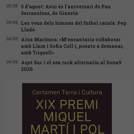
5 d'agost: Avui és l'aniversari de Pau
05/08
Serrasolsas, de Ginestà
Les veus dels himnes del futbol català: Pep
04/08
Lladó
Aina Machuca: «M'encantaria col·laborar
04/08
amb Llum i Sofia Coll i, posats a demanar,
amb Triquell»
Aqet Suc i el seu rock alternatiu al Sona9
04/08
2026