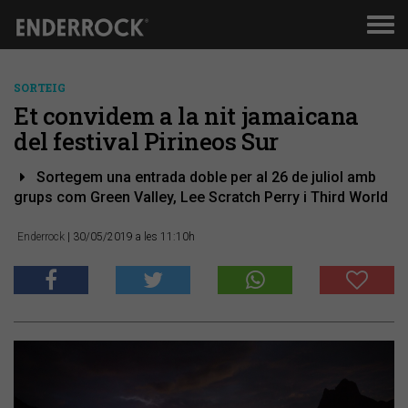
Men
de
nav
SORTEIG
Et convidem a la nit jamaicana
del festival Pirineos Sur
Sortegem una entrada doble per al 26 de juliol amb
grups com Green Valley, Lee Scratch Perry i Third World
Enderrock
| 30/05/2019 a les 11:10h