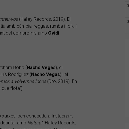
0
nteu-vos
(Halley Records, 2019). El
0
tiu amb cúmbia, reggae, rumba i folk, i
partint del compromís amb
Ovidi
braham Boba (
Nacho Vegas
), el
a Luis Rodríguez (
Nacho Vegas
) i el
mos a volvernos locos
(Dro, 2019). En
que flota”).
es xarxes, ben coneguda a Instagram,
a debutar amb
Natural
(Halley Records,