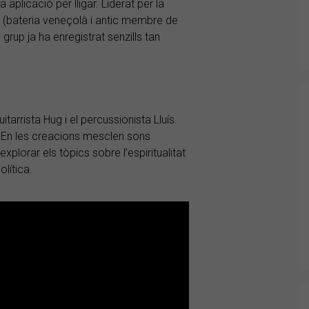
 aplicació per lligar. Liderat per la
(bateria veneçolà i antic membre de
 grup ja ha enregistrat senzills tan
tarrista Hug i el percussionista Lluís.
. En les creacions mesclen sons
explorar els tòpics sobre l’espiritualitat
lítica.