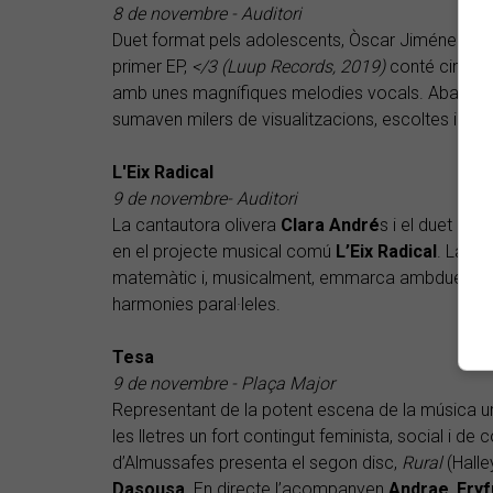
8 de novembre - Auditori
Duet format pels adolescents, Òscar Jiménez i Rog
primer EP,
</3​
(Luup Records, 2019)
conté cinc te
amb unes magnífiques melodies vocals. Abans de
sumaven milers de visualitzacions, escoltes i fans
L'Eix Radical
9 de novembre- Auditori
La cantautora olivera
Clara André
s i el duet al
en el projecte musical comú
L’Eix Radical
. La fu
matemàtic i, musicalment, emmarca ambdues prop
harmonies paral·leles.
Tesa
9 de novembre - Plaça Major
Representant de la potent escena de la música u
les lletres un fort contingut feminista, social i d
d’Almussafes presenta el segon disc,
Rural
(Halle
Dasousa
. En directe l’acompanyen
Andrae
,
Eryf