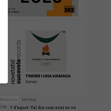
Última hora
Més llegit
7 d'agost: Tal dia com avui es va
7:00