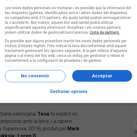
Les teves dades personals es tractaran i és possible que la informació del
er Borrell, residents a Blanes. El
teu dispositiu (galetes, identificadors únics i altres dades del dispositiu)
mes en què l’electrònica es barreja
es comparteixi amb 210 partners, els quals també podran emmagatzemar-
la o accedir-hi. Així mateix, aquest lloc web també podrà utilitzar
l debut, temes com “August” ja
específicament aquesta informació. Nosaltres i els nostres partners
.
podem utilitzar dades de geolocalització precisa.
Llista de partners.
És possible que alguns proveïdors tractin les teves dades personals per
motius d'interès legítim. Pots indicar la teva disconformitat amb aquest
tractament gestionant les opcions següents. A la part inferior d'aquesta
pàgina o al menú del lloc web, cerca un enllaç per gestionar o retirar el
consentiment a la configuració de privadesa i de galetes.
coià de dream-pop
Júlia
han unit forces
sió parteix d’un curiós i precís fenomen
No consentir
Acceptar
ostes en un intercanvi de melodies i
Gestionar opcions
rbana valenciana,
Tesa
fa explícit en
e compromís amb la terra. La rapera
y Supernova, 2019), produït per
Mark
0
ukksia
i
Loren D
.