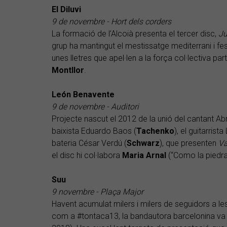
El Diluvi
9 de novembre - Hort dels corders
La formació de l’Alcoià presenta el tercer disc,
Ju
grup ha mantingut el mestissatge mediterrani i fes
unes lletres que apel·len a la força col·lectiva 
Montllor
.
León Benavente
9 de novembre - Auditori
Projecte nascut el 2012 de la unió del cantant A
baixista Eduardo Baos (
Tachenko
), el guitarrist
bateria César Verdú (
Schwarz
), que presenten
Va
el disc hi col·labora
Maria Arnal
(“Como la piedra 
Suu
9 novembre - Plaça Major
Havent acumulat milers i milers de seguidors a l
com a #tontaca13, la bandautora barcelonina v