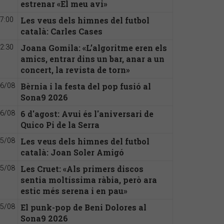
estrenar «El meu avi»
Les veus dels himnes del futbol
7:00
català: Carles Cases
Joana Gomila: «L’algoritme eren els
2:30
amics, entrar dins un bar, anar a un
concert, la revista de torn»
Bèrnia i la festa del pop fusió al
6/08
Sona9 2026
6 d'agost: Avui és l'aniversari de
6/08
Quico Pi de la Serra
Les veus dels himnes del futbol
5/08
català: Joan Soler Amigó
Les Cruet: «Als primers discos
5/08
sentia moltíssima ràbia, però ara
estic més serena i en pau»
El punk-pop de Beni Dolores al
5/08
Sona9 2026