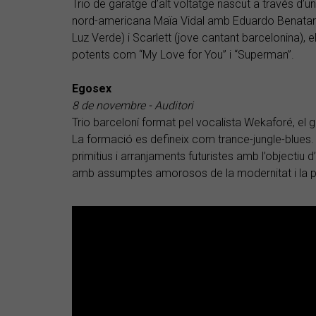
Trio de garatge d’alt voltatge nascut a través d’una
nord-americana Maïa Vidal amb Eduardo Benatar 
Luz Verde) i Scarlett (jove cantant barcelonina), el
potents com “My Love for You” i “Superman”.
Egosex
8 de novembre - Auditori
Trio barceloní format pel vocalista Wekaforé, el gui
La formació es defineix com trance-jungle-blues
primitius i arranjaments futuristes amb l’objectiu d’
amb assumptes amorosos de la modernitat i la po