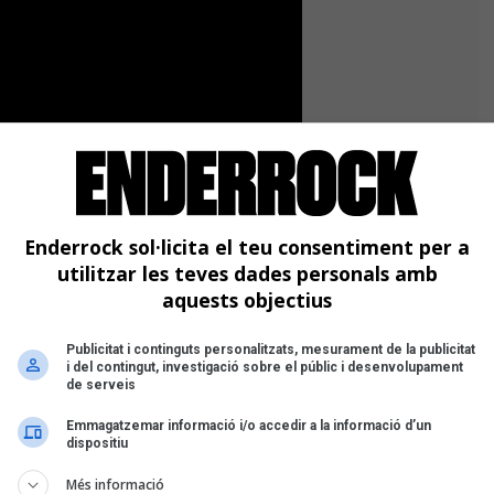
Enderrock sol·licita el teu consentiment per a
utilitzar les teves dades personals amb
aquests objectius
rel de la Mediterrània presenta Les
Publicitat i continguts personalitzats, mesurament de la publicitat
i del contingut, investigació sobre el públic i desenvolupament
pte de l’amor a través dels segles i el
de serveis
transmissió. El repertori es remunta al
Emmagatzemar informació i/o accedir a la informació d’un
dispositiu
Més informació