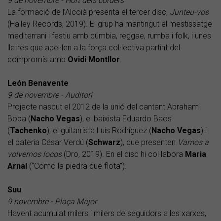
9 de novembre - Hort dels corders
La formació de l’Alcoià presenta el tercer disc,
Junteu-vos
(Halley Records, 2019). El grup ha mantingut el mestissatge
mediterrani i festiu amb cúmbia, reggae, rumba i folk, i unes
lletres que apel·len a la força col·lectiva partint del
compromís amb
Ovidi Montllor
.
León Benavente
9 de novembre - Auditori
Projecte nascut el 2012 de la unió del cantant Abraham
Boba (
Nacho Vegas
), el baixista Eduardo Baos
(
Tachenko
), el guitarrista Luis Rodríguez (
Nacho Vegas
) i
el bateria César Verdú (
Schwarz
), que presenten
Vamos a
volvernos locos
(Dro, 2019). En el disc hi col·labora
Maria
Arnal
(“Como la piedra que flota”).
Suu
9 novembre - Plaça Major
Havent acumulat milers i milers de seguidors a les xarxes,