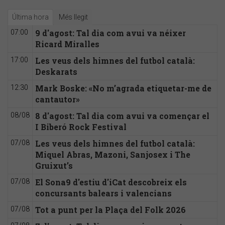
Última hora
Més llegit
9 d'agost: Tal dia com avui va néixer
07:00
Ricard Miralles
Les veus dels himnes del futbol català:
17:00
Deskarats
Mark Boske: «No m’agrada etiquetar-me de
12:30
cantautor»
8 d'agost: Tal dia com avui va començar el
08/08
I Biberó Rock Festival
Les veus dels himnes del futbol català:
07/08
Miquel Abras, Mazoni, Sanjosex i The
Gruixut’s
El Sona9 d'estiu d'iCat descobreix els
07/08
concursants balears i valencians
Tot a punt per la Plaça del Folk 2026
07/08