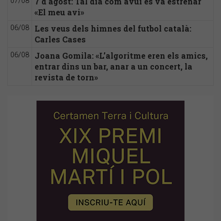
7 d'agost: Tal dia com avui es va estrenar
07/08
«El meu avi»
Les veus dels himnes del futbol català:
06/08
Carles Cases
Joana Gomila: «L’algoritme eren els amics,
06/08
entrar dins un bar, anar a un concert, la
revista de torn»