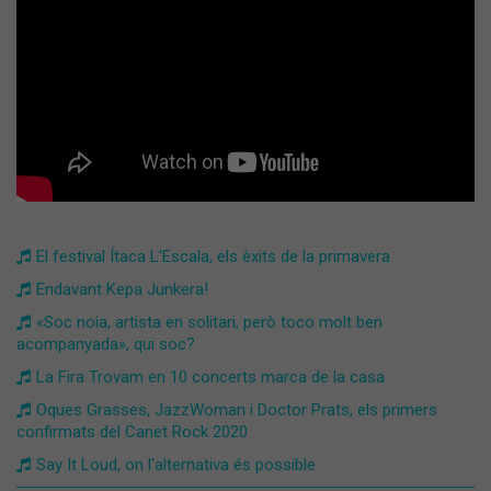
El festival Ítaca L'Escala, els èxits de la primavera
Endavant Kepa Junkera!
«Soc noia, artista en solitari, però toco molt ben
acompanyada», qui soc?
La Fira Trovam en 10 concerts marca de la casa
Oques Grasses, JazzWoman i Doctor Prats, els primers
confirmats del Canet Rock 2020
Say It Loud, on l'alternativa és possible