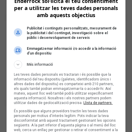
Enderrock sol·licita el teu consentiment
per a utilitzar les teves dades personals
amb aquests objectius
Publicitat i continguts personalitzats, mesurament de
la publicitat i del contingut, investigació sobre el
públic i desenvolupament de serveis
Emmagatzemar informació i/o accedir a la informació
d’un dispositiu
Més informació
Les teves dades personals es tractaran i és possible que la
informació del teu dispositiu (galetes, identificadors únics i
altres dades del dispositiu) es comparteixi amb 210 partners,
els quals també podran emmagatzemar-la o accedir-hi. Així
mateix, aquest lloc web també podrà utilitzar específicament
aquesta informació. Nosaltres i els nostres partners podem
utilitzar dades de geolocalització precisa.
Llista de partners.
És possible que alguns proveïdors tractin les teves dades
personals per motius d'interès legítim. Pots indicar la teva
disconformitat amb aquest tractament gestionant les opcions
següents. A la part inferior d'aquesta pàgina o al menú del lloc
web, cerca un enllaç per gestionar o retirar el consentiment a la