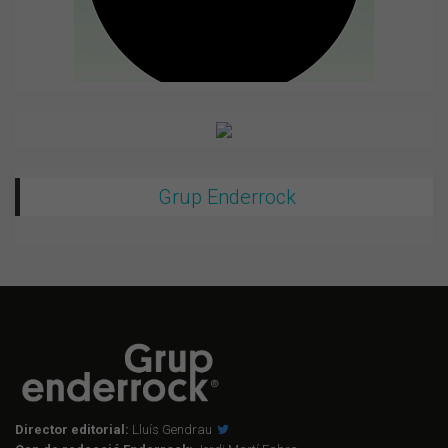
Grup Enderrock
Director editorial:
Lluís Gendrau