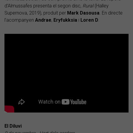
d’Almussafes presenta el segon disc,
Rural
(Halley
Supernova, 2019), produït per
Mark Dasousa
. En directe
l’acompanyen
Andrae
,
Eryfukksia
i
Loren D
.
El Diluvi