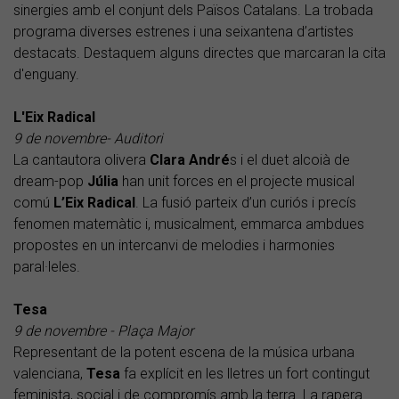
sinergies amb el conjunt dels Països Catalans. La trobada
programa diverses estrenes i una seixantena d’artistes
destacats. Destaquem alguns directes que marcaran la cita
d'enguany.
L'Eix Radical
9 de novembre- Auditori
La cantautora olivera
Clara André
s i el duet alcoià de
dream-pop
Júlia
han unit forces en el projecte musical
comú
L’Eix Radical
. La fusió parteix d’un curiós i precís
fenomen matemàtic i, musicalment, emmarca ambdues
propostes en un intercanvi de melodies i harmonies
paral·leles.
Tesa
9 de novembre - Plaça Major
Representant de la potent escena de la música urbana
valenciana,
Tesa
fa explícit en les lletres un fort contingut
feminista, social i de compromís amb la terra. La rapera