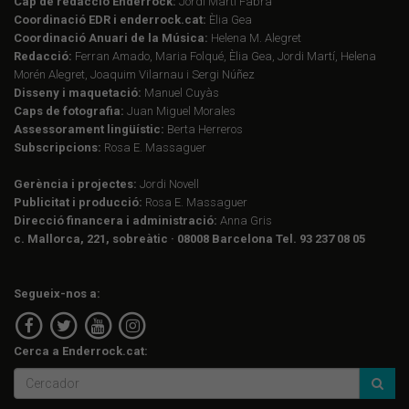
Cap de redacció Enderrock:
Jordi Martí Fabra
Coordinació EDR i enderrock.cat:
Èlia Gea
Coordinació Anuari de la Música:
Helena M. Alegret
Redacció:
Ferran Amado, Maria Folqué, Èlia Gea, Jordi Martí, Helena
Morén Alegret, Joaquim Vilarnau i Sergi Núñez
Disseny i maquetació:
Manuel Cuyàs
Caps de fotografia:
Juan Miguel Morales
Assessorament lingüístic:
Berta Herreros
Subscripcions:
Rosa E. Massaguer
Gerència i projectes:
Jordi Novell
Publicitat i producció:
Rosa E. Massaguer
Direcció financera i administració:
Anna Gris
c. Mallorca, 221, sobreàtic · 08008 Barcelona Tel. 93 237 08 05
Segueix-nos a:
Cerca a Enderrock.cat: