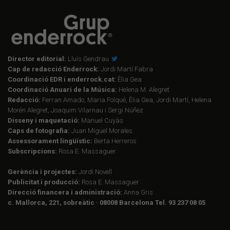
Director editorial:
Lluís Gendrau
Cap de redacció Enderrock:
Jordi Martí Fabra
Coordinació EDR i enderrock.cat:
Èlia Gea
Coordinació Anuari de la Música:
Helena M. Alegret
Redacció:
Ferran Amado, Maria Folqué, Èlia Gea, Jordi Martí, Helena
Morén Alegret, Joaquim Vilarnau i Sergi Núñez
Disseny i maquetació:
Manuel Cuyàs
Caps de fotografia:
Juan Miguel Morales
Assessorament lingüístic:
Berta Herreros
Subscripcions:
Rosa E. Massaguer
Gerència i projectes:
Jordi Novell
Publicitat i producció:
Rosa E. Massaguer
Direcció financera i administració:
Anna Gris
c. Mallorca, 221, sobreàtic · 08008 Barcelona Tel. 93 237 08 05