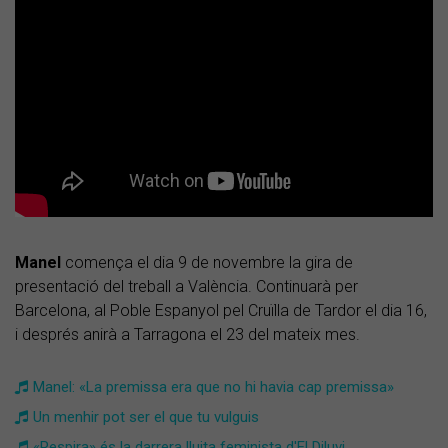
Manel
comença el dia 9 de novembre la gira de
presentació del treball a València. Continuarà per
Barcelona, al Poble Espanyol pel Cruïlla de Tardor el dia 16,
i després anirà a Tarragona el 23 del mateix mes.
Manel: «La premissa era que no hi havia cap premissa»
Un menhir pot ser el que tu vulguis
«Respira» és la darrera lluita feminista d'El Diluvi