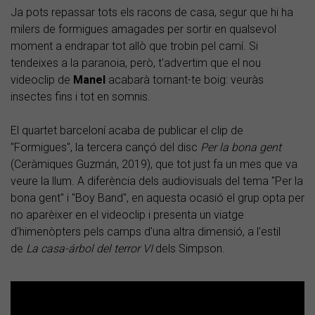
Ja pots repassar tots els racons de casa, segur que hi ha
milers de formigues amagades per sortir en qualsevol
moment a endrapar tot allò que trobin pel camí. Si
tendeixes a la paranoia, però, t'advertim que el nou
videoclip de
Manel
acabarà tornant-te boig: veuràs
insectes fins i tot en somnis.
El quartet barceloní acaba de publicar el clip de
"Formigues", la tercera cançó del disc
Per la bona gent
(Ceràmiques Guzmán, 2019), que tot just fa un mes que va
veure la llum. A diferència dels audiovisuals del tema "Per la
bona gent" i "Boy Band", en aquesta ocasió el grup opta per
no aparèixer en el videoclip i presenta un viatge
d'himenòpters pels camps d'una altra dimensió, a l'estil
de
La casa-árbol del terror VI
dels Simpson.