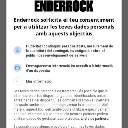
Enderrock sol·licita el teu consentiment
per a utilitzar les teves dades personals
amb aquests objectius
Publicitat i continguts personalitzats, mesurament de
la publicitat i del contingut, investigació sobre el
públic i desenvolupament de serveis
Emmagatzemar informació i/o accedir a la informació
d’un dispositiu
Més informació
Les teves dades personals es tractaran i és possible que la
informació del teu dispositiu (galetes, identificadors únics i
altres dades del dispositiu) es comparteixi amb 210 partners,
els quals també podran emmagatzemar-la o accedir-hi. Així
mateix, aquest lloc web també podrà utilitzar específicament
aquesta informació. Nosaltres i els nostres partners podem
utilitzar dades de geolocalització precisa.
Llista de partners.
És possible que alguns proveïdors tractin les teves dades