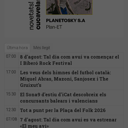
Última hora
Més llegit
8 d'agost: Tal dia com avui va començar el
07:00
I Biberó Rock Festival
Les veus dels himnes del futbol català:
17:00
Miquel Abras, Mazoni, Sanjosex i The
Gruixut’s
El Sona9 d'estiu d'iCat descobreix els
15:30
concursants balears i valencians
Tot a punt per la Plaça del Folk 2026
12:30
7 d'agost: Tal dia com avui es va estrenar
07/08
«El meu avi»