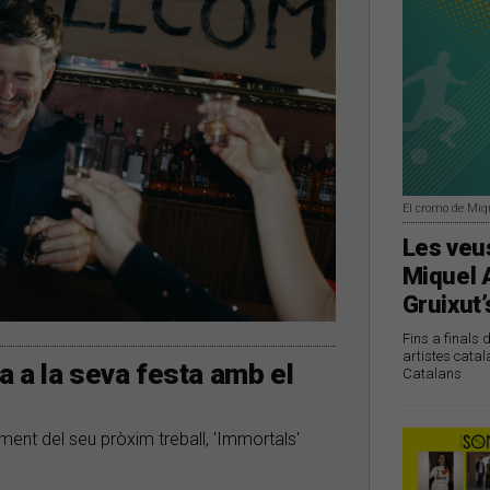
El cromo de Miq
Les veus
Miquel 
Gruixut’
Fins a finals 
artistes catal
 a la seva festa amb el
Catalans
ment del seu pròxim treball, 'Immortals'