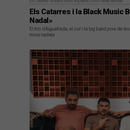
Els Catarres i la Black Music Big Band | Arxiu Halley Records
Els Catarres i la Black Music
Nadal»
El trio d'Aiguafreda, el cor i la big band jove de
nova nadala