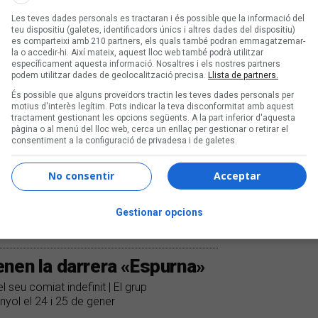
Les teves dades personals es tractaran i és possible que la informació del
teu dispositiu (galetes, identificadors únics i altres dades del dispositiu)
es comparteixi amb 210 partners, els quals també podran emmagatzemar-
la o accedir-hi. Així mateix, aquest lloc web també podrà utilitzar
específicament aquesta informació. Nosaltres i els nostres partners
podem utilitzar dades de geolocalització precisa.
Llista de partners.
És possible que alguns proveïdors tractin les teves dades personals per
motius d'interès legítim. Pots indicar la teva disconformitat amb aquest
tractament gestionant les opcions següents. A la part inferior d'aquesta
pàgina o al menú del lloc web, cerca un enllaç per gestionar o retirar el
consentiment a la configuració de privadesa i de galetes.
No consentir
Acceptar
Gestionar opcions
enen la darrera «Espurna»
l seu comiat indefinit | El grup
yol el 24 i 25 de gener