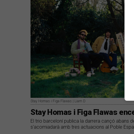
Stay Homas i Figa Flawas | Liam D
Stay Homas i Figa Flawas enc
El trio barceloní publica la darrera cançó abans de
s'acomiadarà amb tres actuacions al Poble Espan