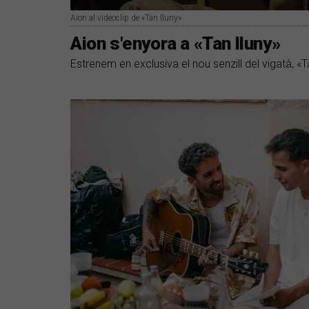
Aion al videoclip de «Tan lluny»
Aion s'enyora a «Tan lluny»
Estrenem en exclusiva el nou senzill del vigatà, «T