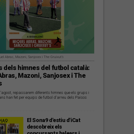
uel Abras, Mazoni, Sanjosex i The Gruixut’s
 dels himnes del futbol català:
Abras, Mazoni, Sanjosex i The
s
d'agost, repassarem diferents himnes que els grups i
ans han fet per equips de futbol d'arreu dels Països
El Sona9 d'estiu d'iCat
descobreix els
concursants balears i