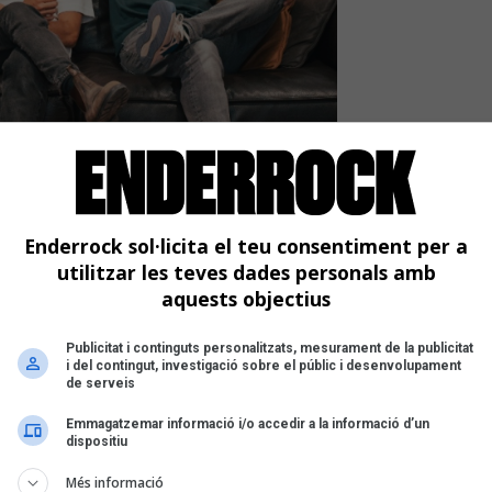
ausà revisiten «Ciència-
Enderrock sol·licita el teu consentiment per a
utilitzar les teves dades personals amb
nt de '20 anys d'amics', que versiona amb
aquests objectius
rafia
Publicitat i continguts personalitzats, mesurament de la publicitat
i del contingut, investigació sobre el públic i desenvolupament
de serveis
Emmagatzemar informació i/o accedir a la informació d’un
dispositiu
Més informació