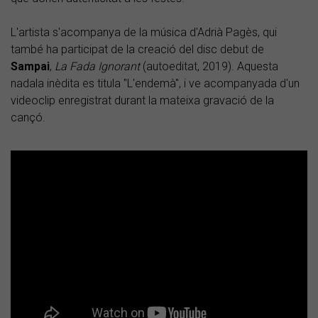
L'artista s'acompanya de la música d'Adrià Pagès, qui
també ha participat de la creació del disc debut de
Sampai
,
La Fada Ignorant
(autoeditat, 2019). Aquesta
nadala inèdita es titula "L'endemà", i ve acompanyada d'un
videoclip enregistrat durant la mateixa gravació de la
cançó.