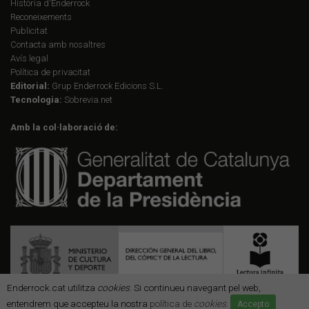
Història d'Enderrock
Reconeixements
Publicitat
Contacta amb nosaltres
Avís legal
Política de privacitat
Editorial:
Grup Enderrock Edicions S.L.
Tecnologia:
Sobrevia.net
Amb la col·laboració de:
Enderrock.cat utilitza
cookies
. Si continueu navegant pel web,
entendrem que accepteu la nostra
política de
cookies
.
Accepto