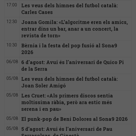
Les veus dels himnes del futbol català:
17:00
Carles Cases
Joana Gomila: «L’algoritme eren els amics,
12:30
entrar dins un bar, anar a un concert, la
revista de torn»
Bèrnia i la festa del pop fusió al Sona9
10:30
2026
6 d'agost: Avui és l'aniversari de Quico Pi
06/08
de la Serra
Les veus dels himnes del futbol català:
05/08
Joan Soler Amigó
Les Cruet: «Als primers discos sentia
05/08
moltíssima ràbia, però ara estic més
serena i en pau»
El punk-pop de Beni Dolores al Sona9 2026
05/08
5 d'agost: Avui és l'aniversari de Pau
05/08
Serrasolsas, de Ginestà