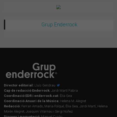
Grup Enderrock
Director editorial:
Lluís Gendrau
Cap de redacció Enderrock:
Jordi Martí Fabra
Coordinació EDR i enderrock.cat:
Èlia Gea
Coordinació Anuari de la Música:
Helena M. Alegret
Redacció:
Ferran Amado, Maria Folqué, Èlia Gea, Jordi Martí, Helena
Morén Alegret, Joaquim Vilarnau i Sergi Núñez
Disseny i maquetació:
Manuel Cuyàs