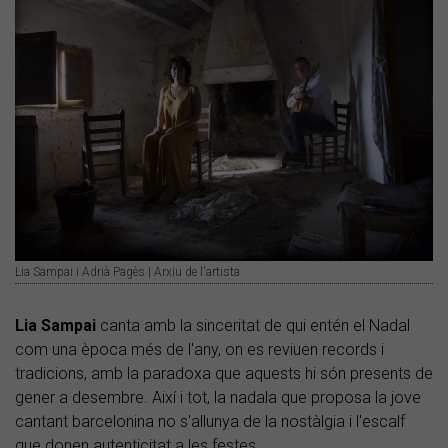
Lia Sampai i Adrià Pagès | Arxiu de l'artista
Lia Sampai
canta amb la sinceritat de qui entén el Nadal
com una època més de l'any, on es reviuen records i
tradicions, amb la paradoxa que aquests hi són presents de
gener a desembre. Així i tot, la nadala que proposa la jove
cantant barcelonina no s'allunya de la nostàlgia i l'escalf
que donen autenticitat a les festes.