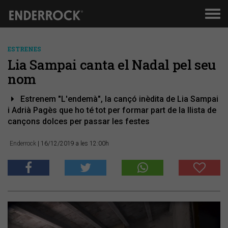
Men
de
nav
ESTRENES
Lia Sampai canta el Nadal pel seu
nom
Estrenem "L'endemà", la cançó inèdita de Lia Sampai
i Adrià Pagès que ho té tot per formar part de la llista de
cançons dolces per passar les festes
Enderrock
| 16/12/2019 a les 12:00h