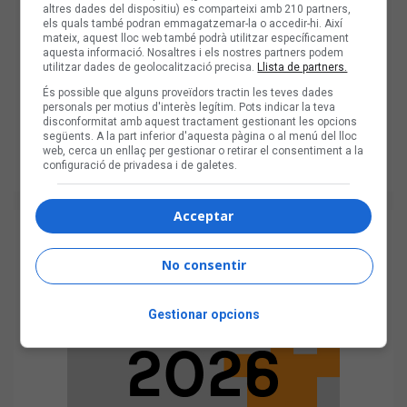
altres dades del dispositiu) es comparteixi amb 210 partners,
els quals també podran emmagatzemar-la o accedir-hi. Així
mateix, aquest lloc web també podrà utilitzar específicament
aquesta informació. Nosaltres i els nostres partners podem
utilitzar dades de geolocalització precisa.
Llista de partners.
És possible que alguns proveïdors tractin les teves dades
personals per motius d'interès legítim. Pots indicar la teva
disconformitat amb aquest tractament gestionant les opcions
següents. A la part inferior d'aquesta pàgina o al menú del lloc
web, cerca un enllaç per gestionar o retirar el consentiment a la
configuració de privadesa i de galetes.
Acceptar
No consentir
Gestionar opcions