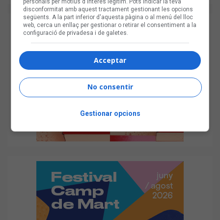
personals per motius d'interès legítim. Pots indicar la teva
disconformitat amb aquest tractament gestionant les opcions
següents. A la part inferior d'aquesta pàgina o al menú del lloc
web, cerca un enllaç per gestionar o retirar el consentiment a la
configuració de privadesa i de galetes.
Acceptar
No consentir
Gestionar opcions