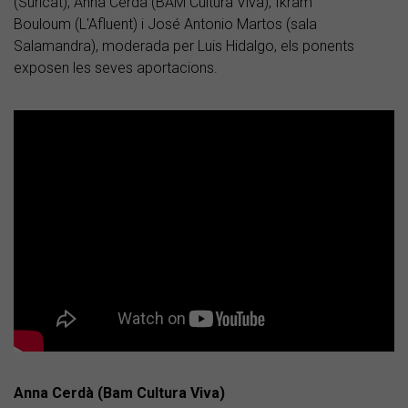
(Suricat), Anna Cerdà (BAM Cultura Viva), Ikram
Bouloum (L'Afluent) i José Antonio Martos (sala
Salamandra), moderada per Luis Hidalgo, els ponents
exposen les seves aportacions.
Anna Cerdà (Bam Cultura Viva)