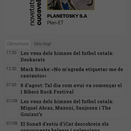
Última hora
Més llegit
Les veus dels himnes del futbol català:
17:00
Deskarats
Mark Boske: «No m’agrada etiquetar-me de
12:30
cantautor»
8 d'agost: Tal dia com avui va començar el
07:00
I Biberó Rock Festival
Les veus dels himnes del futbol català:
07/08
Miquel Abras, Mazoni, Sanjosex i The
Gruixut’s
El Sona9 d'estiu d'iCat descobreix els
07/08
concursants balears i valencians