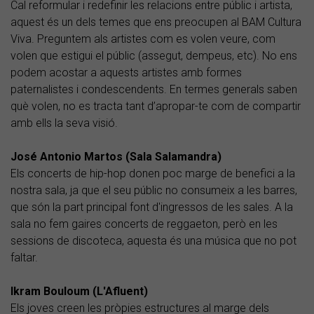
Cal reformular i redefinir les relacions entre públic i artista,
aquest és un dels temes que ens preocupen al BAM Cultura
Viva. Preguntem als artistes com es volen veure, com
volen que estigui el públic (assegut, dempeus, etc). No ens
podem acostar a aquests artistes amb formes
paternalistes i condescendents. En termes generals saben
què volen, no es tracta tant d’apropar-te com de compartir
amb ells la seva visió.
José Antonio Martos (Sala Salamandra)
Els concerts de hip-hop donen poc marge de benefici a la
nostra sala, ja que el seu públic no consumeix a les barres,
que són la part principal font d'ingressos de les sales. A la
sala no fem gaires concerts de reggaeton, però en les
sessions de discoteca, aquesta és una música que no pot
faltar.
Ikram Bouloum (L'Afluent)
Els joves creen les pròpies estructures al marge dels