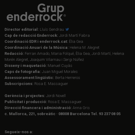
Director editorial:
Lluís Gendrau
Cap de redacció Enderrock:
Jordi Martí Fabra
Coordinació EDR i enderrock.cat:
Èlia Gea
Coordinació Anuari de la Música:
Helena M. Alegret
Redacció:
Ferran Amado, Maria Folqué, Èlia Gea, Jordi Martí, Helena
Morén Alegret, Joaquim Vilarnau i Sergi Núñez
Disseny i maquetació:
Manuel Cuyàs
Caps de fotografia:
Juan Miguel Morales
Assessorament lingüístic:
Berta Herreros
Subscripcions:
Rosa E. Massaguer
Gerència i projectes:
Jordi Novell
Publicitat i producció:
Rosa E. Massaguer
Direcció financera i administració:
Anna Gris
c. Mallorca, 221, sobreàtic · 08008 Barcelona Tel. 93 237 08 05
Segueix-nos a: