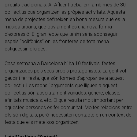
circuits tradicionals. A l'Afluent treballem amb més de 30
col·lectius que organitzen les pròpies activitats. Aquesta
mena de projectes defineixen en bona mesura què es la
música urbana, que òbviament és una nova forma
d’expressió. El gran repte que tenim seria aconseguir
espais “polifònics” on les fronteres de tota mena
estiguessin diluïdes.
Casa setmana a Barcelona hi ha 10 festivals, festes
organitzades pels seus propis protagonistes. La gent vol
gaudir i fer festa, que són formes d’apropar-se a aquest
col·lectiu. Les raons i arguments que lliguen a aquest
col·lectius són absolutament variades: gènere, classe,
afinitats musicals, etc. El que resulta molt important per
aquestes persones és fer comunitat. Moltes relacions entre
ells són digitals, però necessiten contacte en un context de
festa que ells mateixos organitzen.
Luis Martínez (Suricat)