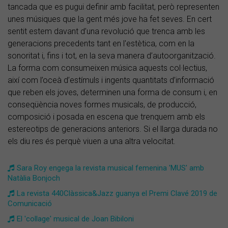
tancada que es pugui definir amb facilitat, però representen
unes músiques que la gent més jove ha fet seves. En cert
sentit estem davant d’una revolució que trenca amb les
generacions precedents tant en l'estètica, com en la
sonoritat i, fins i tot, en la seva manera d’autoorganització.
La forma com consumeixen música aquests col·lectius,
així com l’oceà d’estímuls i ingents quantitats d’informació
que reben els joves, determinen una forma de consum i, en
conseqüència noves formes musicals, de producció,
composició i posada en escena que trenquem amb els
estereotips de generacions anteriors. Si el llarga durada no
els diu res és perquè viuen a una altra velocitat.
Sara Roy engega la revista musical femenina 'MUS' amb
Natàlia Bonjoch
La revista 440Clàssica&Jazz guanya el Premi Clavé 2019 de
Comunicació
El 'collage' musical de Joan Bibiloni