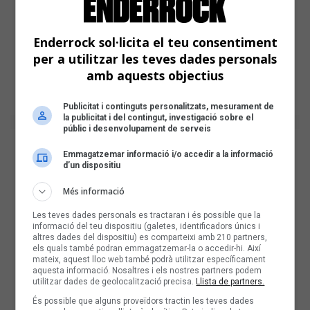
Enderrock sol·licita el teu consentiment
per a utilitzar les teves dades personals
amb aquests objectius
Publicitat i continguts personalitzats, mesurament de
la publicitat i del contingut, investigació sobre el
públic i desenvolupament de serveis
Emmagatzemar informació i/o accedir a la informació
d’un dispositiu
Més informació
Les teves dades personals es tractaran i és possible que la
informació del teu dispositiu (galetes, identificadors únics i
altres dades del dispositiu) es comparteixi amb 210 partners,
els quals també podran emmagatzemar-la o accedir-hi. Així
mateix, aquest lloc web també podrà utilitzar específicament
aquesta informació. Nosaltres i els nostres partners podem
utilitzar dades de geolocalització precisa.
Llista de partners.
És possible que alguns proveïdors tractin les teves dades