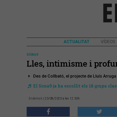
ACTUALITAT
VÍDEOS
SONA9
Lles, intimisme i profu
Des de Collbató, el projecte de Lluís Arruga
El Sona9 ja ha escollit els 18 grups clas
Enderrock
| 20/08/2020 a les 12:30h