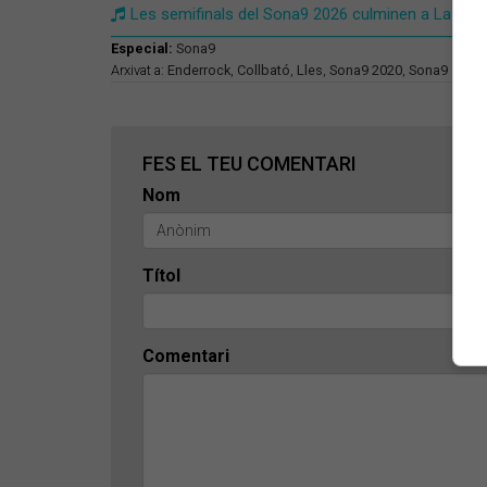
Les semifinals del Sona9 2026 culminen a La Nau
Especial:
Sona9
Arxivat a:
Enderrock
,
Collbató
,
Lles
,
Sona9 2020
,
Sona9
FES EL TEU COMENTARI
Nom
Títol
Comentari