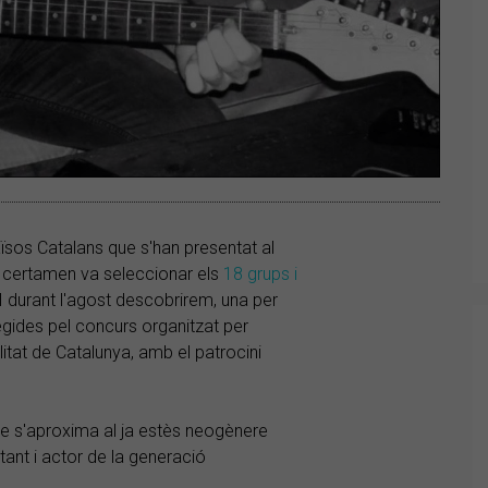
ïsos Catalans que s'han presentat al
el certamen va seleccionar els
18 grups i
I durant l'agost descobrirem, una per
egides pel concurs organitzat per
litat de Catalunya, amb el patrocini
e s'aproxima al ja estès neogènere
tant i actor de la generació