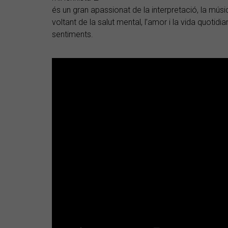
és un gran apassionat de la interpretació, la música
voltant de la salut mental, l’amor i la vida quot
sentiments.