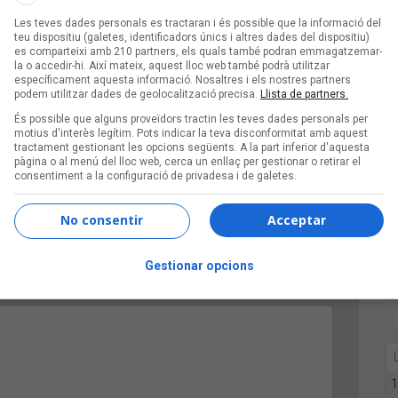
 amb Ulls Secs, Demà, Pla Moguda i Beni Dolores
Les teves dades personals es tractaran i és possible que la informació del
teu dispositiu (galetes, identificadors únics i altres dades del dispositiu)
es comparteixi amb 210 partners, els quals també podran emmagatzemar-
la o accedir-hi. Així mateix, aquest lloc web també podrà utilitzar
específicament aquesta informació. Nosaltres i els nostres partners
podem utilitzar dades de geolocalització precisa.
Llista de partners.
És possible que alguns proveïdors tractin les teves dades personals per
motius d'interès legítim. Pots indicar la teva disconformitat amb aquest
tractament gestionant les opcions següents. A la part inferior d'aquesta
pàgina o al menú del lloc web, cerca un enllaç per gestionar o retirar el
consentiment a la configuració de privadesa i de galetes.
No consentir
Acceptar
Gestionar opcions
1