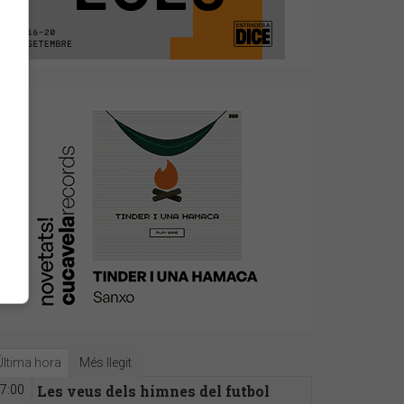
Última hora
Més llegit
Les veus dels himnes del futbol
7:00