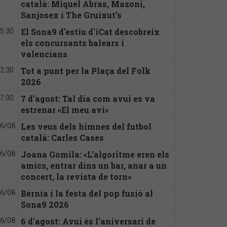
català: Miquel Abras, Mazoni,
Sanjosex i The Gruixut’s
El Sona9 d'estiu d'iCat descobreix
5:30
els concursants balears i
valencians
Tot a punt per la Plaça del Folk
2:30
2026
7 d'agost: Tal dia com avui es va
7:00
estrenar «El meu avi»
Les veus dels himnes del futbol
6/08
català: Carles Cases
Joana Gomila: «L’algoritme eren els
6/08
amics, entrar dins un bar, anar a un
concert, la revista de torn»
Bèrnia i la festa del pop fusió al
6/08
Sona9 2026
6 d'agost: Avui és l'aniversari de
6/08