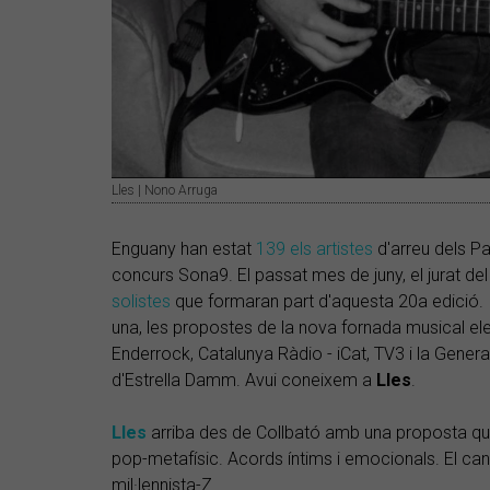
Lles | Nono Arruga
Enguany han estat
139 els artistes
d'arreu dels Pa
concurs Sona9. El passat mes de juny, el jurat d
solistes
que formaran part d'aquesta 20a edició. 
una, les propostes de la nova fornada musical el
Enderrock, Catalunya Ràdio - iCat, TV3 i la Genera
d'Estrella Damm. Avui coneixem a
Lles
.
Lles
arriba des de Collbató amb una proposta qu
pop-metafísic. Acords íntims i emocionals. El can
mil·lennista-Z