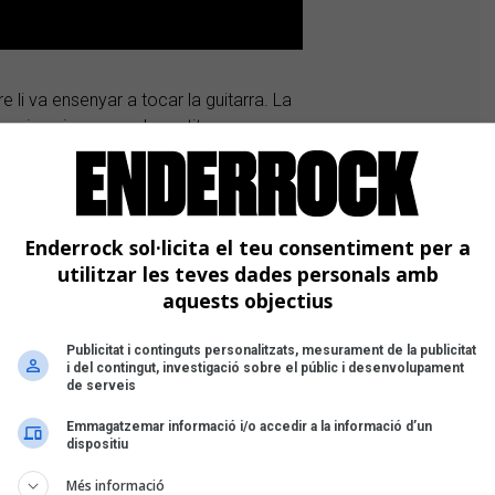
e li va ensenyar a tocar la guitarra. La
 emocions i compondre petites cançons
me. Les seves influències musicals
és chill, l
’Alex Turner
més indie,
 l’ha marcat són
David Bowie
,
John
s Arruga (guitarra, veu, percussió i
Enderrock sol·licita el teu consentiment per a
utilitzar les teves dades personals amb
aquests objectius
Publicitat i continguts personalitzats, mesurament de la publicitat
i del contingut, investigació sobre el públic i desenvolupament
opular del Sona9 2026
de serveis
 Popular del Sona9 2026
Emmagatzemar informació i/o accedir a la informació d’un
r Votació Popular del Sona9 2026
dispositiu
a Nau
Més informació