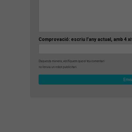
Comprovació: escriu l'any actual, amb 4 x
D'aquesta manera, verifiquem que el teu comentari
no l'envia un robot publicitari.