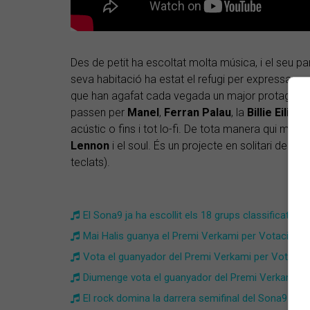
Des de petit ha escoltat molta música, i el seu par
seva habitació ha estat el refugi per expressar
que han agafat cada vegada un major protagonis
passen per
Manel
,
Ferran Palau
, la
Billie Eilish
m
acústic o fins i tot lo-fi. De tota manera qui més
Lennon
i el soul. És un projecte en solitari de Lluí
teclats).
El Sona9 ja ha escollit els 18 grups classificats
Mai Halis guanya el Premi Verkami per Votació P
Vota el guanyador del Premi Verkami per Votació
Diumenge vota el guanyador del Premi Verkami pe
El rock domina la darrera semifinal del Sona9 a L