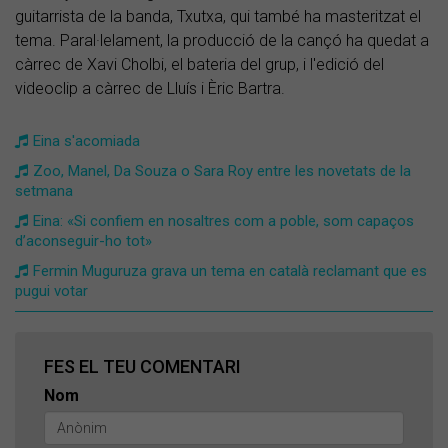
guitarrista de la banda, Txutxa, qui també ha masteritzat el
tema. Paral·lelament, la producció de la cançó ha quedat a
càrrec de Xavi Cholbi, el bateria del grup, i l'edició del
videoclip a càrrec de Lluís i Èric Bartra.
Eina s'acomiada
Zoo, Manel, Da Souza o Sara Roy entre les novetats de la
setmana
Eina: «Si confiem en nosaltres com a poble, som capaços
d’aconseguir-ho tot»
Fermin Muguruza grava un tema en català reclamant que es
pugui votar
FES EL TEU COMENTARI
Nom