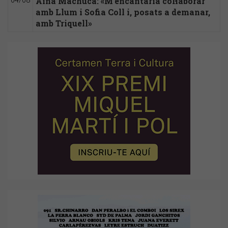
Aina Machuca: «M'encantaria col·laborar
04/08
amb Llum i Sofia Coll i, posats a demanar,
amb Triquell»