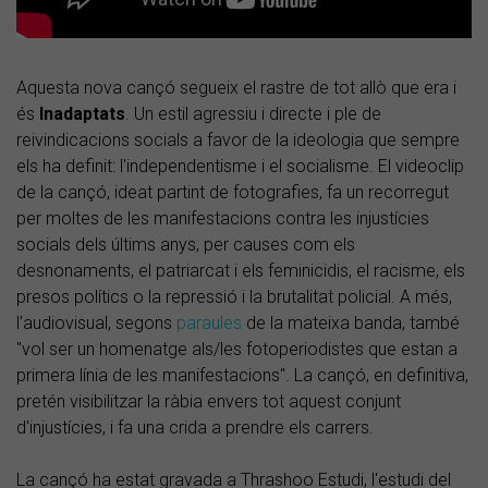
Aquesta nova cançó segueix el rastre de tot allò que era i
és
Inadaptats
. Un estil agressiu i directe i ple de
reivindicacions socials a favor de la ideologia que sempre
els ha definit: l'independentisme i el socialisme. El videoclip
de la cançó, ideat partint de fotografies, fa un recorregut
per moltes de les manifestacions contra les injustícies
socials dels últims anys, per causes com els
desnonaments, el patriarcat i els feminicidis, el racisme, els
presos polítics o la repressió i la brutalitat policial. A més,
l'audiovisual, segons
paraules
de la mateixa banda, també
"vol ser un homenatge als/les fotoperiodistes que estan a
primera línia de les manifestacions". La cançó, en definitiva,
pretén visibilitzar la ràbia envers tot aquest conjunt
d'injustícies, i fa una crida a prendre els carrers.
La cançó ha estat gravada a Thrashoo Estudi, l'estudi del