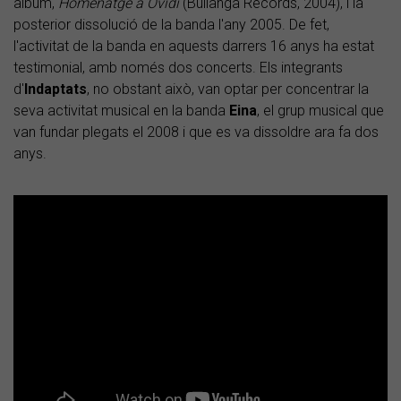
àlbum,
Homenatge a Ovidi
(Bullanga Records, 2004), i la
posterior dissolució de la banda l'any 2005. De fet,
l'activitat de la banda en aquests darrers 16 anys ha estat
testimonial, amb només dos concerts. Els integrants
d'
Indaptats
, no obstant això, van optar per concentrar la
seva activitat musical en la banda
Eina
, el grup musical que
van fundar plegats el 2008 i que es va dissoldre ara fa dos
anys.