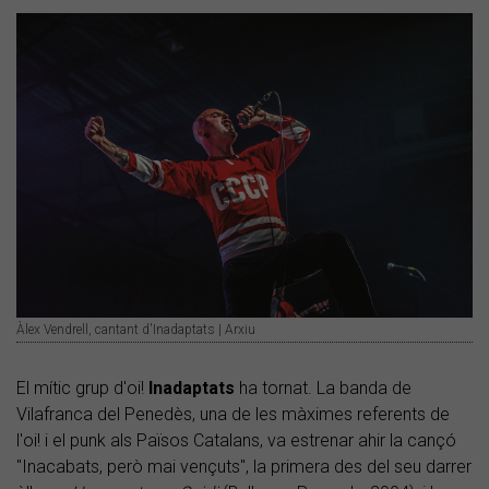
Àlex Vendrell, cantant d'Inadaptats | Arxiu
El mític grup d'oi!
Inadaptats
ha tornat. La banda de
Vilafranca del Penedès, una de les màximes referents de
l'oi! i el punk als Països Catalans, va estrenar ahir la cançó
"Inacabats, però mai vençuts", la primera des del seu darrer