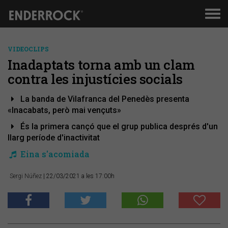
Men
de
nav
VIDEOCLIPS
Inadaptats torna amb un clam
contra les injustícies socials
La banda de Vilafranca del Penedès presenta
«Inacabats, però mai vençuts»
És la primera cançó que el grup publica després d'un
llarg període d'inactivitat
Eina s'acomiada
Sergi Núñez
| 22/03/2021 a les 17:00h