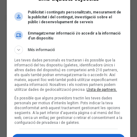
Publicitat i continguts personalitzats, mesurament de
la publicitat i del contingut, investigació sobre el
públic i desenvolupament de serveis
Emmagatzemar informació i/o accedir a la informació
d’un dispositiu
Més informació
Les teves dades personals es tractaran i és possible que la
informació del teu dispositiu (galetes, identificadors únics i
altres dades del dispositiu) es comparteixi amb 210 partners,
els quals també podran emmagatzemar-la o accedir-hi. Així
mateix, aquest lloc web també podrà utilitzar específicament
aquesta informació. Nosaltres i els nostres partners podem
utilitzar dades de geolocalització precisa.
Llista de partners.
És possible que alguns proveïdors tractin les teves dades
personals per motius d'interès legítim. Pots indicar la teva
disconformitat amb aquest tractament gestionant les opcions
següents. A la part inferior d'aquesta pàgina o al menú del lloc
web, cerca un enllaç per gestionar o retirar el consentiment a la
configuració de privadesa i de galetes.