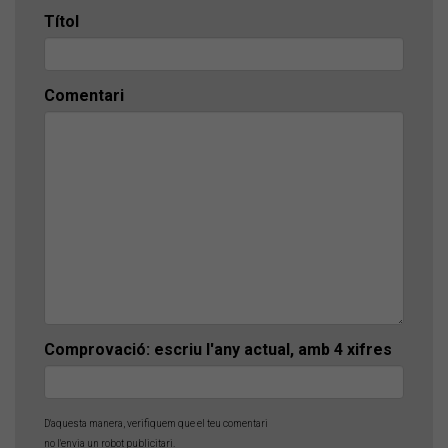
Títol
Comentari
Comprovació: escriu l'any actual, amb 4 xifres
D'aquesta manera, verifiquem que el teu comentari
no l'envia un robot publicitari.