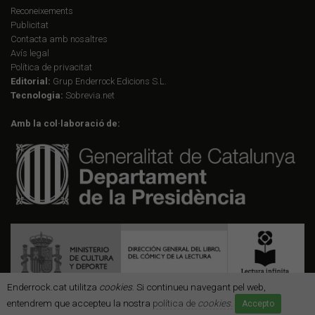
Reconeixements
Publicitat
Contacta amb nosaltres
Avís legal
Política de privacitat
Editorial:
Grup Enderrock Edicions S.L.
Tecnologia:
Sobrevia.net
Amb la col·laboració de:
Enderrock.cat utilitza
cookies
. Si continueu navegant pel web,
entendrem que accepteu la nostra
política de
cookies
.
Accepto