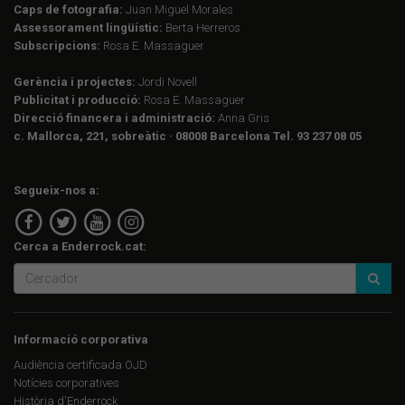
Caps de fotografia:
Juan Miguel Morales
Assessorament lingüístic:
Berta Herreros
Subscripcions:
Rosa E. Massaguer
Gerència i projectes:
Jordi Novell
Publicitat i producció:
Rosa E. Massaguer
Direcció financera i administració:
Anna Gris
c. Mallorca, 221, sobreàtic · 08008 Barcelona Tel. 93 237 08 05
Segueix-nos a:
Cerca a Enderrock.cat:
Informació corporativa
Audiència certificada OJD
Notícies corporatives
Història d'Enderrock