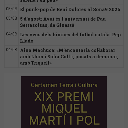
El punk-pop de Beni Dolores al Sona9 2026
05/08
5 d'agost: Avui és l'aniversari de Pau
05/08
Serrasolsas, de Ginestà
Les veus dels himnes del futbol català: Pep
04/08
Lladó
Aina Machuca: «M'encantaria col·laborar
04/08
amb Llum i Sofia Coll i, posats a demanar,
amb Triquell»