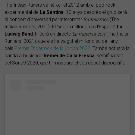
The Indian Runers va néixer el 2012 amb el pop-rock
experimental de
La Sentina
. 10 anys després el grup serà
al concert d'aniversari per interpretar
Brutalismes
(The
Indian Runners, 2021). El 'segon millor grup d'Espolla',
La
Ludwig Band
, hi durà en directe
La mateixa sort
(The Indian
Runners, 2021), que els ha valgut el millor disc de l'any
dels
Premis Enderrock de la Crítica 2022
. També actuarà la
banda arbucienca
Remei de Ca la Fresca
, semifinalista
del Sona9 2020, que hi mostrarà el seu debut discogràfic.