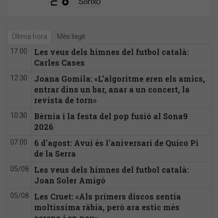
Última hora
Més llegit
Les veus dels himnes del futbol català:
17:00
Carles Cases
Joana Gomila: «L’algoritme eren els amics,
12:30
entrar dins un bar, anar a un concert, la
revista de torn»
Bèrnia i la festa del pop fusió al Sona9
10:30
2026
6 d'agost: Avui és l'aniversari de Quico Pi
07:00
de la Serra
Les veus dels himnes del futbol català:
05/08
Joan Soler Amigó
Les Cruet: «Als primers discos sentia
05/08
moltíssima ràbia, però ara estic més
serena i en pau»