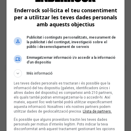
Enderrock sol·licita el teu consentiment
per a utilitzar les teves dades personals
amb aquests objectius
Publicitat i continguts personalitzats, mesurament de
la publicitat i del contingut, investigació sobre el
públic i desenvolupament de serveis
Emmagatzemar informació i/o accedir a la informació
d’un dispositiu
Més informació
Les teves dades personals es tractaran i és possible que la
informació del teu dispositiu (galetes, identificadors únics i
altres dades del dispositiu) es comparteixi amb 210 partners,
els quals també podran emmagatzemar-la o accedir-hi. Així
mateix, aquest lloc web també podrà utilitzar específicament
aquesta informació. Nosaltres i els nostres partners podem
utilitzar dades de geolocalització precisa.
Llista de partners.
És possible que alguns proveïdors tractin les teves dades
personals per motius d'interès legítim. Pots indicar la teva
disconformitat amb aquest tractament gestionant les opcions