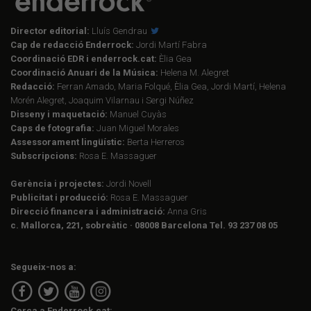
Director editorial:
Lluís Gendrau
Cap de redacció Enderrock:
Jordi Martí Fabra
Coordinació EDR i enderrock.cat:
Èlia Gea
Coordinació Anuari de la Música:
Helena M. Alegret
Redacció:
Ferran Amado, Maria Folqué, Èlia Gea, Jordi Martí, Helena
Morén Alegret, Joaquim Vilarnau i Sergi Núñez
Disseny i maquetació:
Manuel Cuyàs
Caps de fotografia:
Juan Miguel Morales
Assessorament lingüístic:
Berta Herreros
Subscripcions:
Rosa E. Massaguer
Gerència i projectes:
Jordi Novell
Publicitat i producció:
Rosa E. Massaguer
Direcció financera i administració:
Anna Gris
c. Mallorca, 221, sobreàtic · 08008 Barcelona Tel. 93 237 08 05
Segueix-nos a:
Cerca a Enderrock.cat: