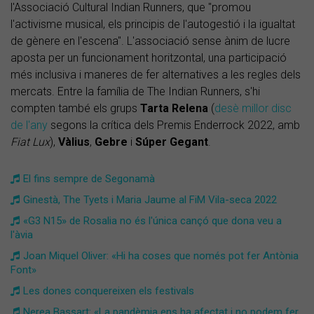
l'Associació Cultural Indian Runners, que "promou
l'activisme musical, els principis de l'autogestió i la igualtat
de gènere en l'escena". L'associació sense ànim de lucre
aposta per un funcionament horitzontal, una participació
més inclusiva i maneres de fer alternatives a les regles dels
mercats. Entre la família de The Indian Runners, s'hi
compten també els grups
Tarta Relena
(
desè millor disc
de l'any
segons la crítica dels Premis Enderrock 2022, amb
Fiat Lux
),
Vàlius
,
Gebre
i
Súper Gegant
.
El fins sempre de Segonamà
Ginestà, The Tyets i Maria Jaume al FiM Vila-seca 2022
«G3 N15» de Rosalia no és l'única cançó que dona veu a
l'àvia
Joan Miquel Oliver: «Hi ha coses que només pot fer Antònia
Font»
Les dones conquereixen els festivals
Nerea Bassart: «La pandèmia ens ha afectat i no podem fer