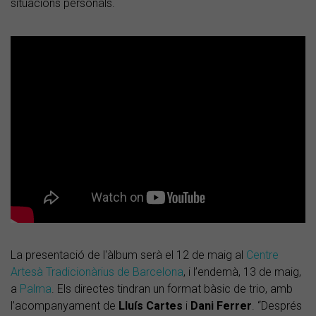
situacions personals.
La presentació de l'àlbum serà el 12 de maig al
Centre
Artesà Tradicionàrius de Barcelona
, i l’endemà, 13 de maig,
a
Palma
. Els directes tindran un format bàsic de trio, amb
l’acompanyament de
Lluís Cartes
i
Dani Ferrer
. “Després