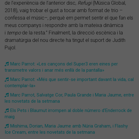
de l’experiència de l’anterior disc,
Refugi
(Música Global,
2018), vaig trobar el gust a tocar amb format de trio –
confessa el músic–, perquè em permet sentir el que fan els
meus companys i respondre amb la mateixa dinàmica
i
tempo
de la resta.” Finalment, la direcció escènica i la
dramatúrgia del nou directe ha tingut el suport de Judith
Pujol.
Marc Parrot: «Les cançons del Super3 eren eines per
transmetre valors i anar més enllà de la pantalla»
Marc Parrot: «Més que sentir-se important davant la vida, cal
contemplar-la»
Marc Parrot, Salvatge Cor, Paula Grande i Maria Jaume, entre
les novetats de la setmana
Els Pets i Blaumut irrompen al doble número d'Enderrock de
maig
Mishima, Dorian, Maria Jaume amb Núria Graham, i Flashy
Ice Cream, entre les novetats de la setmana