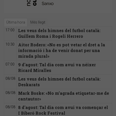
Última hora
Més llegit
Les veus dels himnes del futbol català:
17:00
Guillem Roma i Rogeli Herrero
Aitor Rodero: «No es pot vetar el dret a la
10:30
informació i ha de venir donat per una
mirada plural»
9 d'agost: Tal dia com avui va néixer
07:00
Ricard Miralles
Les veus dels himnes del futbol català:
08/08
Deskarats
Mark Boske: «No m’agrada etiquetar-me de
08/08
cantautor»
8 d'agost: Tal dia com avui va començar el
08/08
I Biberó Rock Festival