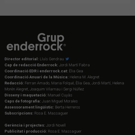
Director editorial:
Lluís Gendrau
Cap de redacció Enderrock:
Jordi Martí Fabra
Coordinació EDR i enderrock.cat:
Èlia Gea
Coordinació Anuari de la Música:
Helena M. Alegret
Redacció:
Ferran Amado, Maria Folqué, Èlia Gea, Jordi Martí, Helena
Morén Alegret, Joaquim Vilarnau i Sergi Núñez
Disseny i maquetació:
Manuel Cuyàs
Caps de fotografia:
Juan Miguel Morales
Assessorament lingüístic:
Berta Herreros
Subscripcions:
Rosa E. Massaguer
Gerència i projectes:
Jordi Novell
Publicitat i producció:
Rosa E. Massaguer