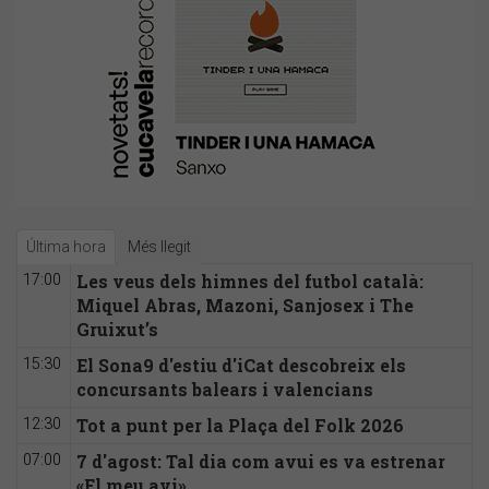
Última hora
Més llegit
Les veus dels himnes del futbol català:
17:00
Miquel Abras, Mazoni, Sanjosex i The
Gruixut’s
El Sona9 d'estiu d'iCat descobreix els
15:30
concursants balears i valencians
Tot a punt per la Plaça del Folk 2026
12:30
7 d'agost: Tal dia com avui es va estrenar
07:00
«El meu avi»