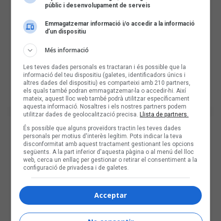
públic i desenvolupament de serveis
Emmagatzemar informació i/o accedir a la informació
d’un dispositiu
Més informació
Les teves dades personals es tractaran i és possible que la
informació del teu dispositiu (galetes, identificadors únics i
altres dades del dispositiu) es comparteixi amb 210 partners,
els quals també podran emmagatzemar-la o accedir-hi. Així
mateix, aquest lloc web també podrà utilitzar específicament
aquesta informació. Nosaltres i els nostres partners podem
utilitzar dades de geolocalització precisa.
Llista de partners.
És possible que alguns proveïdors tractin les teves dades
personals per motius d'interès legítim. Pots indicar la teva
disconformitat amb aquest tractament gestionant les opcions
següents. A la part inferior d'aquesta pàgina o al menú del lloc
web, cerca un enllaç per gestionar o retirar el consentiment a la
configuració de privadesa i de galetes.
Acceptar