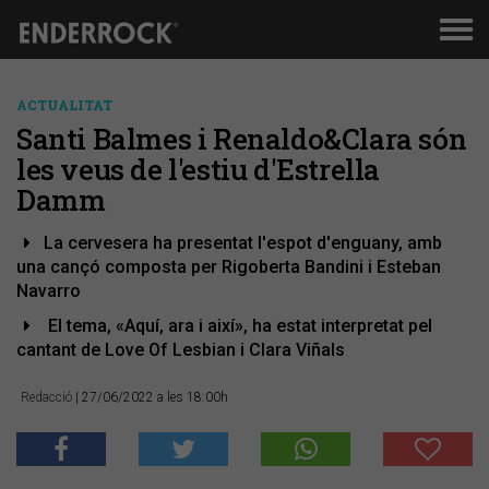
Men
de
nav
ACTUALITAT
Santi Balmes i Renaldo&Clara són
les veus de l'estiu d'Estrella
Damm
La cervesera ha presentat l'espot d'enguany, amb
una cançó composta per Rigoberta Bandini i Esteban
Navarro
El tema, «Aquí, ara i així», ha estat interpretat pel
cantant de Love Of Lesbian i Clara Viñals
Redacció
| 27/06/2022 a les 18:00h