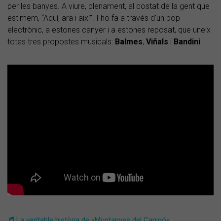
per les banyes. A viure, plenament, al costat de la gent que
estimem, “Aquí, ara i així”. I ho fa a través d'un pop
electrònic, a estones canyer i a estones reposat, que uneix
totes tres propostes musicals:
Balmes
,
Viñals
i
Bandini
.
La veritable història de «Muntanyes del Canigó»