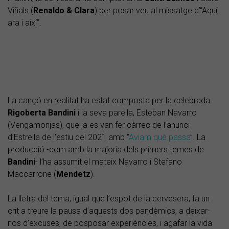
Viñals (
Renaldo & Clara
) per posar veu al missatge d’“Aquí,
ara i així”.
La cançó en realitat ha estat composta per la celebrada
Rigoberta Bandini
i la seva parella, Esteban Navarro
(Vengamonjas), que ja es van fer càrrec de l’anunci
d’Estrella de l’estiu del 2021 amb “
Aviam què passa
”. La
producció -com amb la majoria dels primers temes de
Bandini
- l’ha assumit el mateix Navarro i Stefano
Maccarrone (
Mendetz
).
La lletra del tema, igual que l’espot de la cervesera, fa un
crit a treure la pausa d’aquests dos pandèmics, a deixar-
nos d’excuses, de posposar experiències, i agafar la vida