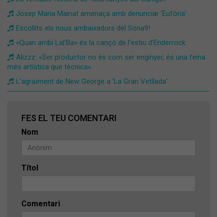
Josep Maria Mainat amenaça amb denunciar 'Eufòria'
Escollits els nous ambaixadors del Sona9!
«Quan arribi Lal'Ba» és la cançó de l'estiu d'Enderrock
Alizzz: «Ser productor no és com ser enginyer, és una feina
més artística que tècnica»
L'agraïment de New George a 'La Gran Vetllada'
FES EL TEU COMENTARI
Nom
Títol
Comentari