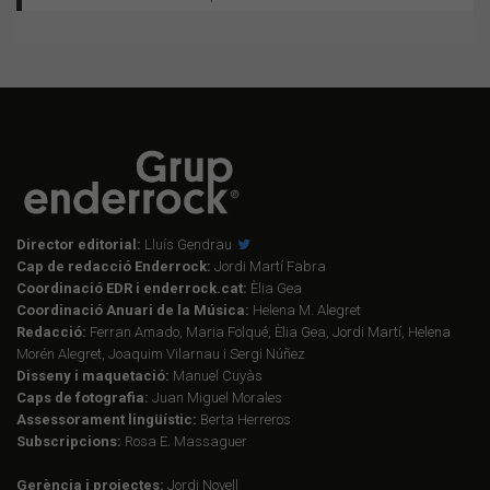
Director editorial:
Lluís Gendrau
Cap de redacció Enderrock:
Jordi Martí Fabra
Coordinació EDR i enderrock.cat:
Èlia Gea
Coordinació Anuari de la Música:
Helena M. Alegret
Redacció:
Ferran Amado, Maria Folqué, Èlia Gea, Jordi Martí, Helena
Morén Alegret, Joaquim Vilarnau i Sergi Núñez
Disseny i maquetació:
Manuel Cuyàs
Caps de fotografia:
Juan Miguel Morales
Assessorament lingüístic:
Berta Herreros
Subscripcions:
Rosa E. Massaguer
Gerència i projectes:
Jordi Novell