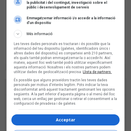
la publicitat i del contingut, investigació sobre el
públic i desenvolupament de serveis
Emmagatzemar informació i/o accedir a la informació
d’un dispositiu
Més informació
Les teves dades personals es tractaran i és possible que la
informació del teu dispositiu (galetes, identificadors únics i
altres dades del dispositiu) es comparteixi amb 210 partners,
els quals també podran emmagatzemar-la o accedir-hi. Així
mateix, aquest lloc web també podrà utilitzar específicament
aquesta informació. Nosaltres i els nostres partners podem
utilitzar dades de geolocalització precisa.
Llista de partners.
Última hora
Més llegit
És possible que alguns proveïdors tractin les teves dades
Les veus dels himnes del futbol català:
17:00
personals per motius d'interès legítim. Pots indicar la teva
Carles Cases
disconformitat amb aquest tractament gestionant les opcions
següents. A la part inferior d'aquesta pàgina o al menú del lloc
Joana Gomila: «L’algoritme eren els amics,
web, cerca un enllaç per gestionar o retirar el consentiment a la
12:30
configuració de privadesa i de galetes.
entrar dins un bar, anar a un concert, la
revista de torn»
Acceptar
Bèrnia i la festa del pop fusió al Sona9
10:30
2026