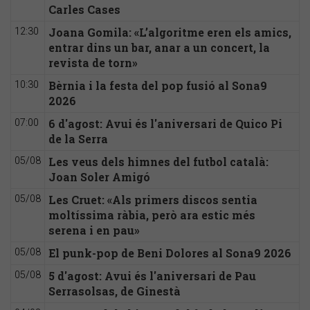
Carles Cases
Joana Gomila: «L’algoritme eren els amics,
12:30
entrar dins un bar, anar a un concert, la
revista de torn»
Bèrnia i la festa del pop fusió al Sona9
10:30
2026
6 d'agost: Avui és l'aniversari de Quico Pi
07:00
de la Serra
Les veus dels himnes del futbol català:
05/08
Joan Soler Amigó
Les Cruet: «Als primers discos sentia
05/08
moltíssima ràbia, però ara estic més
serena i en pau»
El punk-pop de Beni Dolores al Sona9 2026
05/08
5 d'agost: Avui és l'aniversari de Pau
05/08
Serrasolsas, de Ginestà