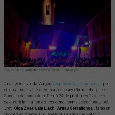
Vespres sota el campanar | Tomàs Fletxa / Arxiu Verges
Dins del festival de Verges
Vespres sota el campanar
, i per
celebrar-ne el vintè aniversari, enguany s'hi ha fet el primer
Concurs de cantautors. Demà 24 de juliol, a les 22h, se'n
celebrarà la final, on els tres concursants seleccionats pel
jurat -
Olga Zoet
,
Laia Llach
i
Arnau Serrallonga
-, faran un
concert en directe. El guanyador s'elegirà per votació