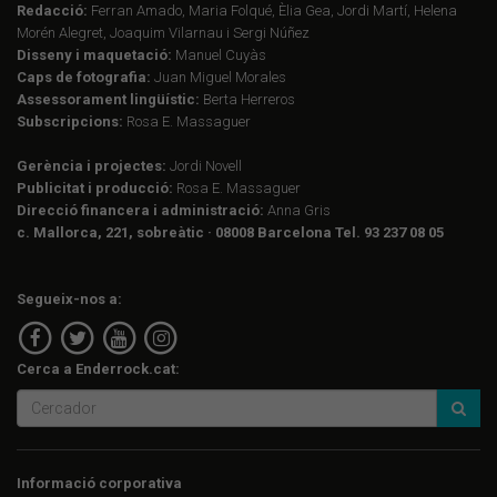
Redacció:
Ferran Amado, Maria Folqué, Èlia Gea, Jordi Martí, Helena
Morén Alegret, Joaquim Vilarnau i Sergi Núñez
Disseny i maquetació:
Manuel Cuyàs
Caps de fotografia:
Juan Miguel Morales
Assessorament lingüístic:
Berta Herreros
Subscripcions:
Rosa E. Massaguer
Gerència i projectes:
Jordi Novell
Publicitat i producció:
Rosa E. Massaguer
Direcció financera i administració:
Anna Gris
c. Mallorca, 221, sobreàtic · 08008 Barcelona Tel. 93 237 08 05
Segueix-nos a:
Cerca a Enderrock.cat:
Informació corporativa