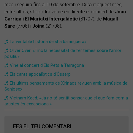
mes i seguirà fins al 10 de setembre. Durant aquest mes,
entre altres, s'hi podrà veure en directe el concert de
Joan
Garriga i El Mariatxi Intergalàctic
(31/07), de
Magalí
Sare
(7/08) i
Joina
(21/08).
La veritable història de «La balanguera»
Oliver Over: «Tinc la necessitat de fer temes sobre l'amor
positiu»
Vine al concert d'Els Pets a Tarragona
Els cants apocalíptics d'Ósserp
Els últims pensaments de Xirinacs reviuen amb la música de
Sanjosex
Vietnam Keed: «Ja no té sentit pensar que el que fem com a
artistes és excepcional»
FES EL TEU COMENTARI