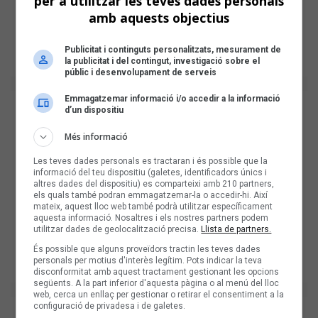
per a utilitzar les teves dades personals
amb aquests objectius
Publicitat i continguts personalitzats, mesurament de
la publicitat i del contingut, investigació sobre el
públic i desenvolupament de serveis
Emmagatzemar informació i/o accedir a la informació
d’un dispositiu
Més informació
Les teves dades personals es tractaran i és possible que la
informació del teu dispositiu (galetes, identificadors únics i
altres dades del dispositiu) es comparteixi amb 210 partners,
els quals també podran emmagatzemar-la o accedir-hi. Així
mateix, aquest lloc web també podrà utilitzar específicament
aquesta informació. Nosaltres i els nostres partners podem
utilitzar dades de geolocalització precisa.
Llista de partners.
És possible que alguns proveïdors tractin les teves dades
personals per motius d'interès legítim. Pots indicar la teva
disconformitat amb aquest tractament gestionant les opcions
següents. A la part inferior d'aquesta pàgina o al menú del lloc
web, cerca un enllaç per gestionar o retirar el consentiment a la
configuració de privadesa i de galetes.