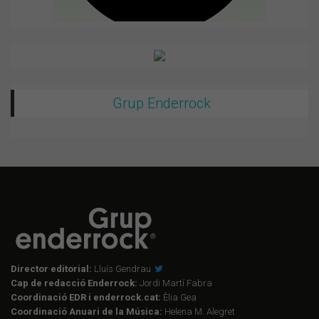
Grup Enderrock
Director editorial:
Lluís Gendrau
Cap de redacció Enderrock:
Jordi Martí Fabra
Coordinació EDR i enderrock.cat:
Èlia Gea
Coordinació Anuari de la Música:
Helena M. Alegret