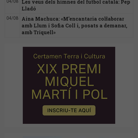
Les veus dels himnes del futbol català: Pep
04/08
Lladó
Aina Machuca: «M'encantaria col·laborar
04/08
amb Llum i Sofia Coll i, posats a demanar,
amb Triquell»