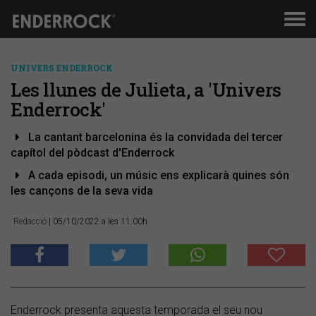
Men
de
nav
UNIVERS ENDERROCK
Les llunes de Julieta, a 'Univers
Enderrock'
La cantant barcelonina és la convidada del tercer
capítol del pòdcast d'Enderrock
A cada episodi, un músic ens explicarà quines són
les cançons de la seva vida
Redacció
| 05/10/2022 a les 11:00h
Enderrock presenta aquesta temporada el seu nou