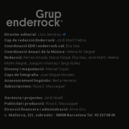
Director editorial:
Lluís Gendrau
Cap de redacció Enderrock:
Jordi Martí Fabra
Coordinació EDR i enderrock.cat:
Èlia Gea
Coordinació Anuari de la Música:
Helena M. Alegret
Redacció:
Ferran Amado, Maria Folqué, Èlia Gea, Jordi Martí, Helena
Morén Alegret, Joaquim Vilarnau i Sergi Núñez
Disseny i maquetació:
Manuel Cuyàs
Caps de fotografia:
Juan Miguel Morales
Assessorament lingüístic:
Berta Herreros
Subscripcions:
Rosa E. Massaguer
Gerència i projectes:
Jordi Novell
Publicitat i producció:
Rosa E. Massaguer
Direcció financera i administració:
Anna Gris
c. Mallorca, 221, sobreàtic · 08008 Barcelona Tel. 93 237 08 05