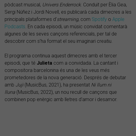
pòdcast musical,
Univers Enderrock
. Conduït per Èlia Gea,
Sergi Núñez i Jordi Novell, es publicarà cada dimecres a les
principals plataformes d'
streaming
, com
Spotify
o
Apple
Podcasts
. En cada episodi, un músic convidat comentarà
algunes de les seves cançons referencials, per tal de
descobrir com s’ha format el seu imaginari creatiu.
El programa continua aquest dimecres amb el tercer
episodi, que té
Julieta
com a convidada. La cantant i
compositora barcelonina és una de les veus més
prometedores de la nova generació. Després de debutar
amb
Juji
(MusicBus, 2021), ha presentat
Ni llum ni
lluna
(MusicBus, 2022), un nou recull de cançons que
combinen pop enèrgic amb lletres d'amor i desamor.