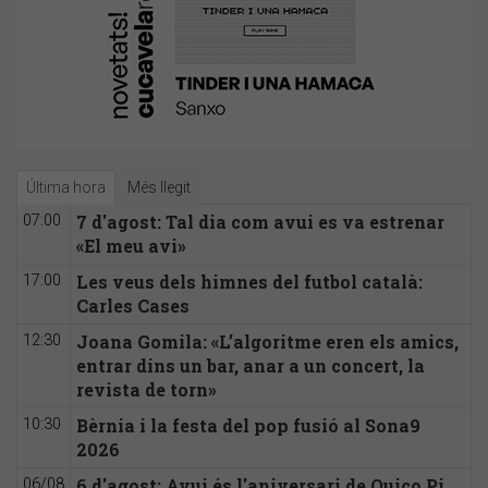
Última hora
Més llegit
7 d'agost: Tal dia com avui es va estrenar
07:00
«El meu avi»
Les veus dels himnes del futbol català:
17:00
Carles Cases
Joana Gomila: «L’algoritme eren els amics,
12:30
entrar dins un bar, anar a un concert, la
revista de torn»
Bèrnia i la festa del pop fusió al Sona9
10:30
2026
6 d'agost: Avui és l'aniversari de Quico Pi
06/08