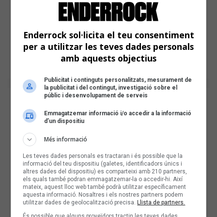
Enderrock sol·licita el teu consentiment
per a utilitzar les teves dades personals
amb aquests objectius
Publicitat i continguts personalitzats, mesurament de
la publicitat i del contingut, investigació sobre el
públic i desenvolupament de serveis
Emmagatzemar informació i/o accedir a la informació
d’un dispositiu
Més informació
Les teves dades personals es tractaran i és possible que la
informació del teu dispositiu (galetes, identificadors únics i
altres dades del dispositiu) es comparteixi amb 210 partners,
els quals també podran emmagatzemar-la o accedir-hi. Així
mateix, aquest lloc web també podrà utilitzar específicament
aquesta informació. Nosaltres i els nostres partners podem
utilitzar dades de geolocalització precisa.
Llista de partners.
És possible que alguns proveïdors tractin les teves dades