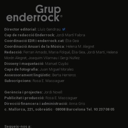
Director editorial:
Lluís Gendrau
Cap de redacció Enderrock:
Jordi Martí Fabra
Coordinació EDR i enderrock.cat:
Èlia Gea
Coordinació Anuari de la Música:
Helena M. Alegret
Redacció:
Ferran Amado, Maria Folqué, Èlia Gea, Jordi Martí, Helena
Morén Alegret, Joaquim Vilarnau i Sergi Núñez
Disseny i maquetació:
Manuel Cuyàs
Caps de fotografia:
Juan Miguel Morales
Assessorament lingüístic:
Berta Herreros
Subscripcions:
Rosa E. Massaguer
Gerència i projectes:
Jordi Novell
Publicitat i producció:
Rosa E. Massaguer
Direcció financera i administració:
Anna Gris
c. Mallorca, 221, sobreàtic · 08008 Barcelona Tel. 93 237 08 05
Segueix-nos a: