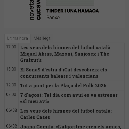
Última hora
Més llegit
Les veus dels himnes del futbol català:
17:00
Miquel Abras, Mazoni, Sanjosex i The
Gruixut’s
El Sona9 d'estiu d'iCat descobreix els
15:30
concursants balears i valencians
Tot a punt per la Plaça del Folk 2026
12:30
7 d'agost: Tal dia com avui es va estrenar
07:00
«El meu avi»
Les veus dels himnes del futbol català:
06/08
Carles Cases
Joana Gomila: «L’algoritme eren els amics,
06/08