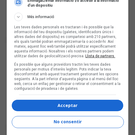
Emmagatzemar informació i/o accedir a la informació
d’un dispositiu
Més informació
Les teves dades personals es tractaran i és possible que la
informació del teu dispositiu (galetes, identificadors únics i
altres dades del dispositiu) es comparteixi amb 210 partners,
els quals també podran emmagatzemar-la o accedir-hi. Així
mateix, aquest lloc web també podrà utilitzar específicament
aquesta informació. Nosaltres i els nostres partners podem
utilitzar dades de geolocalització precisa.
Llista de partners.
És possible que alguns proveïdors tractin les teves dades
personals per motius d'interès legítim. Pots indicar la teva
disconformitat amb aquest tractament gestionant les opcions
següents. A la part inferior d'aquesta pàgina o al menú del lloc
web, cerca un enllaç per gestionar o retirar el consentiment a la
configuració de privadesa i de galetes.
Acceptar
No consentir