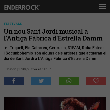
Men
de
nav
FESTIVALS
Un nou Sant Jordi musical a
l'Antiga Fàbrica d'Estrella Damm
Triquell, Els Catarres, Gertrudis, 31FAM, Roba Estesa
i Socunbohemio són alguns dels artistes que actuaran el
dia de Sant Jordi a L'Antiga Fàbrica d'Estrella Damm
Redacció
| 17/04/2023 a les 14:15h