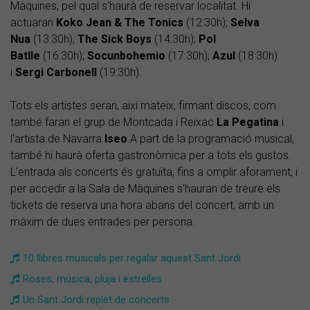
Màquines, pel qual s'haurà de reservar localitat. Hi
actuaran
Koko Jean & The Tonics
(12:30h);
Selva
Nua
(13:30h);
The Sick Boys
(14:30h);
Pol
Batlle
(16:30h);
Socunbohemio
(17:30h);
Azul
(18:30h)
i
Sergi Carbonell
(19:30h).
Tots els artistes seran, així mateix, firmant discos, com
també faran el grup de Montcada i Reixac
La Pegatina
i
l'artista de Navarra
Iseo
.A part de la programació musical,
també hi haurà oferta gastronòmica per a tots els gustos.
L'entrada als concerts és gratuïta, fins a omplir aforament, i
per accedir a la Sala de Màquines s'hauran de treure els
tickets de reserva una hora abans del concert, amb un
màxim de dues entrades per persona.
10 llibres musicals per regalar aquest Sant Jordi
Roses, música, pluja i estrelles
Un Sant Jordi replet de concerts