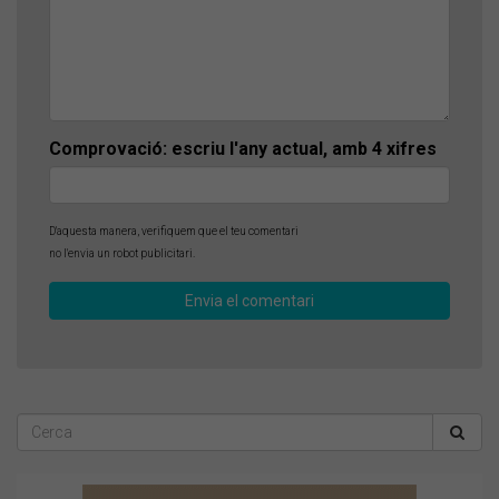
Comprovació: escriu l'any actual, amb 4 xifres
D'aquesta manera, verifiquem que el teu comentari
no l'envia un robot publicitari.