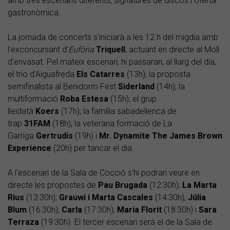
amb tres escenaris diferents, signatures de discos i oferta
gastronòmica.
La jornada de concerts s'iniciarà a les 12 h del migdia amb
l'exconcursant d'
Eufòria
Triquell
, actuant en directe al Moll
d'envasat. Pel mateix escenari, hi passaran, al llarg del dia,
el trio d'Aiguafreda
Els Catarres
(13h); la proposta
semifinalista al Benidorm Fest
Siderland
(14h); la
multiformació
Roba Estesa
(15h); el grup
lleidatà
Koers
(17h); la família sabadellenca de
trap
31FAM
(18h); la veterana formació de La
Garriga
Gertrudis
(19h) i
Mr. Dynamite The James Brown
Experience
(20h) per tancar el dia.
A l'escenari de la Sala de Cocció s'hi podran veure en
directe les propostes de
Pau Brugada
(12:30h);
La Marta
Rius
(13:30h);
Grauwi i Marta Cascales
(14:30h),
Júlia
Blum
(16:30h);
Carla
(17:30h);
Maria Florit
(18:30h) i
Sara
Terraza
(19:30h). El tercer escenari serà el de la Sala de