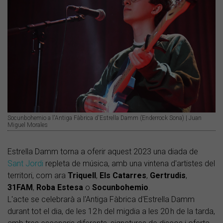
Socunbohemio a l'Antiga Fàbrica d'Estrella Damm (Enderrock Sona) | Juan
Miguel Morales
Estrella Damm torna a oferir aquest 2023 una diada de
Sant Jordi
repleta de música, amb una vintena d'artistes del
territori, com ara
Triquell
,
Els Catarres
,
Gertrudis
,
31FAM
,
Roba Estesa
o
Socunbohemio
.
L'acte se celebrarà a l'Antiga Fàbrica d'Estrella Damm
durant tot el dia, de les 12 h del migdia a les 20 h de la tarda,