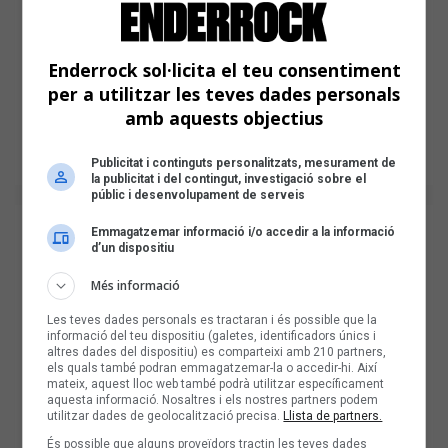
Enderrock sol·licita el teu consentiment
per a utilitzar les teves dades personals
amb aquests objectius
Publicitat i continguts personalitzats, mesurament de
la publicitat i del contingut, investigació sobre el
públic i desenvolupament de serveis
Emmagatzemar informació i/o accedir a la informació
d’un dispositiu
Més informació
Les teves dades personals es tractaran i és possible que la
informació del teu dispositiu (galetes, identificadors únics i
altres dades del dispositiu) es comparteixi amb 210 partners,
els quals també podran emmagatzemar-la o accedir-hi. Així
mateix, aquest lloc web també podrà utilitzar específicament
aquesta informació. Nosaltres i els nostres partners podem
utilitzar dades de geolocalització precisa.
Llista de partners.
És possible que alguns proveïdors tractin les teves dades