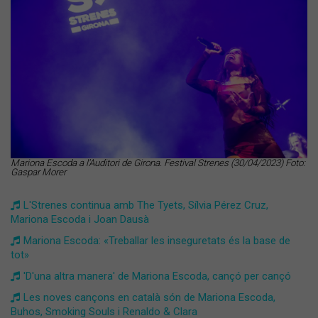
Mariona Escoda a l'Auditori de Girona. Festival Strenes (30/04/2023) Foto:
Gaspar Morer
L'Strenes continua amb The Tyets, Sílvia Pérez Cruz,
Mariona Escoda i Joan Dausà
Mariona Escoda: «Treballar les inseguretats és la base de
tot»
'D'una altra manera' de Mariona Escoda, cançó per cançó
Les noves cançons en català són de Mariona Escoda,
Buhos, Smoking Souls i Renaldo & Clara