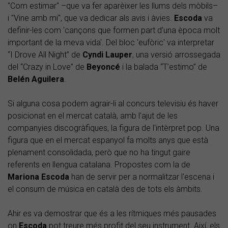
"Com estimar" –que va fer aparèixer les llums dels mòbils–
i "Vine amb mi", que va dedicar als avis i àvies.
Escoda
va
definir-les com 'cançons que formen part d’una època molt
important de la meva vida'. Del bloc 'eufòric' va interpretar
“I Drove All Night” de
Cyndi Lauper
, una versió arrossegada
del “Crazy in Love” de
Beyoncé
i la balada “T’estimo” de
Belén Aguilera
.
Si alguna cosa podem agrair-li al concurs televisiu és haver
posicionat en el mercat català, amb l'ajut de les
companyies discogràfiques, la figura de l'intèrpret pop. Una
figura que en el mercat espanyol fa molts anys que està
plenament consolidada, però que no ha tingut gaire
referents en llengua catalana. Propostes com la de
Mariona Escoda
han de servir per a normalitzar l'escena i
el consum de música en català des de tots els àmbits.
Ahir es va demostrar que és a les rítmiques més pausades
on
Escoda
pot treure més profit del seu instrument. Així, els