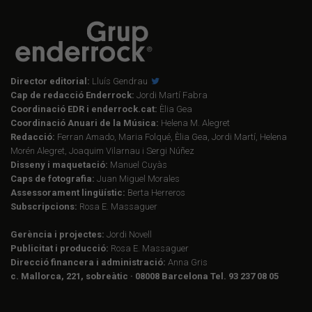
Director editorial:
Lluís Gendrau
Cap de redacció Enderrock:
Jordi Martí Fabra
Coordinació EDR i enderrock.cat:
Èlia Gea
Coordinació Anuari de la Música:
Helena M. Alegret
Redacció:
Ferran Amado, Maria Folqué, Èlia Gea, Jordi Martí, Helena
Morén Alegret, Joaquim Vilarnau i Sergi Núñez
Disseny i maquetació:
Manuel Cuyàs
Caps de fotografia:
Juan Miguel Morales
Assessorament lingüístic:
Berta Herreros
Subscripcions:
Rosa E. Massaguer
Gerència i projectes:
Jordi Novell
Publicitat i producció:
Rosa E. Massaguer
Direcció financera i administració:
Anna Gris
c. Mallorca, 221, sobreàtic · 08008 Barcelona Tel. 93 237 08 05