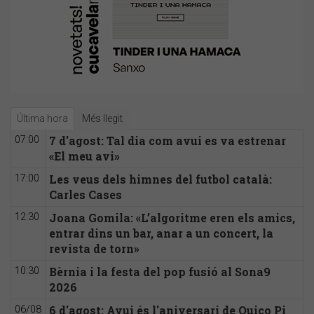
Última hora
Més llegit
7 d'agost: Tal dia com avui es va estrenar
07:00
«El meu avi»
Les veus dels himnes del futbol català:
17:00
Carles Cases
Joana Gomila: «L’algoritme eren els amics,
12:30
entrar dins un bar, anar a un concert, la
revista de torn»
Bèrnia i la festa del pop fusió al Sona9
10:30
2026
6 d'agost: Avui és l'aniversari de Quico Pi
06/08