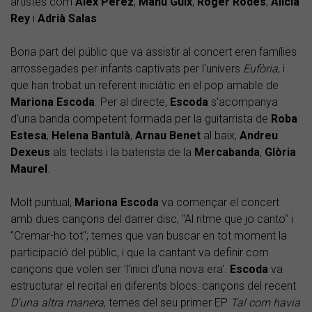
artistes com
Àlex Pérez
,
Manu Guix
,
Roger Rodés
,
Alícia
Rey
i
Adrià Salas
.
Bona part del públic que va assistir al concert eren famílies
arrossegades per infants captivats per l'univers
Eufòria
, i
que han trobat un referent iniciàtic en el pop amable de
Mariona Escoda
. Per al directe,
Escoda
s'acompanya
d'una banda competent formada per la guitarrista de
Roba
Estesa
,
Helena Bantulà
,
Arnau Benet
al baix,
Andreu
Dexeus
als teclats i la baterista de la
Mercabanda
,
Glòria
Maurel
.
Molt puntual,
Mariona Escoda
va començar el concert
amb dues cançons del darrer disc, "Al ritme que jo canto" i
"Cremar-ho tot"; temes que van buscar en tot moment la
participació del públic, i que la cantant va definir com
cançons que volen ser 'l'inici d'una nova era'.
Escoda
va
estructurar el recital en diferents blocs: cançons del recent
D'una altra manera
, temes del seu primer EP
Tal com havia