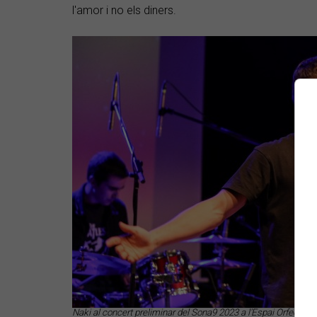
l'amor i no els diners.
Naki al concert preliminar del Sona9 2023 a l'Espai Orfeó de 