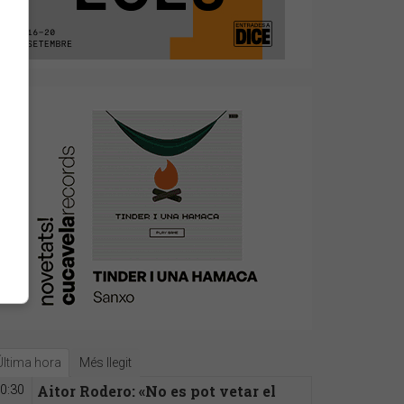
Última hora
Més llegit
Aitor Rodero: «No es pot vetar el
0:30