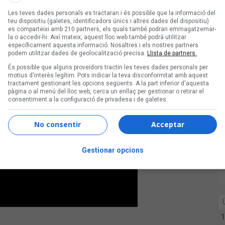
Les teves dades personals es tractaran i és possible que la informació del
teu dispositiu (galetes, identificadors únics i altres dades del dispositiu)
es comparteixi amb 210 partners, els quals també podran emmagatzemar-
la o accedir-hi. Així mateix, aquest lloc web també podrà utilitzar
específicament aquesta informació. Nosaltres i els nostres partners
podem utilitzar dades de geolocalització precisa.
Llista de partners.
És possible que alguns proveïdors tractin les teves dades personals per
motius d'interès legítim. Pots indicar la teva disconformitat amb aquest
tractament gestionant les opcions següents. A la part inferior d'aquesta
pàgina o al menú del lloc web, cerca un enllaç per gestionar o retirar el
consentiment a la configuració de privadesa i de galetes.
No consentir
Acceptar
Gestionar opcions
1