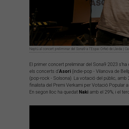
Neptú al concert preliminar del Sona9 a l'Espai Orfeó de Lleida | C
El primer concert preliminar del Sona9 2023 s'ha 
els concerts d'
Asori
(indie-pop - Vilanova de Bell
(pop-rock - Solsona). La votació del públic, amb
finalista del Premi Verkami per Votació Popular 
En segon lloc ha quedat
Naki
amb el 29%; i el ter