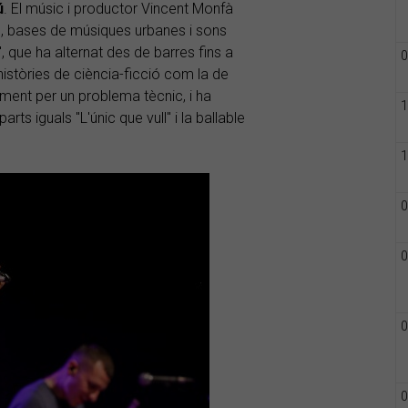
ú
. El músic i productor Vincent Monfà
, bases de músiques urbanes i sons
, que ha alternat des de barres fins a
0
històries de ciència-ficció com la de
ment per un problema tècnic, i ha
1
ts iguals "L'únic que vull" i la ballable
1
0
0
0
0