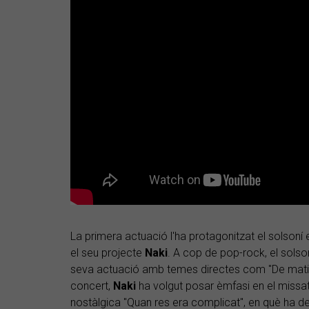
La primera actuació l'ha protagonitzat el solsoní
el seu projecte
Naki
. A cop de pop-rock, el solso
seva actuació amb temes directes com "De matinada
concert,
Naki
ha volgut posar èmfasi en el missat
nostàlgica "Quan res era complicat", en què ha 