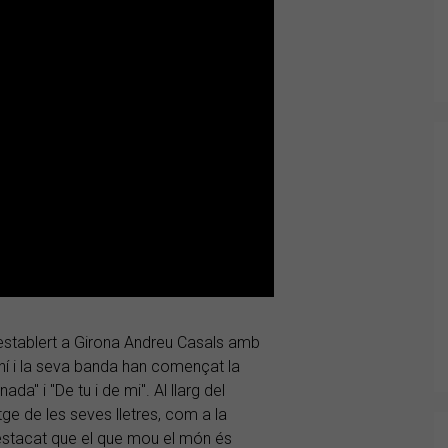
 establert a Girona Andreu Casals amb
ní i la seva banda han començat la
" i "De tu i de mi". Al llarg del
ge de les seves lletres, com a la
destacat que el que mou el món és