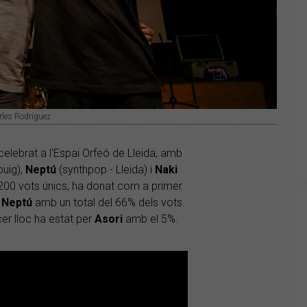
arles Rodríguez
celebrat a l'Espai Orfeó de Lleida, amb
puig),
Neptú
(synthpop - Lleida) i
Naki
 200 vots únics, ha donat com a primer
a
Neptú
amb un total del 66% dels vots.
cer lloc ha estat per
Asori
amb el 5%.