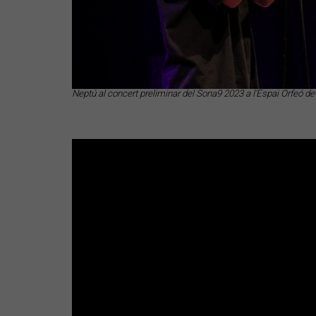
Neptú al concert preliminar del Sona9 2023 a l'Espai Orfeó de