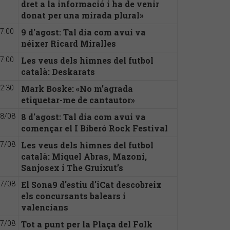
dret a la informació i ha de venir
donat per una mirada plural»
9 d'agost: Tal dia com avui va
7:00
néixer Ricard Miralles
Les veus dels himnes del futbol
7:00
català: Deskarats
Mark Boske: «No m’agrada
2:30
etiquetar-me de cantautor»
8 d'agost: Tal dia com avui va
8/08
començar el I Biberó Rock Festival
Les veus dels himnes del futbol
7/08
català: Miquel Abras, Mazoni,
Sanjosex i The Gruixut’s
El Sona9 d'estiu d'iCat descobreix
7/08
els concursants balears i
valencians
Tot a punt per la Plaça del Folk
7/08