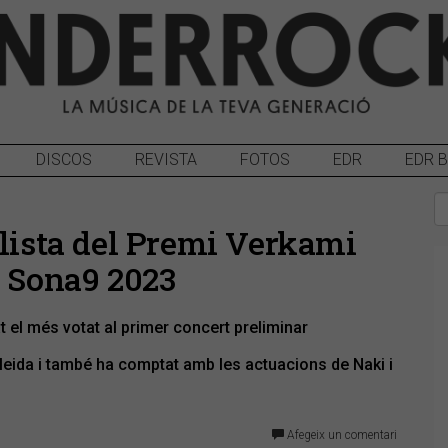
DISCOS
REVISTA
FOTOS
EDR
EDR 
alista del Premi Verkami
l Sona9 2023
t el més votat al primer concert preliminar
Lleida i també ha comptat amb les actuacions de Naki i
Afegeix un comentari