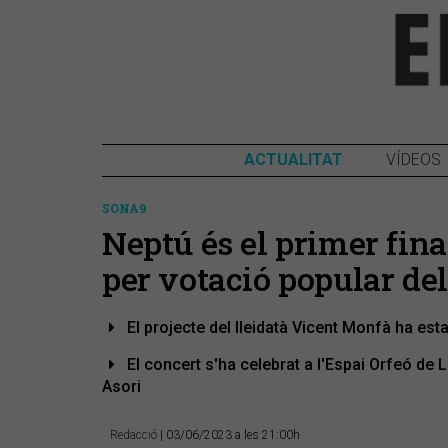
ACTUALITAT
VÍDEOS
SONA9
Neptú és el primer fin
per votació popular de
El projecte del lleidatà Vicent Monfà ha esta
El concert s'ha celebrat a l'Espai Orfeó de 
Asori
Redacció
| 03/06/2023 a les 21:00h