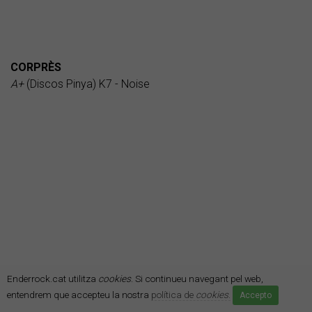
CORPRÈS
A+
(Discos Pinya) K7 - Noise
Enderrock.cat utilitza
cookies
. Si continueu navegant pel web,
entendrem que accepteu la nostra
política de
cookies
.
Accepto