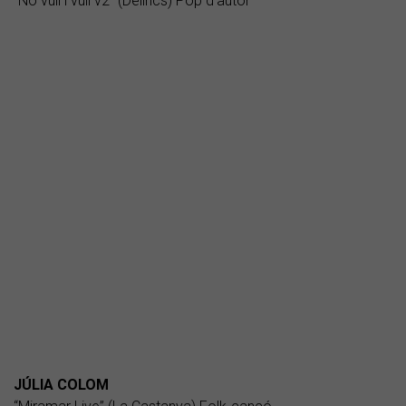
“No vull i vull v2” (Delirics) Pop d'autor
JÚLIA COLOM