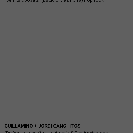
“Sentits oposats” (Estudio Mazmorra) Pop-rock
GUILLAMINO + JORDI GANCHITOS