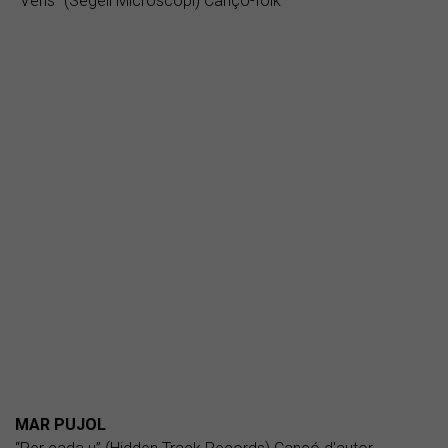
“Vens” (Segell Microscopi) Cançó-folk
MAR PUJOL