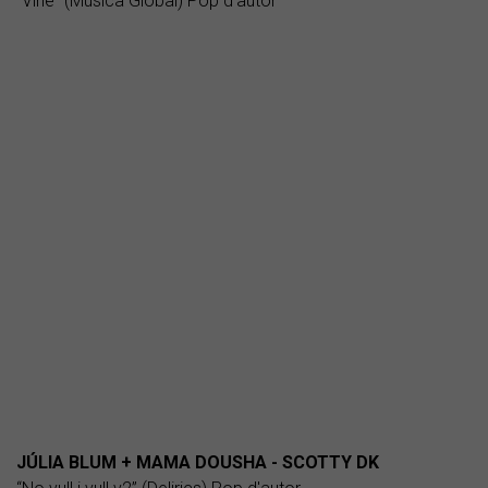
“Vine” (Música Global) Pop d'autor
JÚLIA BLUM + MAMA DOUSHA - SCOTTY DK