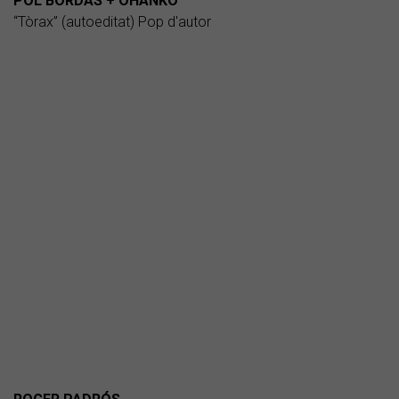
POL BORDAS + OHANKO
“Tòrax” (autoeditat) Pop d'autor