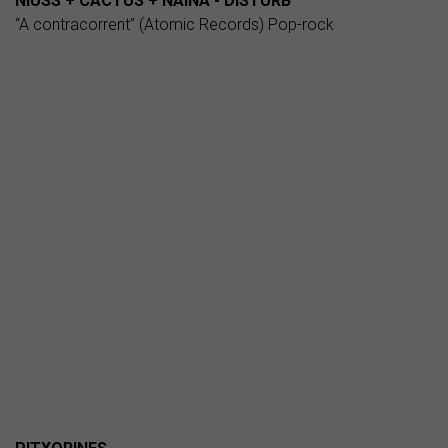
NIUSS + CACTUS + NAINA - DISTURB
“A contracorrent” (Atomic Records) Pop-rock