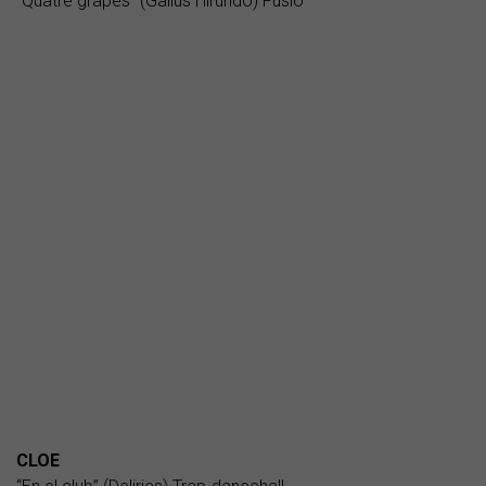
“Quatre grapes” (Gallus Hirundo) Fusió
CLOE