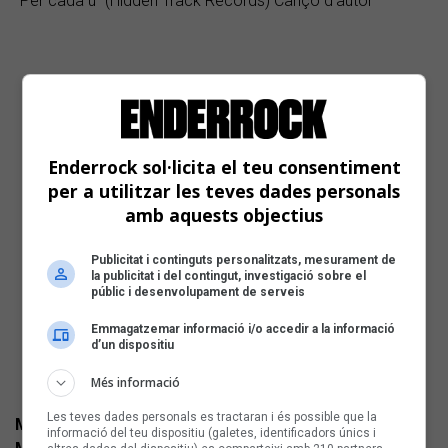
“Per cada u” (Hidden Track Records) Cançó d'autor
Enderrock sol·licita el teu consentiment
per a utilitzar les teves dades personals
amb aquests objectius
Publicitat i continguts personalitzats, mesurament de
la publicitat i del contingut, investigació sobre el
públic i desenvolupament de serveis
Emmagatzemar informació i/o accedir a la informació
d’un dispositiu
Més informació
Les teves dades personals es tractaran i és possible que la
MAXIME CAYUELA + ORQUESTRA INTERNACIONAL
informació del teu dispositiu (galetes, identificadors únics i