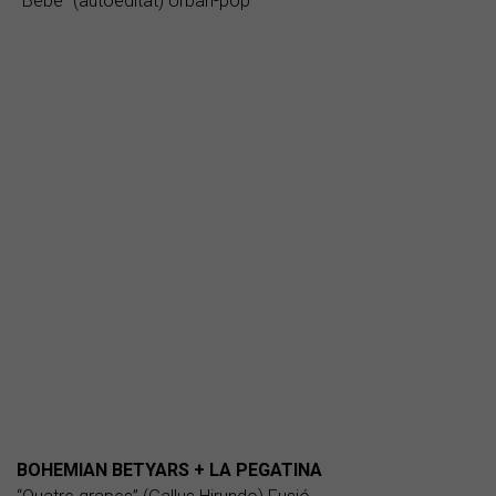
“Bèbè” (autoeditat) Urban-pop
BOHEMIAN BETYARS + LA PEGATINA