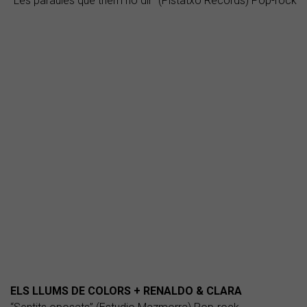
“Les paraules que triem no dir” (Pistatxo Records) Pop-rock
ELS LLUMS DE COLORS + RENALDO & CLARA