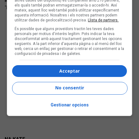
MARAVELLA
altres dades del dispositiu) es comparteixi amb 210 partners,
els quals també podran emmagatzemar-la o accedir-hi. Així
“La Festa de l'Ós” (autoeditat) Cançó-folk
mateix, aquest lloc web també podrà utilitzar específicament
aquesta informació. Nosaltres i els nostres partners podem
utilitzar dades de geolocalització precisa.
Llista de partners.
És possible que alguns proveïdors tractin les teves dades
personals per motius d'interès legítim. Pots indicar la teva
disconformitat amb aquest tractament gestionant les opcions
següents. A la part inferior d'aquesta pàgina o al menú del lloc
web, cerca un enllaç per gestionar o retirar el consentiment a la
configuració de privadesa i de galetes.
Acceptar
No consentir
Gestionar opcions