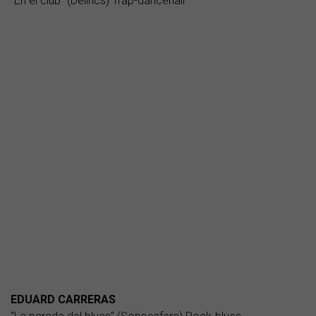
“En el club” (Delirics) Trap-dancehall
EDUARD CARRERAS