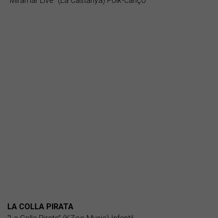
“Miramar Live” (La Castanya) Folk-cançó
LA COLLA PIRATA