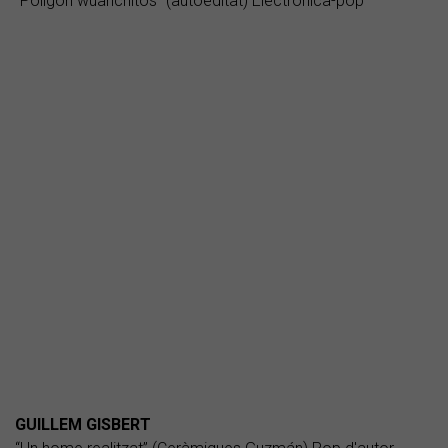
“Polígon wuanchitos” (autoeditat) Electrònica-pop
GUILLEM GISBERT