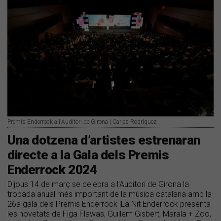
Premis Enderrock a l'Auditori de Girona | Carles Rodríguez
Una dotzena d’artistes estrenaran
directe a la Gala dels Premis
Enderrock 2024
Dijous 14 de març se celebra a l’Auditori de Girona la
trobada anual més important de la música catalana amb la
26a gala dels Premis Enderrock |La Nit Enderrock presenta
les novetats de Figa Flawas, Guillem Gisbert, Marala + Zoo,