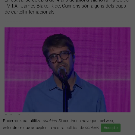
| M.I.A., James Blake, Ride, Cannons són alguns dels caps
de cartell internacionals
Guillem Gisbert
Enderrock.cat utilitza
cookies
. Si continueu navegant pel web,
Guillem Gisbert canta sobre Rafael
entendrem que accepteu la nostra
política de
cookies
.
Accepto