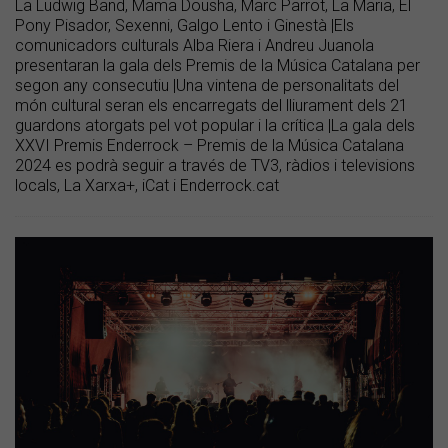
La Ludwig Band, Mama Dousha, Marc Parrot, La Maria, El
Pony Pisador, Sexenni, Galgo Lento i Ginestà |Els
comunicadors culturals Alba Riera i Andreu Juanola
presentaran la gala dels Premis de la Música Catalana per
segon any consecutiu |Una vintena de personalitats del
món cultural seran els encarregats del lliurament dels 21
guardons atorgats pel vot popular i la crítica |La gala dels
XXVI Premis Enderrock – Premis de la Música Catalana
2024 es podrà seguir a través de TV3, ràdios i televisions
locals, La Xarxa+, iCat i Enderrock.cat