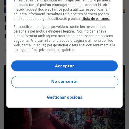
altres dades del dispositiu) es comparteixi amb 210 partners,
els quals també podran emmagatzemar-la o accedir-hi. Així
mateix, aquest lloc web també podrà utilitzar específicament
aquesta informació. Nosaltres i els nostres partners podem
Les noves cançons en català són de
utilitzar dades de geolocalització precisa.
Llista de partners.
Flashy Ice Cream amb Mushka,
És possible que alguns proveïdors tractin les teves dades
personals per motius d'interès legítim. Pots indicar la teva
Guillem Gisbert, Ginestà i Jim
disconformitat amb aquest tractament gestionant les opcions
següents. A la part inferior d'aquesta pàgina o al menú del lloc
Llistem les novetats discogràfiques en català dels darrers
web, cerca un enllaç per gestionar o retirar el consentiment a la
configuració de privadesa i de galetes.
dies
Acceptar
No consentir
Gestionar opcions