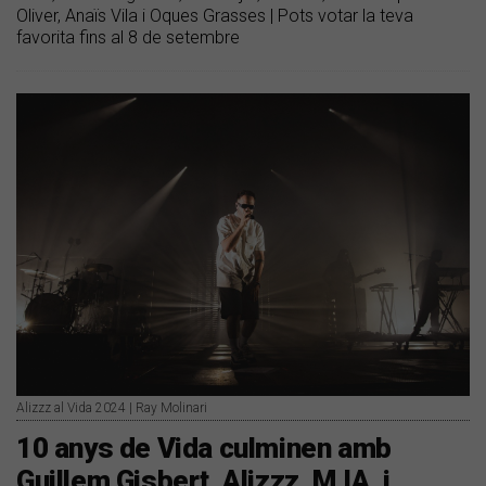
Oliver, Anaïs Vila i Oques Grasses | Pots votar la teva
favorita fins al 8 de setembre
Alizzz al Vida 2024 | Ray Molinari
10 anys de Vida culminen amb
Guillem Gisbert, Alizzz, M.IA. i