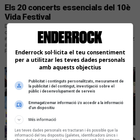
Els 20 concerts essencials del 10è
Vida Festival
Dijous 4 de juliol arrenca la desena edició del festival Vida
de la Vilanova i la Geltrú |Destaquem algun dels concerts
imprescindibles d'enguany, de Clara Peya i Sílvia Pérez Cruz
a Julieta, passant per La Ludwig Band, Mar Pujol, Ferran
Palau, Guillem Gisbert, i Alizzz, entre altres
Enderrock sol·licita el teu consentiment
per a utilitzar les teves dades personals
amb aquests objectius
Publicitat i continguts personalitzats, mesurament de
la publicitat i del contingut, investigació sobre el
públic i desenvolupament de serveis
Emmagatzemar informació i/o accedir a la informació
d’un dispositiu
Més informació
Les teves dades personals es tractaran i és possible que la
informació del teu dispositiu (galetes, identificadors únics i