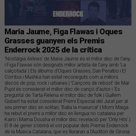
Maria Jaume, Figa Flawas i Oques
Grasses guanyen els Premis
Enderrock 2025 de la crítica
‘Nostàlgia Airlines’ de Maria Jaume és el millor disc de l’any,
i Figa Flawas són designats millor artista de l’any amb ‘La
calçotada’ | Els àlbums d’Oques Grasses, Dan Peralbo i El
Comboi i Mushka han estat reconeguts com a millors
discos de pop, rock i urbanes | ‘Cançons de rebost’ de Mar
Pujol és considerat el millor disc de cançó d’autor i ‘És
pregunta’ de Tarta Relena el millor disc de folk | Guillem
Gisbert ha estat considerat Premi Especial del Jurat per al
seu primer disc en solitari, ‘Balla la masurca!’ | Momi Maiga
ha rebut el premi a millor disc en llengua no catalana per
Kairo i Mama Dousha el millor disc revelació per ‘Only Hits’ |
El 8 de gener s’obrirà el vot popular dels Premis Enderrock
de la Música Catalana, que es lliuraran a l’Auditori de Girona