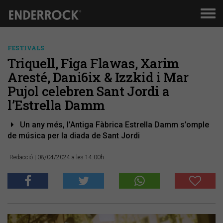
Men
de
nav
FESTIVALS
Triquell, Figa Flawas, Xarim
Aresté, Dani6ix & Izzkid i Mar
Pujol celebren Sant Jordi a
l’Estrella Damm
Un any més, l’Antiga Fàbrica Estrella Damm s’omple
de música per la diada de Sant Jordi
Redacció
| 08/04/2024 a les 14:00h