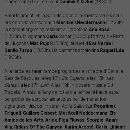
maresmenc d’èxit creixent
Dani6ix & Izzkid
(19:30h).
Paral·lelament, en la Sala de Cocció, hi mostraran els seus
projectes la vilassarenca
Meritxell Neddermann
(12:30h);
la cantant argentina resident a Barcelona
Ana Rossi
(13:30h); la vigatana
Carla
Serrat (16:30h); l’artista de Prats
de Lluçanès
Mar Pujol
(17:30h); el duet d'
Eva Verde i
Danilo Tarso
(18:30h), i la cantant barcelonina
Raquel Lúa
(19:30h).
A la tarda, es faran també programes en directe d’iCat a la
Sala de Bàscules: a les 13h,
Els Experts,
a les 15h,
Les
Gates
, i a les 17h,
Loft
. A les 19h, hi posarà música DJ
Trapella. A més, al llarg de tot el dia també hi haurà espai
per poder-se apropar als artistes per demanar-los
signatures i discos. Hi seran Adrià Salas (
La Pegatina
),
Triquell
,
Guillem Gisbert
,
Meritxell Neddermann
,
Els
Amics de les Arts
,
Ariox
,
Figa Flawas
,
Scorpio
,
Anaïs
Vila
,
Riders Of The Canyon
,
Xarim Aresté
,
Carla
,
Lildami
,