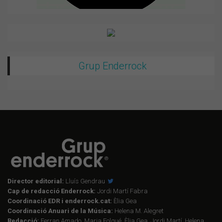
Grup Enderrock
Director editorial:
Lluís Gendrau
Cap de redacció Enderrock:
Jordi Martí Fabra
Coordinació EDR i enderrock.cat:
Èlia Gea
Coordinació Anuari de la Música:
Helena M. Alegret
Redacció:
Ferran Amado, Maria Folqué, Èlia Gea, Jordi Martí, Helena