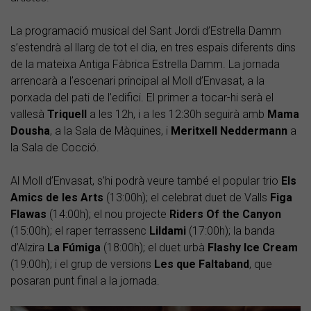
La programació musical del Sant Jordi d’Estrella Damm
s’estendrà al llarg de tot el dia, en tres espais diferents dins
de la mateixa Antiga Fàbrica Estrella Damm. La jornada
arrencarà a l’escenari principal al Moll d’Envasat, a la
porxada del pati de l’edifici. El primer a tocar-hi serà el
vallesà
Triquell
a les 12h, i a les 12:30h seguirà amb
Mama
Dousha
, a la Sala de Màquines, i
Meritxell Neddermann
a
la Sala de Cocció.
Al Moll d’Envasat, s’hi podrà veure també el popular trio
Els
Amics de les Arts
(13:00h); el celebrat duet de Valls
Figa
Flawas
(14:00h); el nou projecte
Riders Of the Canyon
(15:00h); el raper terrassenc
Lildami
(17:00h); la banda
d’Alzira
La Fúmiga
(18:00h); el duet urbà
Flashy Ice Cream
(19:00h); i el grup de versions
Les que Faltaband
, que
posaran punt final a la jornada.