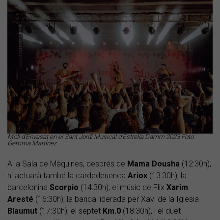
Moll d'Envasat en el Sant Jordi Musical d'Estrella Damm 2023 Foto:
Gemma Martínez
A la Sala de Màquines, després de
Mama Dousha
(12:30h),
hi actuarà també la cardedeuenca
Ariox
(13:30h); la
barcelonina
Scorpio
(14:30h); el músic de Flix
Xarim
Aresté
(16:30h); la banda liderada per Xavi de la Iglesia
Blaumut
(17:30h); el septet
Km.0
(18:30h), i el duet