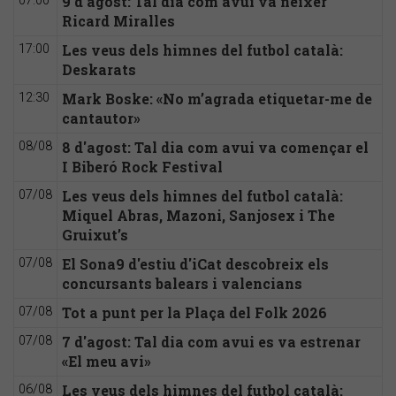
9 d'agost: Tal dia com avui va néixer
07:00
Ricard Miralles
Les veus dels himnes del futbol català:
17:00
Deskarats
Mark Boske: «No m’agrada etiquetar-me de
12:30
cantautor»
8 d'agost: Tal dia com avui va començar el
08/08
I Biberó Rock Festival
Les veus dels himnes del futbol català:
07/08
Miquel Abras, Mazoni, Sanjosex i The
Gruixut’s
El Sona9 d'estiu d'iCat descobreix els
07/08
concursants balears i valencians
Tot a punt per la Plaça del Folk 2026
07/08
7 d'agost: Tal dia com avui es va estrenar
07/08
«El meu avi»
Les veus dels himnes del futbol català:
06/08