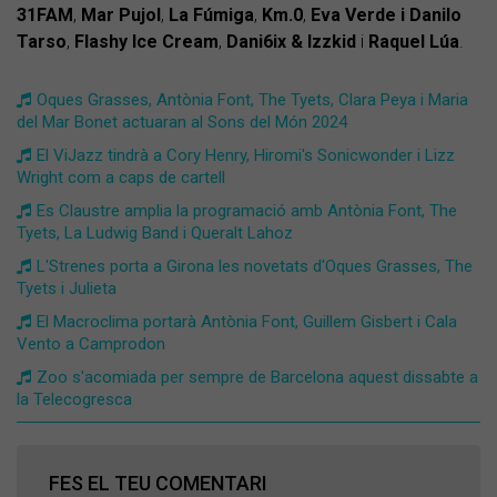
31FAM
,
Mar Pujol
,
La Fúmiga
,
Km.0
,
Eva Verde i Danilo
Tarso
,
Flashy Ice Cream
,
Dani6ix & Izzkid
i
Raquel Lúa
.
Oques Grasses, Antònia Font, The Tyets, Clara Peya i Maria
del Mar Bonet actuaran al Sons del Món 2024
El ViJazz tindrà a Cory Henry, Hiromi's Sonicwonder i Lizz
Wright com a caps de cartell
Es Claustre amplia la programació amb Antònia Font, The
Tyets, La Ludwig Band i Queralt Lahoz
L'Strenes porta a Girona les novetats d'Oques Grasses, The
Tyets i Julieta
El Macroclima portarà Antònia Font, Guillem Gisbert i Cala
Vento a Camprodon
Zoo s'acomiada per sempre de Barcelona aquest dissabte a
la Telecogresca
FES EL TEU COMENTARI