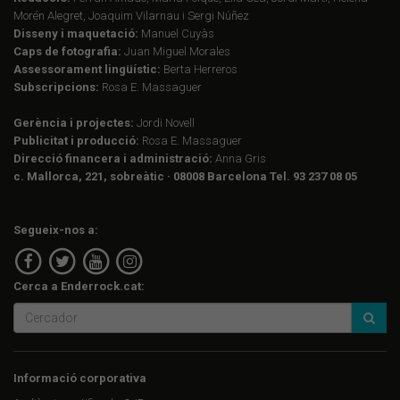
Morén Alegret, Joaquim Vilarnau i Sergi Núñez
Disseny i maquetació:
Manuel Cuyàs
Caps de fotografia:
Juan Miguel Morales
Assessorament lingüístic:
Berta Herreros
Subscripcions:
Rosa E. Massaguer
Gerència i projectes:
Jordi Novell
Publicitat i producció:
Rosa E. Massaguer
Direcció financera i administració:
Anna Gris
c. Mallorca, 221, sobreàtic · 08008 Barcelona Tel. 93 237 08 05
Segueix-nos a:
Cerca a Enderrock.cat:
Informació corporativa