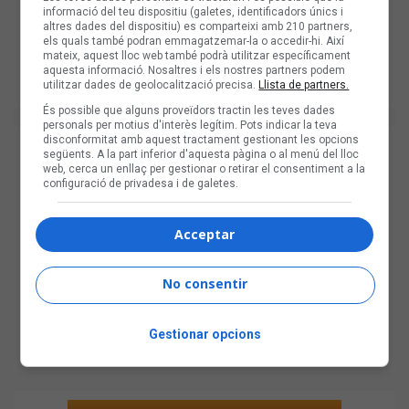
informació del teu dispositiu (galetes, identificadors únics i
altres dades del dispositiu) es comparteixi amb 210 partners,
els quals també podran emmagatzemar-la o accedir-hi. Així
mateix, aquest lloc web també podrà utilitzar específicament
aquesta informació. Nosaltres i els nostres partners podem
utilitzar dades de geolocalització precisa.
Llista de partners.
És possible que alguns proveïdors tractin les teves dades
personals per motius d'interès legítim. Pots indicar la teva
disconformitat amb aquest tractament gestionant les opcions
següents. A la part inferior d'aquesta pàgina o al menú del lloc
web, cerca un enllaç per gestionar o retirar el consentiment a la
configuració de privadesa i de galetes.
Acceptar
No consentir
Gestionar opcions