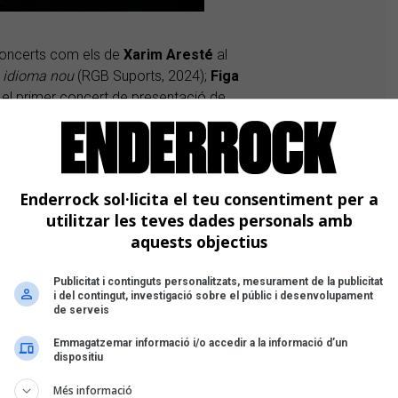
concerts com els de
Xarim
Aresté
al
 idioma nou
(RGB Suports, 2024);
Figa
 el primer concert de presentació de
y Records, 2024), i el concert de
del vigatà
Quimi
Portet
al Teatre
certs gratuïts a la plaça Independència,
l vallesà
Roger Padrós
.
Enderrock sol·licita el teu consentiment per a
utilitzar les teves dades personals amb
 l'estrena del nou disc d'
Els
Amics de
aquests objectius
Records, 2024), al Teatre Principal (20h
ira
Reviure
a l'Auditori de Girona (21h), i
Publicitat i continguts personalitzats, mesurament de la publicitat
 bo, lo millor
(Halley Records, 2024) a
i del contingut, investigació sobre el públic i desenvolupament
mb més música com la dels garrotxins
de serveis
lús
El Kanka
amb un recull dels seus
Emmagatzemar informació i/o accedir a la informació d’un
 21h), i el doble concert de
31 FAM
i
dispositiu
Més informació