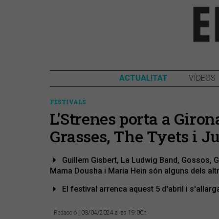
ACTUALITAT
VÍDEOS
FESTIVALS
L'Strenes porta a Giron
Grasses, The Tyets i Ju
Guillem Gisbert, La Ludwig Band, Gossos, G
Mama Dousha i Maria Hein són alguns dels alt
El festival arrenca aquest 5 d'abril i s'allarg
Redacció
| 03/04/2024 a les 19:00h