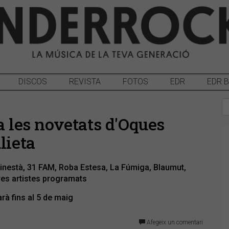
DISCOS
REVISTA
FOTOS
EDR
EDR 
a les novetats d'Oques
lieta
inestà, 31 FAM, Roba Estesa, La Fúmiga, Blaumut,
res artistes programats
arà fins al 5 de maig
Afegeix un comentari