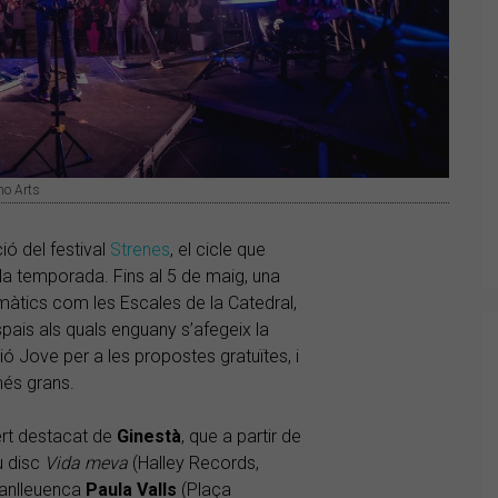
mo Arts
ió del festival
Strenes
, el cicle que
la temporada. Fins al 5 de maig, una
màtics com les Escales de la Catedral,
 espais als quals enguany s’afegeix la
ció Jove per a les propostes gratuïtes, i
més grans.
ert destacat de
Ginestà
, que a partir de
u disc
Vida meva
(Halley Records,
manlleuenca
Paula Valls
(Plaça