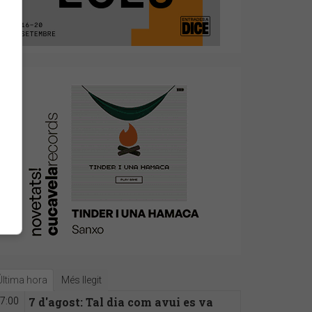
Última hora
Més llegit
7 d'agost: Tal dia com avui es va
7:00