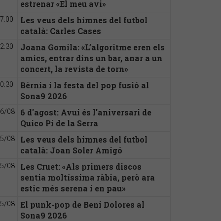
estrenar «El meu avi»
Les veus dels himnes del futbol
7:00
català: Carles Cases
Joana Gomila: «L’algoritme eren els
2:30
amics, entrar dins un bar, anar a un
concert, la revista de torn»
Bèrnia i la festa del pop fusió al
0:30
Sona9 2026
6 d'agost: Avui és l'aniversari de
6/08
Quico Pi de la Serra
Les veus dels himnes del futbol
5/08
català: Joan Soler Amigó
Les Cruet: «Als primers discos
5/08
sentia moltíssima ràbia, però ara
estic més serena i en pau»
El punk-pop de Beni Dolores al
5/08
Sona9 2026