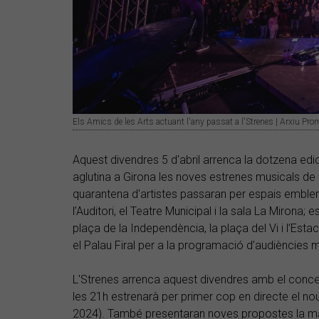
Els Amics de les Arts actuant l'any passat a l'Strenes | Arxiu Pro
Aquest divendres 5 d'abril arrenca la dotzena edic
aglutina a Girona les noves estrenes musicals de 
quarantena d'artistes passaran per espais emble
l’Auditori, el Teatre Municipal i la sala La Mirona;
plaça de la Independència, la plaça del Vi i l’Esta
el Palau Firal per a la programació d’audiències 
L'Strenes arrenca aquest divendres amb el conc
les 21h estrenarà per primer cop en directe el no
2024). També presentaran noves propostes la 