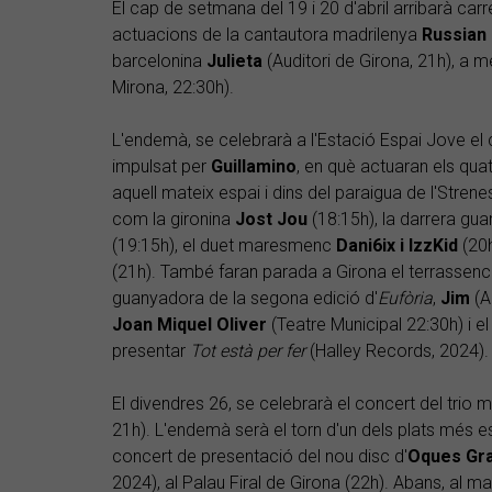
El cap de setmana del 19 i 20 d'abril arribarà car
actuacions de la cantautora madrilenya
Russian
barcelonina
Julieta
(Auditori de Girona, 21h), a 
Mirona, 22:30h).
L'endemà, se celebrarà a l'Estació Espai Jove e
impulsat per
Guillamino
, en què actuaran els qua
aquell mateix espai i dins del paraigua de l'Stre
com la gironina
Jost
Jou
(18:15h), la darrera gu
(19:15h), el duet maresmenc
Dani6ix i IzzKid
(20h
(21h). També faran parada a Girona el terrassen
guanyadora de la segona edició d'
Eufòria
,
Jim
(Au
Joan Miquel Oliver
(Teatre Municipal 22:30h) i el
presentar
Tot està per fer
(Halley Records, 2024).
El divendres 26, se celebrarà el concert del trio 
21h). L'endemà serà el torn d'un dels plats més es
concert de presentació del nou disc d'
Oques
Gr
2024), al Palau Firal de Girona (22h). Abans, al ma