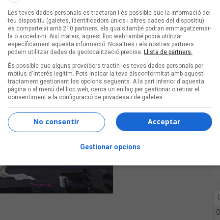
Les teves dades personals es tractaran i és possible que la informació del
teu dispositiu (galetes, identificadors únics i altres dades del dispositiu)
es comparteixi amb 210 partners, els quals també podran emmagatzemar-
la o accedir-hi. Així mateix, aquest lloc web també podrà utilitzar
específicament aquesta informació. Nosaltres i els nostres partners
podem utilitzar dades de geolocalització precisa.
Llista de partners.
És possible que alguns proveïdors tractin les teves dades personals per
motius d'interès legítim. Pots indicar la teva disconformitat amb aquest
tractament gestionant les opcions següents. A la part inferior d'aquesta
pàgina o al menú del lloc web, cerca un enllaç per gestionar o retirar el
consentiment a la configuració de privadesa i de galetes.
No consentir
Acceptar
Gestionar opcions
0