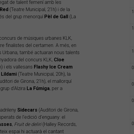
regat de talent femení amb les
Red
(Teatre Municipal, 21h) i de la
1
més del grup menorquí
Pèl de Gall
(La
1
l concurs de músiques urbanes KLK,
tre finalistes del certamen. A més, en
1
nes Urbana, també actuaran nous talents
anyadora del concurs KLK,
Cloe
) i els vallesans
Flashy Ice Cream
0
c
Lildami
(Teatre Municipal, 20h), la
ditori de Girona, 21h), el mallorquí
0
 grup d'Alzira
La Fúmiga
, per a
0
madrileny
Sidecars
(Auditori de Girona,
perats de l'edició d'enguany: el
0
asses
,
Fruit de deliri
(Halley Records,
teix espai hi actuarà el cantant