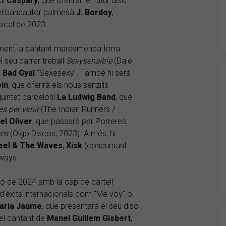
uí
Caspary
, que oferiran el futur disc
 el bandautor palmesà
J. Bordoy
,
ical de 2023.
ement la cantant maresmenca Irma
l seu darrer treball
Sexysensible
(Dale
a
Bad Gyal
"Sexesexy". També hi serà
in
, que oferirà els nous senzills
quintet barceloní
La Ludwig Band
, que
es per venir
(The Indian Runners /
el Oliver
, que passarà per Porreres
ces
(Oigo Discos, 2023). A més, hi
heel & The Waves
,
Xisk
(concursant
eways.
ició de 2024 amb la cap de cartell
 d'èxits internacionals com "Me voy" o
aria
Jaume
, que presentarà el seu disc
el cantant de
Manel
Guillem
Gisbert
,