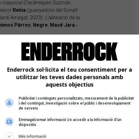
la masurca!
(Ceràmiques Guzmán,
anacor
Reïna
(guanyadors del Sona9
Jardí Amagat, 2023). L'alineació de la
nimos
Pàrrec
,
Negre
,
Masé
Jara
i
o i Miquel Serra al Mobofest 2023
Enderrock sol·licita el teu consentiment per a
utilitzar les teves dades personals amb
 balear
aquests objectius
lieta Venegas
,
Mushka
Publicitat i continguts personalitzats, mesurament de la publicitat
i del contingut, investigació sobre el públic i desenvolupament
de serveis
Emmagatzemar informació i/o accedir a la informació d’un
dispositiu
Més informació