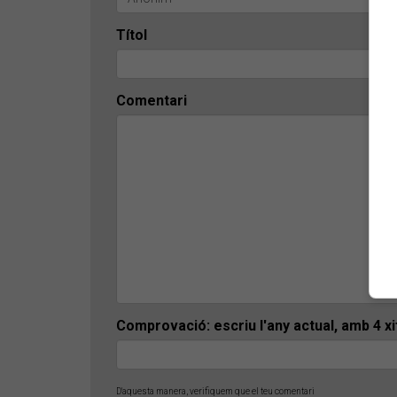
Títol
Comentari
Comprovació: escriu l'any actual, amb 4 x
D'aquesta manera, verifiquem que el teu comentari