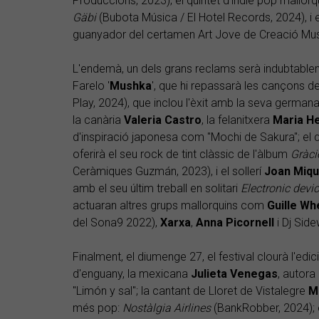
Produccions, 2023); el quintet d'indie pop mallorq
Gäbi
(Bubota Música / El Hotel Records, 2024), i
guanyador del certamen Art Jove de Creació Mus
L'endemà, un dels grans reclams serà indubtabl
Farelo '
Mushka
', que hi repassarà les cançons de
Play, 2024), que inclou l'èxit amb la seva german
la canària
Valeria
Castro
, la felanitxera
Maria
He
d'inspiració japonesa com "Mochi de Sakura"; el 
oferirà el seu rock de tint clàssic de l'àlbum
Gràci
Ceràmiques Guzmán, 2023), i el sollerí
Joan Miqu
amb el seu últim treball en solitari
Electronic devi
actuaran altres grups mallorquins com
Guille W
del Sona9 2022),
Xarxa
,
Anna
Picornell
i Dj Sid
Finalment, el diumenge 27, el festival clourà l'ed
d'enguany, la mexicana
Julieta
Venegas
, autora
"Limón y sal"; la cantant de Lloret de Vistalegre
M
més pop:
Nostàlgia Airlines
(BankRobber, 2024); 