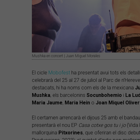
Mushka en concert | Juan Miguel Morales
El cicle
Mobofest
ha presentat avui tots els detal
celebrarà del 25 al 27 de juliol al Parc de n’Hereve
destacats, hi ha noms com els de la mexicana
Ju
Mushka
, els barcelonins
Socunbohemio
i
La
Lu
Maria
Jaume
,
Maria
Hein
o
Joan
Miquel Oliver
El certamen arrencarà el dijous 25 amb el banda
presentarà el nou EP
Casa cotxe gos tu i jo
(Vida
mallorquina
Pitxorines
, que oferiran el disc debu