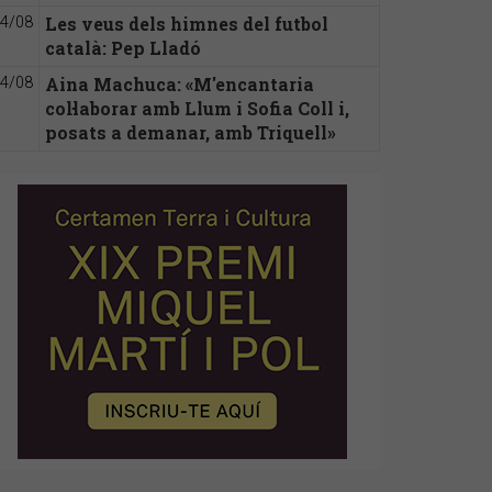
Les veus dels himnes del futbol
4/08
català: Pep Lladó
Aina Machuca: «M'encantaria
4/08
col·laborar amb Llum i Sofia Coll i,
posats a demanar, amb Triquell»