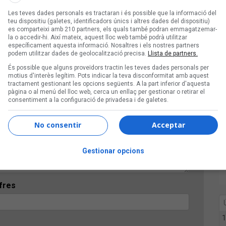
Les teves dades personals es tractaran i és possible que la informació del
teu dispositiu (galetes, identificadors únics i altres dades del dispositiu)
es comparteixi amb 210 partners, els quals també podran emmagatzemar-
la o accedir-hi. Així mateix, aquest lloc web també podrà utilitzar
específicament aquesta informació. Nosaltres i els nostres partners
podem utilitzar dades de geolocalització precisa.
Llista de partners.
És possible que alguns proveïdors tractin les teves dades personals per
motius d'interès legítim. Pots indicar la teva disconformitat amb aquest
tractament gestionant les opcions següents. A la part inferior d'aquesta
pàgina o al menú del lloc web, cerca un enllaç per gestionar o retirar el
consentiment a la configuració de privadesa i de galetes.
No consentir
Acceptar
Gestionar opcions
ifres
1