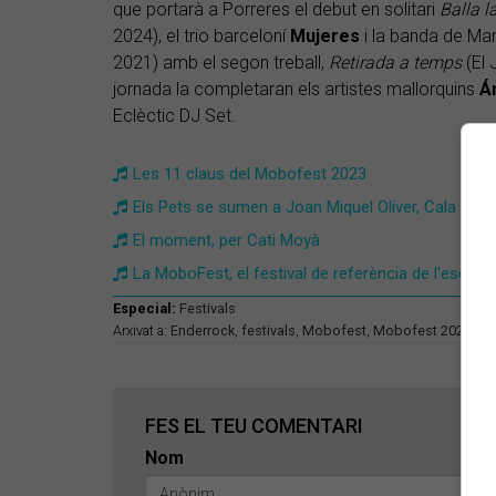
que portarà a Porreres el debut en solitari
Balla 
2024), el trio barceloní
Mujeres
i la banda de M
2021) amb el segon treball,
Retirada a temps
(El 
jornada la completaran els artistes mallorquins
Á
Eclèctic DJ Set.
Les 11 claus del Mobofest 2023
Els Pets se sumen a Joan Miquel Oliver, Cala Vent
El moment, per Cati Moyà
La MoboFest, el festival de referència de l'escena
Especial:
Festivals
Arxivat a:
Enderrock
,
festivals
,
Mobofest
,
Mobofest 2024
,
Ju
FES EL TEU COMENTARI
Nom