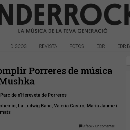
DISCOS
REVISTA
FOTOS
EDR
EDR 
omplir Porreres de música
i Mushka
al Parc de n’Hereveta de Porreres
bohemio, La Ludwig Band, Valeria Castro, Maria Jaume i
amats
Afegeix un comentari