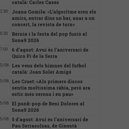
català: Carles Cases
Joana Gomila: «L’algoritme eren els
2:30
amics, entrar dins un bar, anar a un
concert, la revista de torn»
Bèrnia i la festa del pop fusió al
0:30
Sona9 2026
6 d'agost: Avui és l'aniversari de
7:00
Quico Pi de la Serra
Les veus dels himnes del futbol
5/08
català: Joan Soler Amigó
Les Cruet: «Als primers discos
5/08
sentia moltíssima ràbia, però ara
estic més serena i en pau»
El punk-pop de Beni Dolores al
5/08
Sona9 2026
5 d'agost: Avui és l'aniversari de
5/08
Pau Serrasolsas, de Ginestà