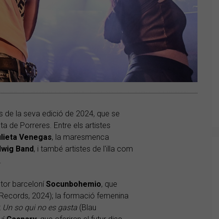
ls de la seva edició de 2024, que se
ta de Porreres. Entre els artistes
lieta
Venegas
, la maresmenca
dwig
Band
, i també artistes de l'illa com
.
utor barceloní
Socunbohemio
, que
 Records, 2024); la formació femenina
t
Un so qui no es gasta
(Blau