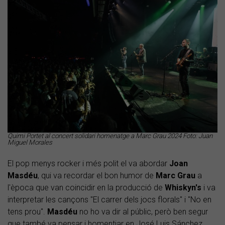
Quimi Portet al concert solidari homenatge a Marc Grau 2024 Foto: Juan
Miguel Morales
El pop menys rocker i més polit el va abordar
Joan
Masdéu
, qui va recordar el bon humor de
Marc Grau
a
l'època que van coincidir en la producció de
Whiskyn's
i va
interpretar les cançons "El carrer dels jocs florals" i "No en
tens prou".
Masdéu
no ho va dir al públic, però ben segur
que també va pensar i homentjar en José Luis Sánchez