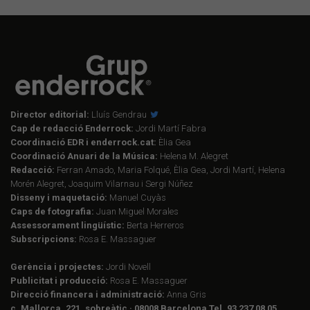
Director editorial:
Lluís Gendrau
Cap de redacció Enderrock:
Jordi Martí Fabra
Coordinació EDR i enderrock.cat:
Èlia Gea
Coordinació Anuari de la Música:
Helena M. Alegret
Redacció:
Ferran Amado, Maria Folqué, Èlia Gea, Jordi Martí, Helena
Morén Alegret, Joaquim Vilarnau i Sergi Núñez
Disseny i maquetació:
Manuel Cuyàs
Caps de fotografia:
Juan Miguel Morales
Assessorament lingüístic:
Berta Herreros
Subscripcions:
Rosa E. Massaguer
Gerència i projectes:
Jordi Novell
Publicitat i producció:
Rosa E. Massaguer
Direcció financera i administració:
Anna Gris
c. Mallorca, 221, sobreàtic · 08008 Barcelona Tel. 93 237 08 05