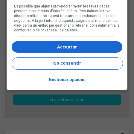
És possible que alguns proveïdors tractin les teves dades
personals per motius d'interès legítim. Pots indicar la teva
disconformitat amb aquest tractament gestionant les opcions
següents. A la part inferior d'aquesta pàgina o al menú del lloc
web, cerca un enllaç per gestionar o retirar el consentiment a la
configuració de privadesa i de galetes.
Acceptar
Comprovació: escriu l'any actual, amb 4 xifres
No consentir
Gestionar opcions
D'aquesta manera, verifiquem que el teu comentari
no l'envia un robot publicitari.