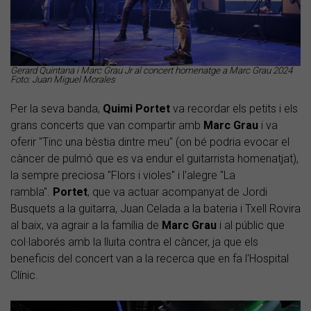
Gerard Quintana i Marc Grau Jr al concert homenatge a Marc Grau 2024
Foto: Juan Miguel Morales
Per la seva banda,
Quimi Portet
va recordar els petits i els
grans concerts que van compartir amb
Marc Grau
i va
oferir "Tinc una bèstia dintre meu" (on bé podria evocar el
càncer de pulmó que es va endur el guitarrista homenatjat),
la sempre preciosa "Flors i violes" i l'alegre "La
rambla".
Portet
, que va actuar acompanyat de Jordi
Busquets a la guitarra, Juan Celada a la bateria i Txell Rovira
al baix, va agrair a la família de
Marc Grau
i al públic que
col·laborés amb la lluita contra el càncer, ja que els
beneficis del concert van a la recerca que en fa l'Hospital
Clínic.