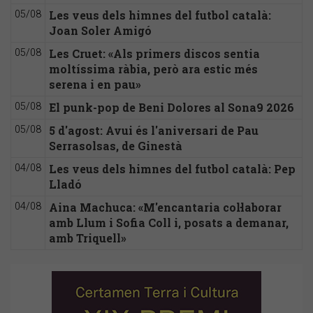
Les veus dels himnes del futbol català:
05/08
Joan Soler Amigó
Les Cruet: «Als primers discos sentia
05/08
moltíssima ràbia, però ara estic més
serena i en pau»
El punk-pop de Beni Dolores al Sona9 2026
05/08
5 d'agost: Avui és l'aniversari de Pau
05/08
Serrasolsas, de Ginestà
Les veus dels himnes del futbol català: Pep
04/08
Lladó
Aina Machuca: «M'encantaria col·laborar
04/08
amb Llum i Sofia Coll i, posats a demanar,
amb Triquell»