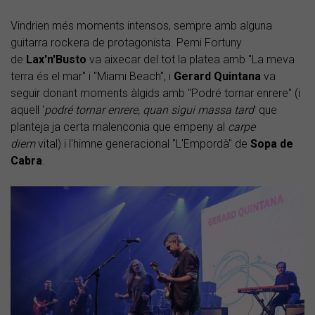
Vindrien més moments intensos, sempre amb alguna
guitarra rockera de protagonista. Pemi Fortuny
de
Lax'n'Busto
va aixecar del tot la platea amb "La meva
terra és el mar" i "Miami Beach", i
Gerard Quintana
va
seguir donant moments àlgids amb "Podré tornar enrere" (i
aquell '
podré tornar enrere, quan sigui massa tard
' que
planteja ja certa malenconia que empeny al
carpe
diem
vital) i l'himne generacional "L'Empordà" de
Sopa de
Cabra
.