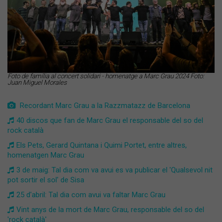
Foto de família al concert solidari - homenatge a Marc Grau 2024 Foto:
Juan Miguel Morales
Recordant Marc Grau a la Razzmatazz de Barcelona
40 discos que fan de Marc Grau el responsable del so del
rock català
Els Pets, Gerard Quintana i Quimi Portet, entre altres,
homenatgen Marc Grau
3 de maig: Tal dia com va avui es va publicar el 'Qualsevol nit
pot sortir el sol' de Sisa
25 d'abril: Tal dia com avui va faltar Marc Grau
Vint anys de la mort de Marc Grau, responsable del so del
'rock català'