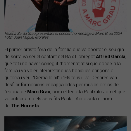
Helena Sardà Grau presentant el concert homenatge a Marc Grau 2024
Foto: Juan Miguel Morales
El primer artista fora de la família que va aportar el seu gra
de sorra va ser el cantant del Baix Llobregat
Alfred
García
,
que tot i no haver conegut l'homenatjat sí que coneixia la
família i va voler interpretar dues boniques cançons a
guitarra i veu: "Crema la nit" i "Els teus ulls". Després van
desfilar formacions encapçalades per músics amics de
l'època de
Marc Grau
, com el teclista Pantxulo Jornet que
va actuar amb els seus fills Paula i Adrià sota el nom
de
The Hornets
.