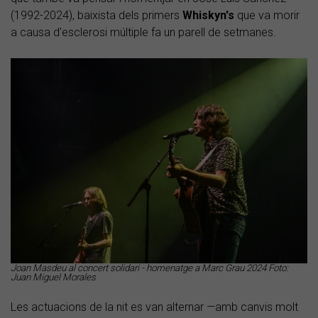
(1992-2024), baixista dels primers
Whiskyn's
que va morir
a causa d'esclerosi múltiple fa un parell de setmanes.
Joan Masdeu al concert solidari - homenatge a Marc Grau 2024 Foto:
Juan Miguel Morales
Les actuacions de la nit es van alternar —amb canvis molt