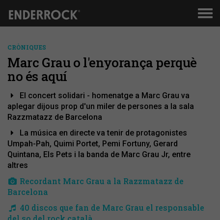
Men
de
nav
CRÒNIQUES
Marc Grau o l'enyorança perquè
no és aquí
El concert solidari - homenatge a Marc Grau va
aplegar dijous prop d'un miler de persones a la sala
Razzmatazz de Barcelona
La música en directe va tenir de protagonistes
Umpah-Pah, Quimi Portet, Pemi Fortuny, Gerard
Quintana, Els Pets i la banda de Marc Grau Jr, entre
altres
Recordant Marc Grau a la Razzmatazz de
Barcelona
40 discos que fan de Marc Grau el responsable
del so del rock català