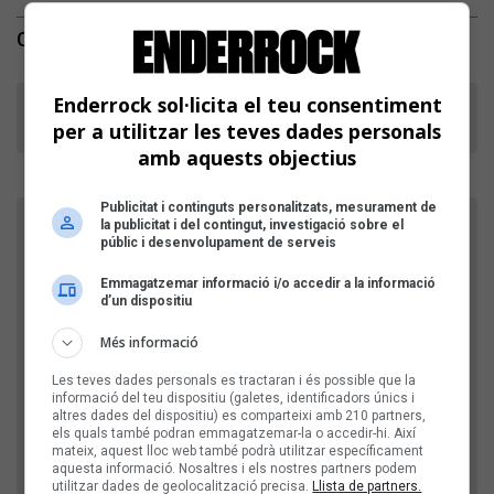
COMENTARIS
Un atre any toqueu el finde per la gent de poble, saps
Enderrock sol·licita el teu consentiment
lu que vuiiii dir?
per a utilitzar les teves dades personals
amb aquests objectius
Publicitat i continguts personalitzats, mesurament de
la publicitat i del contingut, investigació sobre el
FES EL TEU COMENTARI
públic i desenvolupament de serveis
Nom
Emmagatzemar informació i/o accedir a la informació
d’un dispositiu
Més informació
Títol
Les teves dades personals es tractaran i és possible que la
informació del teu dispositiu (galetes, identificadors únics i
altres dades del dispositiu) es comparteixi amb 210 partners,
Comentari
els quals també podran emmagatzemar-la o accedir-hi. Així
mateix, aquest lloc web també podrà utilitzar específicament
aquesta informació. Nosaltres i els nostres partners podem
utilitzar dades de geolocalització precisa.
Llista de partners.