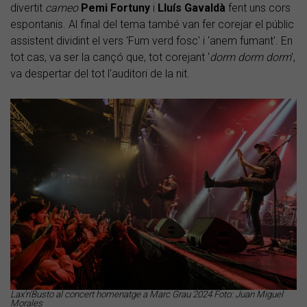
divertit
cameo
Pemi Fortuny
i
Lluís Gavaldà
fent uns cors
espontanis. Al final del tema també van fer corejar el públic
assistent dividint el vers 'Fum verd fosc' i 'anem fumant'. En
tot cas, va ser la cançó que, tot corejant '
dorm dorm dorm
',
va despertar del tot l'auditori de la nit.
Lax'n'Busto al concert homenatge a Marc Grau 2024 Foto: Juan Miguel
Morales