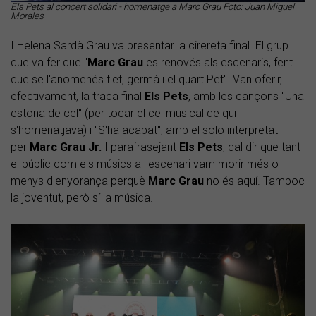
Els Pets al concert solidari - homenatge a Marc Grau Foto: Juan Miguel
Morales
I Helena Sardà Grau va presentar la cirereta final. El grup
que va fer que "
Marc Grau
es renovés als escenaris, fent
que se l'anomenés tiet, germà i el quart Pet". Van oferir,
efectivament, la traca final
Els Pets
, amb les cançons "Una
estona de cel" (per tocar el cel musical de qui
s'homenatjava) i "S'ha acabat", amb el solo interpretat
per
Marc Grau Jr.
I parafrasejant
Els Pets
, cal dir que tant
el públic com els músics a l'escenari vam morir més o
menys d'enyorança perquè
Marc Grau
no és aquí. Tampoc
la joventut, però sí la música.