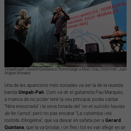
Umpah-pah i Gerard Quintana a l'homenatge a Marc Grau 2024 Foto: Juan
Miguel Morales
Una de les aparicions més sonades va ser la de la reunida
banda
Umpah-Pah
. Com va dir el guitarrista Pau Marquès,
a manca de no poder tenir la veu principal, podia cantar
"Nina ensucrada" i la seva tonada del '
no et suïcidis hauràs
de fer l'amor
', però no pas encarar "La catximba i els
rostolls d'Angelina", que va deixar en safata per a
Gerard
Quintana
, que la va brodar, i on fins i tot es van afegir en un