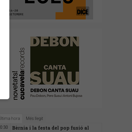
Última hora
Més llegit
Bèrnia i la festa del pop fusió al
0:30