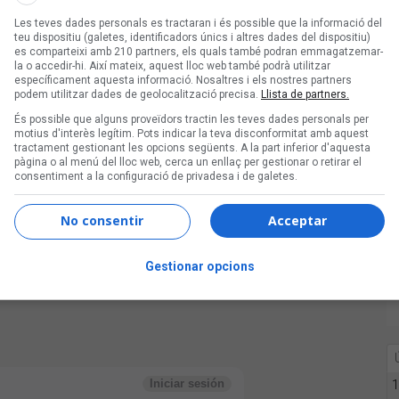
Les teves dades personals es tractaran i és possible que la informació del
teu dispositiu (galetes, identificadors únics i altres dades del dispositiu)
es comparteixi amb 210 partners, els quals també podran emmagatzemar-
la o accedir-hi. Així mateix, aquest lloc web també podrà utilitzar
específicament aquesta informació. Nosaltres i els nostres partners
d'autor
podem utilitzar dades de geolocalització precisa.
Llista de partners.
És possible que alguns proveïdors tractin les teves dades personals per
motius d'interès legítim. Pots indicar la teva disconformitat amb aquest
tractament gestionant les opcions següents. A la part inferior d'aquesta
pàgina o al menú del lloc web, cerca un enllaç per gestionar o retirar el
consentiment a la configuració de privadesa i de galetes.
No consentir
Acceptar
Gestionar opcions
1