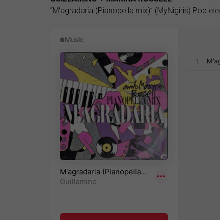
“M'agradaria (Pianopella mix)” (MyNigiris) Pop ele