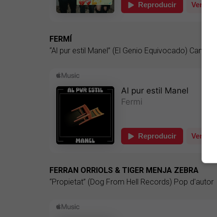
FERMÍ
“Al pur estil Manel” (El Genio Equivocado) Cançó 
FERRAN ORRIOLS & TIGER MENJA ZEBRA
“Propietat” (Dog From Hell Records) Pop d'autor