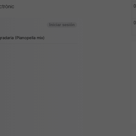
ctrònic
0
0