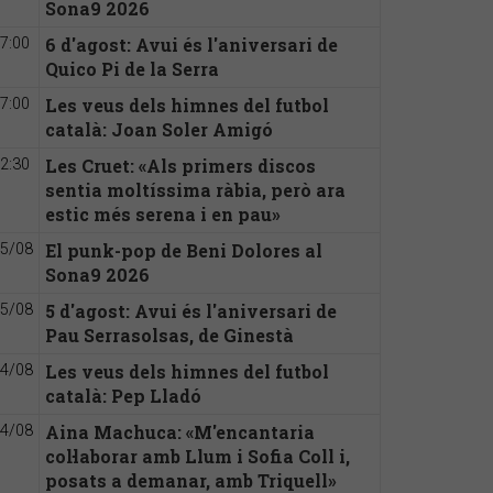
Sona9 2026
6 d'agost: Avui és l'aniversari de
7:00
Quico Pi de la Serra
Les veus dels himnes del futbol
7:00
català: Joan Soler Amigó
Les Cruet: «Als primers discos
2:30
sentia moltíssima ràbia, però ara
estic més serena i en pau»
El punk-pop de Beni Dolores al
5/08
Sona9 2026
5 d'agost: Avui és l'aniversari de
5/08
Pau Serrasolsas, de Ginestà
Les veus dels himnes del futbol
4/08
català: Pep Lladó
Aina Machuca: «M'encantaria
4/08
col·laborar amb Llum i Sofia Coll i,
posats a demanar, amb Triquell»