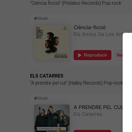
“Ciència ficció” (Pistatxo Records) Pop-rock
ELS CATARRES
“A prendre pel cul” (Halley Records) Pop-rock-ru