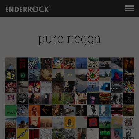
Men
de
nav
pure negga