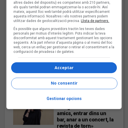
valencians
altres dades del dispositiu) es comparteixi amb 210 partners,
els quals també podran emmagatzemar-la o accedir-hi. Així
mateix, aquest lloc web també podrà utilitzar específicament
aquesta informació. Nosaltres i els nostres partners podem
utilitzar dades de geolocalització precisa.
Llista de partners.
Tot a punt per la Plaça
del Folk 2026
És possible que alguns proveïdors tractin les teves dades
personals per motius d'interès legítim. Pots indicar la teva
disconformitat amb aquest tractament gestionant les opcions
següents. A la part inferior d'aquesta pàgina o al menú del lloc
web, cerca un enllaç per gestionar o retirar el consentiment a la
configuració de privadesa i de galetes.
Les veus dels himnes del
Acceptar
futbol català: Carles
Cases
No consentir
Gestionar opcions
Joana Gomila:
«L’algoritme eren els
amics, entrar dins un
bar, anar a un concert, la
revista de torn»