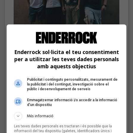
Mark Boske | Arxiu Casa de la Música de Lleida
Mark Boske: «No m’agrada
etiquetar-me de cantautor»
Enderrock sol·licita el teu consentiment
per a utilitzar les teves dades personals
Parlem amb el músic de Tremp del seu projecte musical
amb aquests objectius
Les veus dels himnes del
Publicitat i continguts personalitzats, mesurament de
futbol català: Miquel
la publicitat i del contingut, investigació sobre el
Abras, Mazoni, Sanjosex
públic i desenvolupament de serveis
i The Gruixut’s
Emmagatzemar informació i/o accedir a la informació
d’un dispositiu
Més informació
El Sona9 d'estiu d'iCat
descobreix els
Les teves dades personals es tractaran i és possible que la
concursants balears i
informació del teu dispositiu (galetes, identificadors únics i