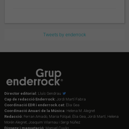
Tweets by enderrock
Director editorial:
Lluís Gendrau
Cap de redacció Enderrock:
Jordi Martí Fabra
Coordinació EDR i enderrock.cat:
Èlia Gea
Coordinació Anuari de la Música:
Helena M. Alegret
Redacció:
Ferran Amado, Maria Folqué, Èlia Gea, Jordi Martí, Helena
Morén Alegret, Joaquim Vilarnau i Sergi Núñez
Disseny i maquetació:
Manuel Cuyàs