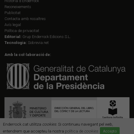
Història d'Enderrock
Reconeixements
Publicitat
Contacta amb nosaltres
Avís legal
Política de privacitat
Editorial:
Grup Enderrock Edicions S.L.
Tecnologia:
Sobrevia.net
Amb la col·laboració de:
Enderrock.cat utilitza
cookies
. Si continueu navegant pel web,
entendrem que accepteu la nostra
política de
cookies
.
Accepto