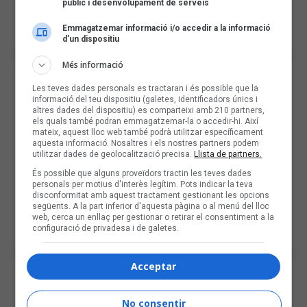
públic i desenvolupament de serveis
Emmagatzemar informació i/o accedir a la informació
d’un dispositiu
Més informació
Les teves dades personals es tractaran i és possible que la
informació del teu dispositiu (galetes, identificadors únics i
altres dades del dispositiu) es comparteixi amb 210 partners,
els quals també podran emmagatzemar-la o accedir-hi. Així
mateix, aquest lloc web també podrà utilitzar específicament
aquesta informació. Nosaltres i els nostres partners podem
utilitzar dades de geolocalització precisa.
Llista de partners.
És possible que alguns proveïdors tractin les teves dades
personals per motius d'interès legítim. Pots indicar la teva
disconformitat amb aquest tractament gestionant les opcions
següents. A la part inferior d'aquesta pàgina o al menú del lloc
web, cerca un enllaç per gestionar o retirar el consentiment a la
configuració de privadesa i de galetes.
Acceptar
No consentir