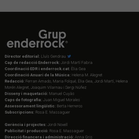
Director editorial:
Lluís Gendrau
Cap de redacció Enderrock:
Jordi Martí Fabra
Coordinació EDR i enderrock.cat:
Èlia Gea
Coordinació Anuari de la Música:
Helena M. Alegret
Redacció:
Ferran Amado, Maria Folqué, Èlia Gea, Jordi Martí, Helena
Morén Alegret, Joaquim Vilarnau i Sergi Núñez
Disseny i maquetació:
Manuel Cuyàs
Caps de fotografia:
Juan Miguel Morales
Assessorament lingüístic:
Berta Herreros
Subscripcions:
Rosa E. Massaguer
Gerència i projectes:
Jordi Novell
Publicitat i producció:
Rosa E. Massaguer
Direcció financera i administració:
Anna Gris