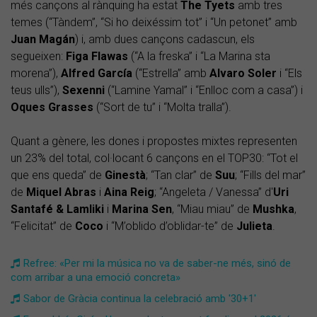
més cançons al rànquing ha estat
The Tyets
amb tres
temes (“Tàndem”, “Si ho deixéssim tot” i “Un petonet” amb
Juan Magán
) i, amb dues cançons cadascun, els
segueixen:
Figa Flawas
(“A la freska” i “La Marina sta
morena”),
Alfred
García
(“Estrella” amb
Alvaro Soler
i “Els
teus ulls”),
Sexenni
(“Lamine Yamal” i “Enlloc com a casa”) i
Oques Grasses
(“Sort de tu” i “Molta tralla”).
Quant a gènere, les dones i propostes mixtes representen
un 23% del total, col·locant 6 cançons en el TOP30: “Tot el
que ens queda” de
Ginestà
; “Tan clar” de
Suu
; “Fills del mar”
de
Miquel
Abras
i
Aina
Reig
; “Angeleta / Vanessa” d'
Uri
Santafé
&
Lamliki
i
Marina Sen
, “Miau miau” de
Mushka
,
“Felicitat” de
Coco
i “M’oblido d’oblidar-te” de
Julieta
.
Refree: «Per mi la música no va de saber-ne més, sinó de
com arribar a una emoció concreta»
Sabor de Gràcia continua la celebració amb '30+1'