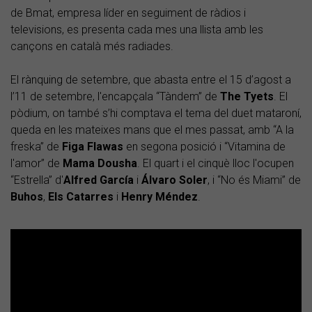
de Bmat, empresa líder en seguiment de ràdios i
televisions, es presenta cada mes una llista amb les
cançons en català més radiades.
El rànquing de setembre, que abasta entre el 15 d’agost a
l’11 de setembre, l'encapçala “Tàndem” de
The Tyets
. El
pòdium, on també s’hi comptava el tema del duet mataroní,
queda en les mateixes mans que el mes passat, amb “A la
freska” de
Figa Flawas
en segona posició i “Vitamina de
l'amor” de
Mama Dousha
. El quart i el cinquè lloc l'ocupen
“Estrella” d'
Alfred García
i
Álvaro Soler
, i “No és Miami” de
Buhos
,
Els Catarres
i
Henry Méndez
.