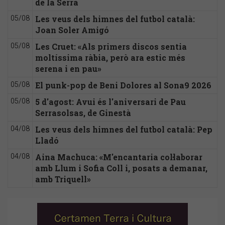
de la Serra
Les veus dels himnes del futbol català:
05/08
Joan Soler Amigó
Les Cruet: «Als primers discos sentia
05/08
moltíssima ràbia, però ara estic més
serena i en pau»
El punk-pop de Beni Dolores al Sona9 2026
05/08
5 d'agost: Avui és l'aniversari de Pau
05/08
Serrasolsas, de Ginestà
Les veus dels himnes del futbol català: Pep
04/08
Lladó
Aina Machuca: «M'encantaria col·laborar
04/08
amb Llum i Sofia Coll i, posats a demanar,
amb Triquell»