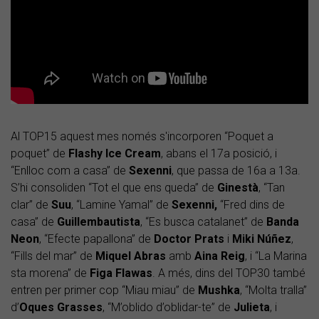
Al TOP15 aquest mes només s'incorporen “Poquet a
poquet” de
Flashy Ice Cream
, abans el 17a posició, i
“Enlloc com a casa” de
Sexenni
, que passa de 16a a 13a.
S’hi consoliden “Tot el que ens queda” de
Ginestà
, “Tan
clar” de
Suu
, “Lamine Yamal” de
Sexenni,
“Fred dins de
casa” de
Guillembautista
, “Es busca catalanet” de
Banda
Neon
, “Efecte papallona” de
Doctor Prats
i
Miki Núñez
,
“Fills del mar” de
Miquel Abras
amb
Aina Reig
, i “La Marina
sta morena” de
Figa Flawas
. A més, dins del TOP30 també
entren per primer cop “Miau miau” de
Mushka
, “Molta tralla”
d’
Oques Grasses
, “M’oblido d’oblidar-te” de
Julieta
, i