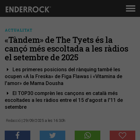
Men
de
nav
ACTUALITAT
​«Tàndem» de The Tyets és la
cançó més escoltada a les ràdios
el setembre de 2025
Les primeres posicions del rànquing també les
ocupen «A la Freska» de Figa Flawas i «Vitamina de
l'amor» de Mama Dousha
El TOP30 comprèn les cançons en català més
escoltades a les ràdios entre el 15 d’agost a l'11 de
setembre
Redacció
| 29/09/2025 a les 16:30h