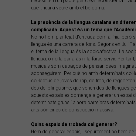
necessitem un pacte per crear ecosistema. I aque
que tingui a veure amb el bé comú.
La presència de la llengua catalana en diferent
complicada. Aquest és un tema que l’Acadèmi
No ho hem plantejat d'entrada com a línia, però s
llengua és una carrera de fons. Segons en Juli P
el tema de la llengua és la socioafectiva. La soci
llengua, o no la parlaràs ni la faràs servir. Per tan
musicals som capaços de pensar idees imaginati
aconseguirem. Per què no amb determinats col·l
col·lectius de joves de rap, de trap, de reggae
des del bilingüisme, que venen des de llengües 
aquests espais es comença a generar un espai de
determinats grups i alhora barrejaràs determinats
arts són eines de construcció massiva.
Quins espais de trobada cal generar?
Hem de generar espais, i segurament ho hem de fe