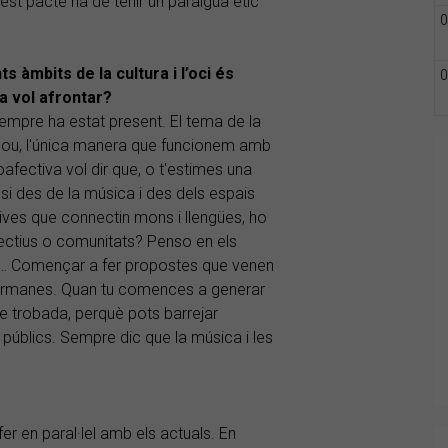
st pacte ha de tenir un paraigua ètic
0
s àmbits de la cultura i l’oci és
0
a vol afrontar?
empre ha estat present. El tema de la
alou, l'única manera que funcionem amb
oafectiva vol dir que, o t'estimes una
t, si des de la música i des dels espais
ves que connectin mons i llengües, ho
ectius o comunitats? Penso en els
ton… Començar a fer propostes que venen
germanes. Quan tu comences a generar
 trobada, perquè pots barrejar
 públics. Sempre dic que la música i les
r en paral·lel amb els actuals. En