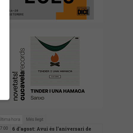
Última hora
Més llegit
6 d'agost: Avui és l'aniversari de
7:00