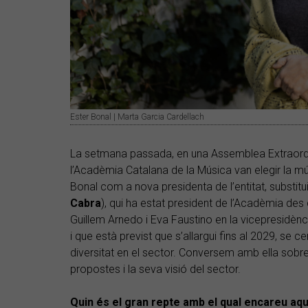
Ester Bonal | Marta Garcia Cardellach
La setmana passada, en una Assemblea Extraordi
l’Acadèmia Catalana de la Música van elegir la mú
Bonal com a nova presidenta de l’entitat, substitui
Cabra
), qui ha estat president de l’Acadèmia d
Guillem Arnedo i Eva Faustino en la vicepresidèn
i que està previst que s’allargui fins al 2029, se cen
diversitat en el sector. Conversem amb ella sobre
propostes i la seva visió del sector.
Quin és el gran repte amb el qual encareu a