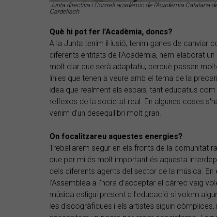
Junta directiva i Consell acadèmic de l'Acadèmia Catalana d
Cardellach
Què hi pot fer l’Acadèmia, doncs?
A la Junta tenim il·lusió, tenim ganes de canviar
diferents entitats de l'Acadèmia, hem elaborat un
molt clar que serà adaptatiu, perquè passen molt
línies que tenen a veure amb el tema de la precar
idea que realment els espais, tant educatius com d
reflexos de la societat real. En algunes coses s
venim d'un desequilibri molt gran.
On focalitzareu aquestes energies?
Treballarem segur en els fronts de la comunitat rac
que per mi és molt important és aquesta interde
dels diferents agents del sector de la música. En 
l’Assemblea a l’hora d’acceptar el càrrec vaig vo
música estigui present a l'educació si volem algu
les discogràfiques i els artistes siguin còmplice