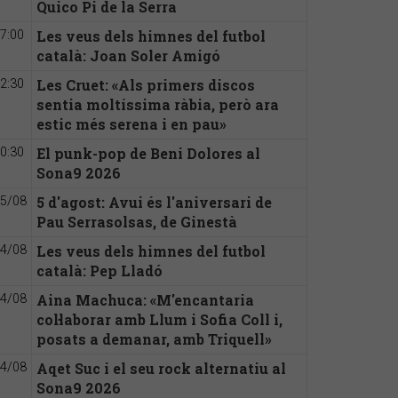
Quico Pi de la Serra
Les veus dels himnes del futbol
7:00
català: Joan Soler Amigó
Les Cruet: «Als primers discos
2:30
sentia moltíssima ràbia, però ara
estic més serena i en pau»
El punk-pop de Beni Dolores al
0:30
Sona9 2026
5 d'agost: Avui és l'aniversari de
5/08
Pau Serrasolsas, de Ginestà
Les veus dels himnes del futbol
4/08
català: Pep Lladó
Aina Machuca: «M'encantaria
4/08
col·laborar amb Llum i Sofia Coll i,
posats a demanar, amb Triquell»
Aqet Suc i el seu rock alternatiu al
4/08
Sona9 2026