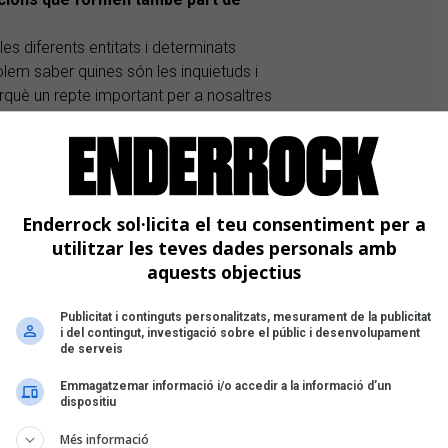
es diferents entitats i determinats
olem saber quines són les inquietuds i
rquè un repte important per a nosaltres
tat com un espai de construcció comuna.
ballem els nostres deures i les nostres
e manera conjunta.
concerts que mai i concerts que
Enderrock sol·licita el teu consentiment per a
 músics denuncien una precarietat
utilitzar les teves dades personals amb
-ho?
aquests objectius
adèmia que que fa anys que es barallen
mes reduïda. És una batalla política que
Publicitat i continguts personalitzats, mesurament de la publicitat
irar moltíssim. Té a veure amb la
i del contingut, investigació sobre el públic i desenvolupament
de serveis
 ecosistema laboral hem de construir si
e hi ha el desig; hem de buscar
Emmagatzemar informació i/o accedir a la informació d’un
dispositiu
 de moment encara estem en fase desig.
compartir, a guanyar una mica menys?
Més informació