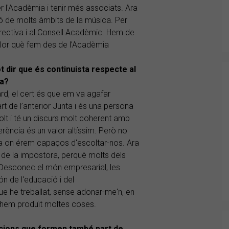
r l'Acadèmia i tenir més associats. Ara
ió de molts àmbits de la música. Per
Directiva i al Consell Acadèmic. Hem de
lor què fem des de l’Acadèmia
 dir que és continuista respecte al
na?
rd, el cert és que em va agafar
rt de l’anterior Junta i és una persona
lt i té un discurs molt coherent amb
erència és un valor altíssim. Però no
unta on érem capaços d'escoltar-nos. Ara
 de la impostora, perquè molts dels
 Desconec el món empresarial, les
n de l'educació i del
ue he treballat, sense adonar-me'n, en
 hem produït moltes coses.
cions que formen també part de