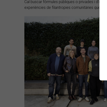
Cal buscar fórmules públiques o privades i d'impli
experiències de filantropies comunitàries que fu