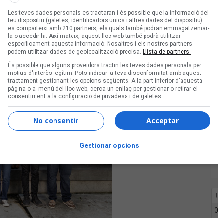
cació de la comunitat. Hi ha projectes i
Les teves dades personals es tractaran i és possible que la informació del
gen de la idea del mecenes.
teu dispositiu (galetes, identificadors únics i altres dades del dispositiu)
es comparteixi amb 210 partners, els quals també podran emmagatzemar-
la o accedir-hi. Així mateix, aquest lloc web també podrà utilitzar
específicament aquesta informació. Nosaltres i els nostres partners
podem utilitzar dades de geolocalització precisa.
Llista de partners.
És possible que alguns proveïdors tractin les teves dades personals per
motius d'interès legítim. Pots indicar la teva disconformitat amb aquest
tractament gestionant les opcions següents. A la part inferior d'aquesta
pàgina o al menú del lloc web, cerca un enllaç per gestionar o retirar el
consentiment a la configuració de privadesa i de galetes.
No consentir
Acceptar
Gestionar opcions
0