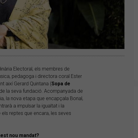
nària Electoral, els membres de
sica, pedagoga i directora coral Ester
nt així Gerard Quintana (
Sopa de
es de la seva fundació. Acompanyada de
cia, la nova etapa que encapçala Bonal,
trarà a impulsar la igualtat i la
 els reptes que encara, les seves
quest nou mandat?