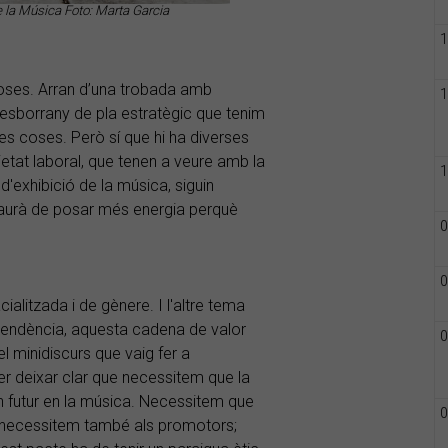
e la Música Foto: Marta Garcia
1
 coses. Arran d’una trobada amb
1
 esborrany de pla estratègic que tenim
es coses. Però sí que hi ha diverses
ietat laboral, que tenen a veure amb la
1
'exhibició de la música, siguin
'haurà de posar més energia perquè
0
0
ialitzada i de gènere. I l'altre tema
pendència, aquesta cadena de valor
0
el minidiscurs que vaig fer a
ler deixar clar que necessitem que la
n futur en la música. Necessitem que
0
s, necessitem també als promotors;