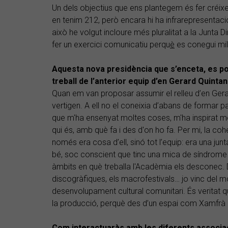
Un dels objectius que ens plantegem és fer créixe
en tenim 212, però encara hi ha infrarepresentac
això he volgut incloure més pluralitat a la Junta 
fer un exercici comunicatiu perqu
è
es conegui mil
Aquesta nova presidència que s’enceta, es pot
treball de l’anterior equip d’en Gerard Quinta
Quan em van proposar assumir el relleu d’en Gera
vertigen. A ell no el coneixia d’abans de formar pa
que m'ha ensenyat moltes coses, m'ha inspirat mo
qui és, amb què fa i des d'on ho fa. Per mi, la coh
només era cosa d’ell, sinó tot l’equip: era una j
bé, soc conscient que tinc una mica de síndrome
àmbits en què treballa l'Acadèmia els desconec.
discogràfiques, els macrofestivals… jo vinc del mó
desenvolupament cultural comunitari. És veritat q
la producció, perquè des d’un espai com Xamfrà
Com interactuaràs amb les diferents associa