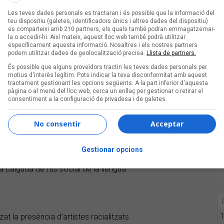
 al voltant d’una tercera part de les
 llarg dels darrers cinc anys, tot i que
Les teves dades personals es tractaran i és possible que la informació del
teu dispositiu (galetes, identificadors únics i altres dades del dispositiu)
ha situat en el mateix nivell que el
es comparteixi amb 210 partners, els quals també podran emmagatzemar-
rò ha caigut fins a quatre punts
la o accedir-hi. Així mateix, aquest lloc web també podrà utilitzar
específicament aquesta informació. Nosaltres i els nostres partners
cena musical depèn en bona part de la
podem utilitzar dades de geolocalització precisa.
Llista de partners.
 sector reclama més suport públic per
És possible que alguns proveïdors tractin les teves dades personals per
motius d'interès legítim. Pots indicar la teva disconformitat amb aquest
tractament gestionant les opcions següents. A la part inferior d'aquesta
pàgina o al menú del lloc web, cerca un enllaç per gestionar o retirar el
consentiment a la configuració de privadesa i de galetes.
024 fins al 37% –quatre punts més que
 han quedat clavades al 19%, la
No consentir
Acceptar
peració i creixement de les últimes
de la pandèmia –amb fronteres
Gestionar opcions
es va arribar al 70% de programació
 caiguda de l’ús social de la llengua
1
at la presència d’artistes racialitzats