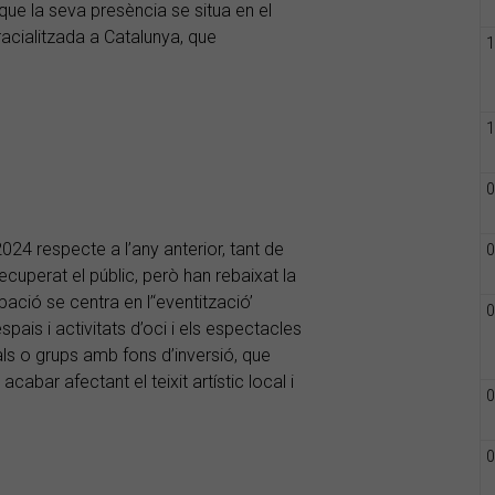
a que la seva presència se situa en el
racialitzada a Catalunya, que
1
1
0
2024 respecte a l’any anterior, tant de
0
cuperat el públic, però han rebaixat la
ió se centra en l’‘eventització’
0
spais i activitats d’oci i els espectacles
ls o grups amb fons d’inversió, que
abar afectant el teixit artístic local i
0
0