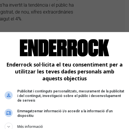
ha invertit la tendència i el públic ha
gistrat, de nou, xifres extraordinàries
aigut el 4%.
Enderrock sol·licita el teu consentiment per a
ncipals festivals catalans mostra que la
utilitzar les teves dades personals amb
alça. Els cartells amb dones i grups
aquests objectius
%, amb un 34% de projectes amb
antir la igualtat de gènere a la música
Publicitat i continguts personalitzats, mesurament de la publicitat
a necessària perspectiva de gènere
i del contingut, investigació sobre el públic i desenvolupament
de serveis
ció cap a la paritat tant dalt com
Emmagatzemar informació i/o accedir a la informació d’un
dispositiu
Més informació