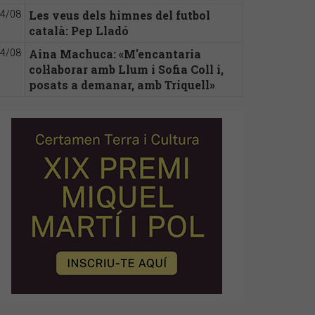
Les veus dels himnes del futbol
4/08
català: Pep Lladó
Aina Machuca: «M'encantaria
4/08
col·laborar amb Llum i Sofia Coll i,
posats a demanar, amb Triquell»