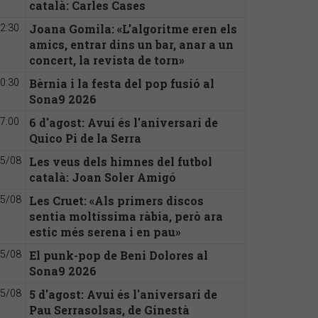
català: Carles Cases
Joana Gomila: «L’algoritme eren els
2:30
amics, entrar dins un bar, anar a un
concert, la revista de torn»
Bèrnia i la festa del pop fusió al
0:30
Sona9 2026
6 d'agost: Avui és l'aniversari de
7:00
Quico Pi de la Serra
Les veus dels himnes del futbol
5/08
català: Joan Soler Amigó
Les Cruet: «Als primers discos
5/08
sentia moltíssima ràbia, però ara
estic més serena i en pau»
El punk-pop de Beni Dolores al
5/08
Sona9 2026
5 d'agost: Avui és l'aniversari de
5/08
Pau Serrasolsas, de Ginestà