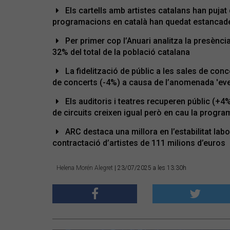
Els cartells amb artistes catalans han pujat
programacions en català han quedat estancad
Per primer cop l’Anuari analitza la presència 
32% del total de la població catalana
La fidelització de públic a les sales de con
de concerts (-4%) a causa de l’anomenada 'eve
Els auditoris i teatres recuperen públic (+
de circuits creixen igual però en cau la progr
ARC destaca una millora en l’estabilitat labo
contractació d’artistes de 111 milions d’euros
Helena Morén Alegret
| 23/07/2025 a les 13:30h