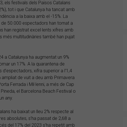
, els festivals dels Països Catalans
-2%), tot i que Catalunya ha tancat amb
endència a la baixa amb el -15%. La
s de 50.000 espectadors han tornat a
ns han registrat excel·lents xifres amb
s més multitudinàries també han pujat
2024 a Catalunya ha augmentat un 9%
plomar un 17%. A la quarantena de
s d’espectadors, xifra superior a l’1,4
’ha ampliat de vuit a deu amb Primavera
Porta Ferrada i Mil·lenni, a més de Cap
a Pineda, el Barcelona Beach Festival o
un any.
alans ha baixat un lleu 2% respecte al
res absolutes, s’ha passat de 2,68 a
rocés del 17% del 2023 s’ha repetit amb