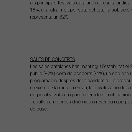
als principals festivals catalans i el resultat indic
18%, una xifra molt per sota del total la població 
representa un 32%.
SALES DE CONCERTS
Les sales catalanes han mantingut l’estabilitat el 
públic (+2%) com de concerts (-4%), un cop han re
programació després de la pandèmia. La preocupac
creixent de la música en viu, la privatització dels e
corporativitzats en grans operadors, multinaciona
treballen amb preus dinàmics o revenda i que pot ac
de base.