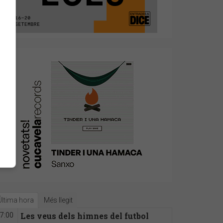
Última hora
Més llegit
Les veus dels himnes del futbol
7:00