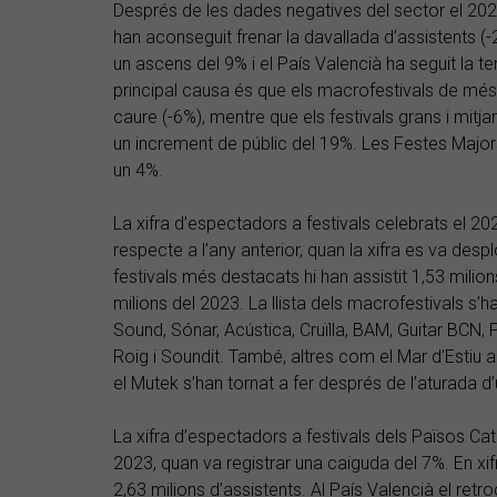
Després de les dades negatives del sector el 2023
han aconseguit frenar la davallada d’assistents (
un ascens del 9% i el País Valencià ha seguit la t
principal causa és que els macrofestivals de mé
caure (-6%), mentre que els festivals grans i mitja
un increment de públic del 19%. Les Festes Major
un 4%.
La xifra d’espectadors a festivals celebrats el 
respecte a l’any anterior, quan la xifra es va des
festivals més destacats hi han assistit 1,53 milion
milions del 2023. La llista dels macrofestivals s
Sound, Sónar, Acústica, Cruïlla, BAM, Guitar BCN, 
Roig i Soundit. També, altres com el Mar d’Estiu 
el Mutek s’han tornat a fer després de l’aturada d’
La xifra d’espectadors a festivals dels Països Cat
2023, quan va registrar una caiguda del 7%. En xif
2,63 milions d’assistents. Al País Valencià el ret