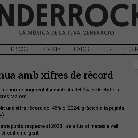
DISCOS
REVISTA
FOTOS
EDR
EDR 
nua amb xifres de rècord
 un enorme augment d’assistents del 9%, sobretot els
estes Majors
it una xifra rècord del 46% el 2024, gràcies a la pujada
%)
tre punts respecte al 2023 i se situa al mateix nivell
 circuit emergent