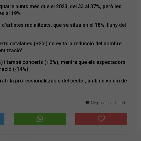
 quatre punts més que el 2023, del 33 al 37%, però les
es al 19%
d’artistes racialitzats, que se situa en el 18%, lluny del
certs catalanes (+2%) no evita la reducció del nombre
ntització'
4%) i també concerts (+6%), mentre que els espectadors
amació (-14%)
ral i la professionalització del sector, amb un volum de
Afegeix un comentari