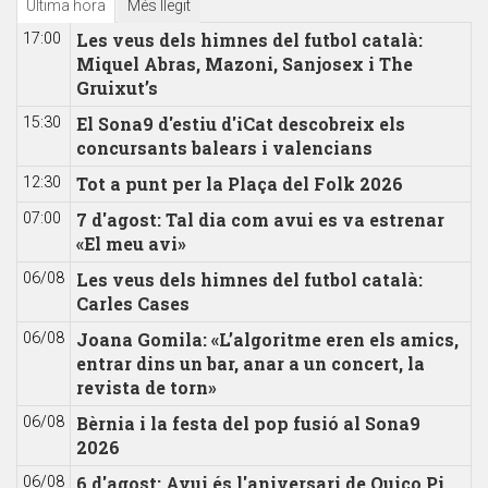
Última hora
Més llegit
Les veus dels himnes del futbol català:
17:00
Miquel Abras, Mazoni, Sanjosex i The
Gruixut’s
El Sona9 d'estiu d'iCat descobreix els
15:30
concursants balears i valencians
Tot a punt per la Plaça del Folk 2026
12:30
7 d'agost: Tal dia com avui es va estrenar
07:00
«El meu avi»
Les veus dels himnes del futbol català:
06/08
Carles Cases
Joana Gomila: «L’algoritme eren els amics,
06/08
entrar dins un bar, anar a un concert, la
revista de torn»
Bèrnia i la festa del pop fusió al Sona9
06/08
2026
6 d'agost: Avui és l'aniversari de Quico Pi
06/08