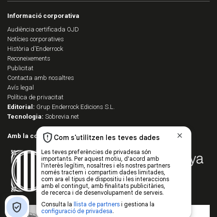
Informació corporativa
Audiència certificada OJD
Notícies corporatives
Història d'Enderrock
Reconeixements
Publicitat
Contacta amb nosaltres
Avís legal
Política de privacitat
Editorial:
Grup Enderrock Edicions S.L.
Tecnologia:
Sobrevia.net
Amb la col·laboració de: