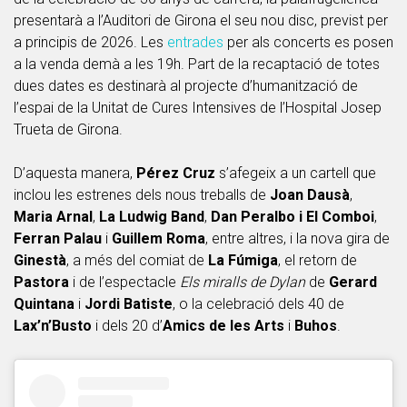
presentarà a l’Auditori de Girona el seu nou disc, previst per
a principis de 2026. Les
entrades
per als concerts es posen
a la venda demà a les 19h. Part de la recaptació de totes
dues dates es destinarà al projecte d’humanització de
l’espai de la Unitat de Cures Intensives de l’Hospital Josep
Trueta de Girona.
D’aquesta manera,
Pérez Cruz
s’afegeix a un cartell que
inclou les estrenes dels nous treballs de
Joan Dausà
,
Maria Arnal
,
La Ludwig Band
,
Dan Peralbo i El Comboi
,
Ferran Palau
i
Guillem Roma
, entre altres, i la nova gira de
Ginestà
, a més del comiat de
La Fúmiga
, el retorn de
Pastora
i de l’espectacle
Els miralls de Dylan
de
Gerard
Quintana
i
Jordi Batiste
, o la celebració dels 40 de
Lax’n’Busto
i dels 20 d’
Amics de les Arts
i
Buhos
.