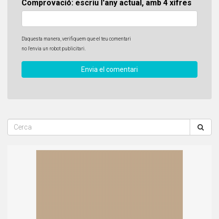
Comprovació: escriu l'any actual, amb 4 xifres
D'aquesta manera, verifiquem que el teu comentari
no l'envia un robot publicitari.