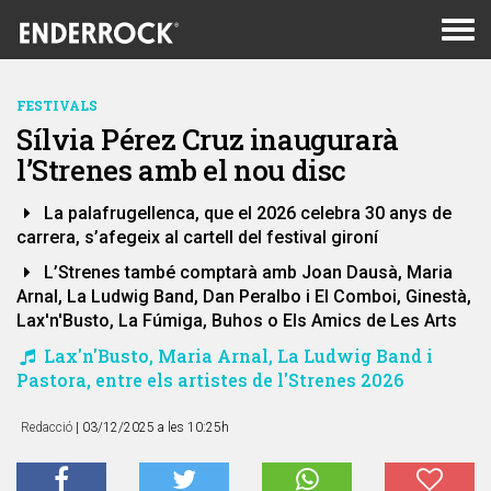
Men
de
nav
FESTIVALS
Sílvia Pérez Cruz inaugurarà
l’Strenes amb el nou disc
La palafrugellenca, que el 2026 celebra 30 anys de
carrera, s’afegeix al cartell del festival gironí
L’Strenes també comptarà amb Joan Dausà, Maria
Arnal, La Ludwig Band, Dan Peralbo i El Comboi, Ginestà,
Lax'n'Busto, La Fúmiga, Buhos o Els Amics de Les Arts
Lax'n'Busto, Maria Arnal, La Ludwig Band i
Pastora, entre els artistes de l'Strenes 2026
Redacció
| 03/12/2025 a les 10:25h