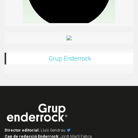
Grup Enderrock
Director editorial:
Lluís Gendrau
Cap de redacció Enderrock:
Jordi Martí Fabra