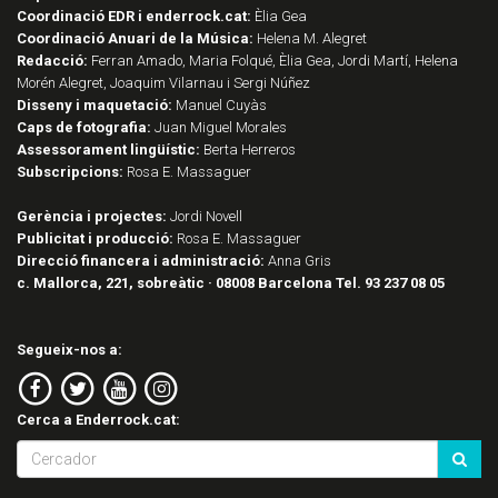
Coordinació EDR i enderrock.cat:
Èlia Gea
Coordinació Anuari de la Música:
Helena M. Alegret
Redacció:
Ferran Amado, Maria Folqué, Èlia Gea, Jordi Martí, Helena
Morén Alegret, Joaquim Vilarnau i Sergi Núñez
Disseny i maquetació:
Manuel Cuyàs
Caps de fotografia:
Juan Miguel Morales
Assessorament lingüístic:
Berta Herreros
Subscripcions:
Rosa E. Massaguer
Gerència i projectes:
Jordi Novell
Publicitat i producció:
Rosa E. Massaguer
Direcció financera i administració:
Anna Gris
c. Mallorca, 221, sobreàtic · 08008 Barcelona Tel. 93 237 08 05
Segueix-nos a:
Cerca a Enderrock.cat: