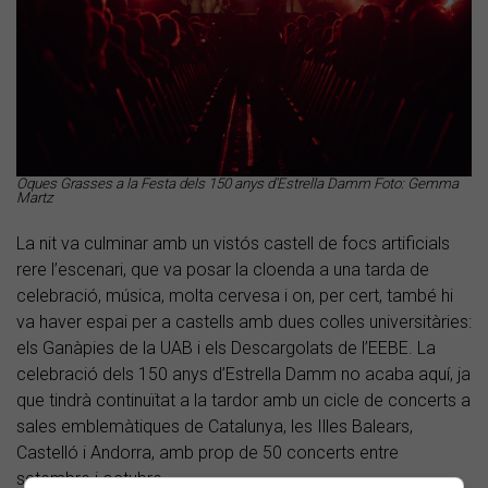
Oques Grasses a la Festa dels 150 anys d'Estrella Damm Foto: Gemma
Martz
La nit va culminar amb un vistós castell de focs artificials
rere l’escenari, que va posar la cloenda a una tarda de
celebració, música, molta cervesa i on, per cert, també hi
va haver espai per a castells amb dues colles universitàries:
els Ganàpies de la UAB i els Descargolats de l’EEBE. La
celebració dels 150 anys d’Estrella Damm no acaba aquí, ja
que tindrà continuïtat a la tardor amb un cicle de concerts a
sales emblemàtiques de Catalunya, les Illes Balears,
Castelló i Andorra, amb prop de 50 concerts entre
setembre i octubre.