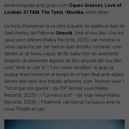
ininterrompuda amb grups com
Oques
Grasses
,
Love
of
Lesbian
,
31
FAM
,
The
Tyets
i
Mushka
, entre altres.
La festa d’aniversari la va obrir a quarts de quatre el duet de
Sant Andreu del Palomar
Ginestà
. Amb el nou disc
Gira tot
igual, però diferent
(Halley Records, 2026), van mostrar la
seva capacitat per ser tant un duet emotiu i romàntic com
també un de festiu capaç de fer ballar tots els assistents.
Després de presentar algunes de les cançons del nou disc
com “Amb tu i per tu” i “Les coses senzilles”, el grup va
acabar tirant enrere en el temps en el tram final amb alguns
temes dels seus dos treballs anteriors, com “Només viure” i
“Tot el que ens queda” —de l’EP
Només viure
(Halley
Records, 2025)—, i “La meva sort” —de
Vida meva
(Halley
Records, 2024)—. Finalment, van tancar l’actuació amb la
nova “Perdre el cap”.