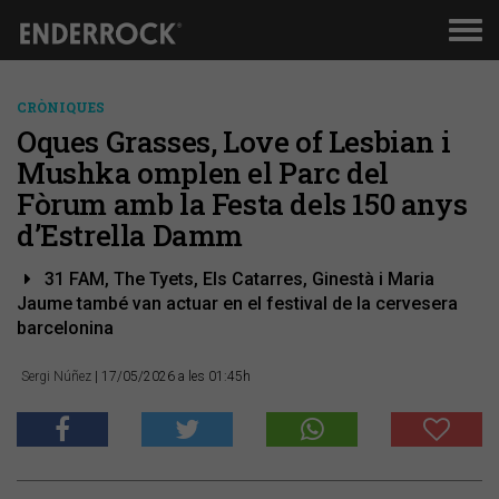
Men
de
nav
CRÒNIQUES
Oques Grasses, Love of Lesbian i
Mushka omplen el Parc del
Fòrum amb la Festa dels 150 anys
d’Estrella Damm
31 FAM, The Tyets, Els Catarres, Ginestà i Maria
Jaume també van actuar en el festival de la cervesera
barcelonina
Sergi Núñez
| 17/05/2026 a les 01:45h