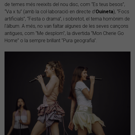
de temes més reeixits del nou disc, com “Es teus besos”,
“Va x tu” (amb la col·laboració en directe d’
Ouineta
), “Focs
artificials”, “Festa o drama”, i sobretot, el tema homònim de
l'àlbum. A més, no van faltar algunes de les seves cançons
antigues, com "Me desplom", la divertida “Mon Cherie Go
Home” o la sempre brillant "Pura geografia".