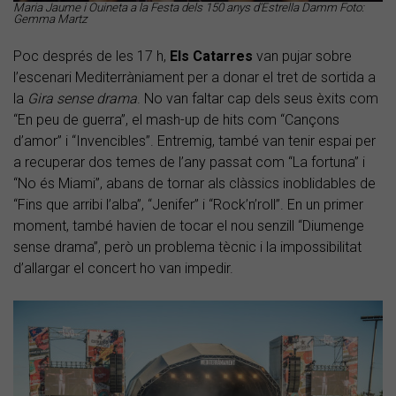
Maria Jaume i Ouineta a la Festa dels 150 anys d'Estrella Damm Foto:
Gemma Martz
Poc després de les 17 h,
Els
Catarres
van pujar sobre
l’escenari Mediterràniament per a donar el tret de sortida a
la
Gira sense drama
. No van faltar cap dels seus èxits com
“En peu de guerra”, el mash-up de hits com “Cançons
d’amor” i “Invencibles”. Entremig, també van tenir espai per
a recuperar dos temes de l’any passat com “La fortuna” i
“No és Miami”, abans de tornar als clàssics inoblidables de
“Fins que arribi l’alba”, “Jenifer” i “Rock’n’roll”. En un primer
moment, també havien de tocar el nou senzill “Diumenge
sense drama”, però un problema tècnic i la impossibilitat
d’allargar el concert ho van impedir.