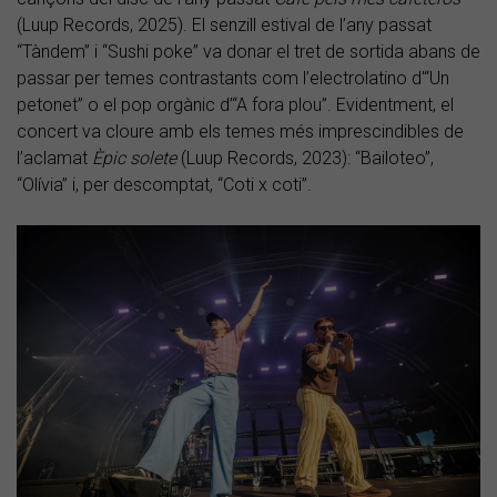
(Luup Records, 2025). El senzill estival de l’any passat
“Tàndem” i “Sushi poke” va donar el tret de sortida abans de
passar per temes contrastants com l’electrolatino d'“Un
petonet” o el pop orgànic d’“A fora plou”. Evidentment, el
concert va cloure amb els temes més imprescindibles de
l’aclamat
Èpic solete
(Luup Records, 2023): “Bailoteo”,
“Olívia” i, per descomptat, “Coti x coti”.