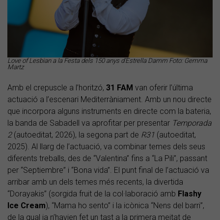
Love of Lesbian a la Festa dels 150 anys d'Estrella Damm Foto: Gemma
Martz
Amb el crepuscle a l’horitzó,
31 FAM
van oferir l’última
actuació a l’escenari Mediterràniament. Amb un nou directe
que incorpora alguns instruments en directe com la bateria,
la banda de Sabadell va aprofitar per presentar
Temporada
2
(autoeditat, 2026), la segona part de
R31
(autoeditat,
2025). Al llarg de l’actuació, va combinar temes dels seus
diferents treballs, des de “Valentina” fins a “La Pili”, passant
per “Septiembre” i “Bona vida”. El punt final de l’actuació va
arribar amb un dels temes més recents, la divertida
“Dorayakis” (sorgida fruit de la col·laboració amb
Flashy
Ice Cream
), “Mama ho sento” i la icònica “Nens del barri”,
de la qual ja n’havien fet un tast a la primera meitat de