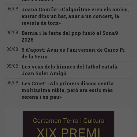
Joana Gomila: «L’algoritme eren els amics,
06/08
entrar dins un bar, anar a un concert, la
revista de torn»
Bèrnia i la festa del pop fusió al Sona9
06/08
2026
6 d'agost: Avui és l'aniversari de Quico Pi
06/08
de la Serra
Les veus dels himnes del futbol català:
05/08
Joan Soler Amigó
Les Cruet: «Als primers discos sentia
05/08
moltíssima ràbia, però ara estic més
serena i en pau»