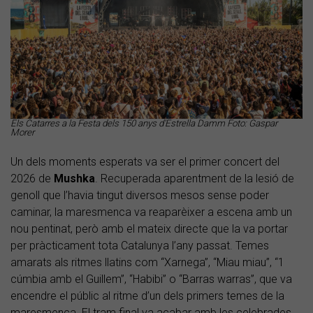
Els Catarres a la Festa dels 150 anys d'Estrella Damm Foto: Gaspar
Morer
Un dels moments esperats va ser el primer concert del
2026 de
Mushka
. Recuperada aparentment de la lesió de
genoll que l’havia tingut diversos mesos sense poder
caminar, la maresmenca va reaparèixer a escena amb un
nou pentinat, però amb el mateix directe que la va portar
per pràcticament tota Catalunya l’any passat. Temes
amarats als ritmes llatins com “Xarnega”, “Miau miau”, “1
cúmbia amb el Guillem”, “Habibi” o “Barras warras”, que va
encendre el públic al ritme d’un dels primers temes de la
maresmenca. El tram final va acabar amb les celebrades