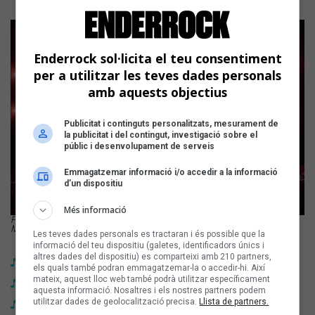
Enderrock sol·licita el teu consentiment
per a utilitzar les teves dades personals
amb aquests objectius
Publicitat i continguts personalitzats, mesurament de
la publicitat i del contingut, investigació sobre el
públic i desenvolupament de serveis
Emmagatzemar informació i/o accedir a la informació
d’un dispositiu
Més informació
Focs artificials a la Festa dels 150 anys d'Estrella Damm Foto: Gemma
Martz
Les teves dades personals es tractaran i és possible que la
informació del teu dispositiu (galetes, identificadors únics i
altres dades del dispositiu) es comparteixi amb 210 partners,
Jofre Bardagí canta Serrat en directe
els quals també podran emmagatzemar-la o accedir-hi. Així
mateix, aquest lloc web també podrà utilitzar específicament
Sodi i Sexenni tanquen l’última nit de la FiM de Vila-seca
aquesta informació. Nosaltres i els nostres partners podem
utilitzar dades de geolocalització precisa.
Llista de partners.
Morad encén Girona amb l’energia del carrer