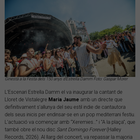
Ginestà a la Festa dels 150 anys d'Estrella Damm Foto: Gaspar Morer
L’Escenari Estrella Damm el va inaugurar la cantant de
Lloret de Vistalegre
Maria
Jaume
amb un directe que
definitivament s’allunya del seu estil indie de cantautora
dels seus inicis per endinsar-se en un pop mediterrani festiu.
L’actuació va començar amb “Xeremies…” i "A la plaça", que
també obre el nou disc
Sant Domingo Forever
(Halley
Records, 2026). Al llarg del concert, va repassar la majoria