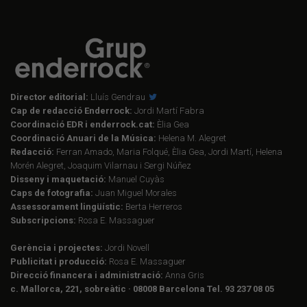
Director editorial:
Lluís Gendrau
Cap de redacció Enderrock:
Jordi Martí Fabra
Coordinació EDR i enderrock.cat:
Èlia Gea
Coordinació Anuari de la Música:
Helena M. Alegret
Redacció:
Ferran Amado, Maria Folqué, Èlia Gea, Jordi Martí, Helena
Morén Alegret, Joaquim Vilarnau i Sergi Núñez
Disseny i maquetació:
Manuel Cuyàs
Caps de fotografia:
Juan Miguel Morales
Assessorament lingüístic:
Berta Herreros
Subscripcions:
Rosa E. Massaguer
Gerència i projectes:
Jordi Novell
Publicitat i producció:
Rosa E. Massaguer
Direcció financera i administració:
Anna Gris
c. Mallorca, 221, sobreàtic · 08008 Barcelona Tel. 93 237 08 05