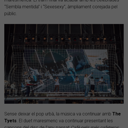
“Sembla mentida” i “Sexesexy”, àmpliament corejada pel
públic.
Sense deixar el pop urbà, la música va continuar amb
The
Tyets
. El duet maresmenc va continuar presentant les
cançons del disc de l’any passat
Cafè pels més cafeteros