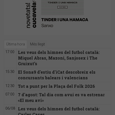
Última hora
Més llegit
Les veus dels himnes del futbol català:
17:00
Miquel Abras, Mazoni, Sanjosex i The
Gruixut’s
El Sona9 d'estiu d'iCat descobreix els
15:30
concursants balears i valencians
Tot a punt per la Plaça del Folk 2026
12:30
7 d'agost: Tal dia com avui es va estrenar
07:00
«El meu avi»
Les veus dels himnes del futbol català:
06/08
Carles Cases