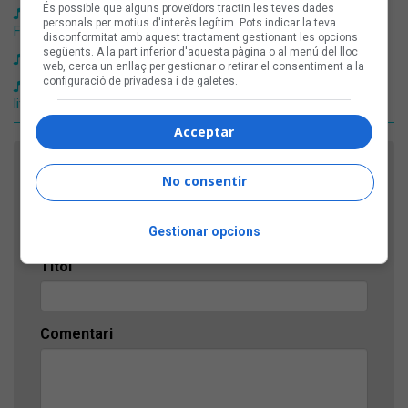
És possible que alguns proveïdors tractin les teves dades
Kris Tena, OKDW i Paco Pecado donen el tret de sortida a la
personals per motius d'interès legítim. Pots indicar la teva
FiM 2026
disconformitat amb aquest tractament gestionant les opcions
següents. A la part inferior d'aquesta pàgina o al menú del lloc
Les guitarres tornen a regnar al Desconcert d'iCat
web, cerca un enllaç per gestionar o retirar el consentiment a la
configuració de privadesa i de galetes.
Pau Vallvé tanca 'Agorafília' al Sant Jordi Club amb una
litúrgia incandescent de percussió i llum
Acceptar
FES EL TEU COMENTARI
No consentir
Nom
Gestionar opcions
Títol
Comentari