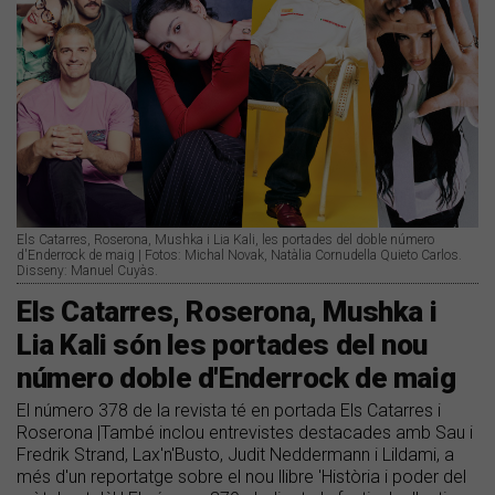
Els Catarres, Roserona, Mushka i Lia Kali, les portades del doble número
d'Enderrock de maig | Fotos: Michal Novak, Natàlia Cornudella Quieto Carlos.
Disseny: Manuel Cuyàs.
Els Catarres, Roserona, Mushka i
Lia Kali són les portades del nou
número doble d'Enderrock de maig
El número 378 de la revista té en portada Els Catarres i
Roserona |També inclou entrevistes destacades amb Sau i
Fredrik Strand, Lax'n'Busto, Judit Neddermann i Lildami, a
més d'un reportatge sobre el nou llibre 'Història i poder del