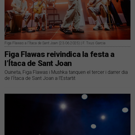
Figa Flawas a l'Ítaca de Sant Joan (23.06.2025) | F. Txus Garcia
​Figa Flawas reivindica la festa a
l’Ítaca de Sant Joan
Ouineta, Figa Flawas i Mushka tanquen el tercer i darrer dia
de l'Ítaca de Sant Joan a l'Estartit