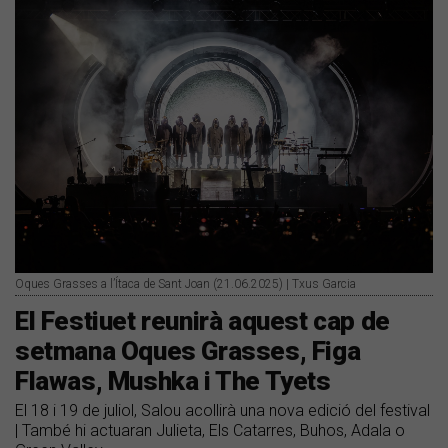
Oques Grasses a l’Ítaca de Sant Joan (21.06.2025) | Txus Garcia
El Festiuet reunirà aquest cap de
setmana Oques Grasses, Figa
Flawas, Mushka i The Tyets
El 18 i 19 de juliol, Salou acollirà una nova edició del festival
| També hi actuaran Julieta, Els Catarres, Buhos, Adala o