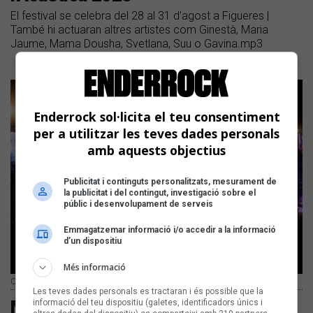
El festival se celebra del 28 al 31 d'agost a Figueres |
També hi actuaran altres artistes com Ginestà, Maria
Jaume, Mama Dousha, Svetlana, Suu o Gavina.mp3
Enderrock sol·licita el teu consentiment
per a utilitzar les teves dades personals
amb aquests objectius
Publicitat i continguts personalitzats, mesurament de
la publicitat i del contingut, investigació sobre el
públic i desenvolupament de serveis
Emmagatzemar informació i/o accedir a la informació
d’un dispositiu
Més informació
Canet Rock 2025 | Gil Ayats
Les teves dades personals es tractaran i és possible que la
Mushka, Figa Flawas, The Tyets i
informació del teu dispositiu (galetes, identificadors únics i