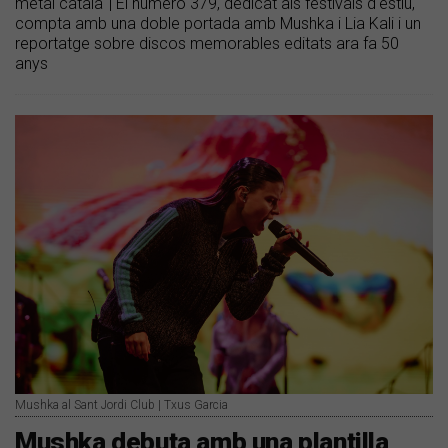
mètal català' | El número 379, dedicat als festivals d'estiu,
compta amb una doble portada amb Mushka i Lia Kali i un
reportatge sobre discos memorables editats ara fa 50
anys
Mushka al Sant Jordi Club | Txus Garcia
Mushka debuta amb una plantilla