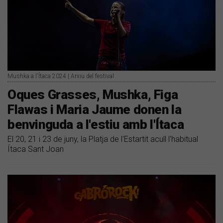
Mushka a l'Ítaca 2024 | Arxiu del festival
Oques Grasses, Mushka, Figa
Flawas i Maria Jaume donen la
benvinguda a l'estiu amb l'Ítaca
El 20, 21 i 23 de juny, la Platja de l'Estartit acull l'habitual
Ítaca Sant Joan