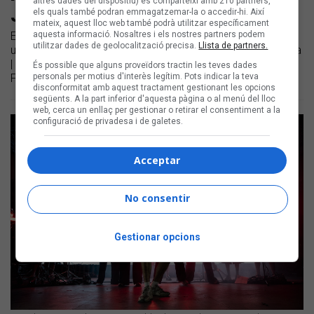
altres dades del dispositiu) es comparteixi amb 210 partners,
Julieta dominen el Canet Rock 2025
els quals també podran emmagatzemar-la o accedir-hi. Així
mateix, aquest lloc web també podrà utilitzar específicament
aquesta informació. Nosaltres i els nostres partners podem
El festival ha celebrat els 50 anys de la primera edició amb
utilitzar dades de geolocalització precisa.
Llista de partners.
una crida a la pau i una aparició estel·lar d'Elèctrica Dharma
| Durant les 12 hores de festival hi van actuar Mushka, Figa
És possible que alguns proveïdors tractin les teves dades
personals per motius d'interès legítim. Pots indicar la teva
Flawas, The Tyets, Julieta o Els Catarres
disconformitat amb aquest tractament gestionant les opcions
següents. A la part inferior d'aquesta pàgina o al menú del lloc
web, cerca un enllaç per gestionar o retirar el consentiment a la
configuració de privadesa i de galetes.
Acceptar
No consentir
Gestionar opcions