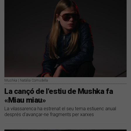
Mushka | Natàlia Cornudella
La cançó de l'estiu de Mushka fa
«Miau miau»
La vilassarenca ha estrenat el seu tema estiuenc anual
després d'avançar-ne fragments per xarxes