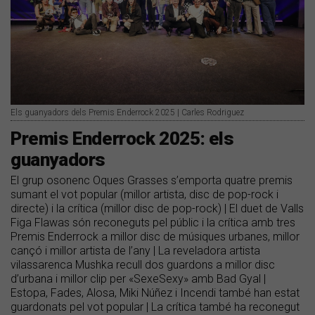
Els guanyadors dels Premis Enderrock 2025 | Carles Rodriguez
Premis Enderrock 2025: els
guanyadors
El grup osonenc Oques Grasses s’emporta quatre premis
sumant el vot popular (millor artista, disc de pop-rock i
directe) i la crítica (millor disc de pop-rock) | El duet de Valls
Figa Flawas són reconeguts pel públic i la crítica amb tres
Premis Enderrock a millor disc de músiques urbanes, millor
cançó i millor artista de l’any | La reveladora artista
vilassarenca Mushka recull dos guardons a millor disc
d’urbana i millor clip per «SexeSexy» amb Bad Gyal |
Estopa, Fades, Alosa, Miki Núñez i Incendi també han estat
guardonats pel vot popular | La crítica també ha reconegut