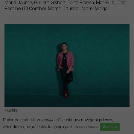
Maria Jaume, Guillem Gisbert, Tarta Relena, Mar Pujol, Dan
Peralbo i El Comboi, Mama Dousha i Momi Maiga
Mushka
Ha arribat la 'Nova bossa' de
Enderrock.cat utilitza
cookies
. Si continueu navegant pel web,
entendrem que accepteu la nostra
política de
cookies
.
Accepto
Mushka