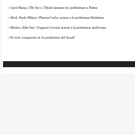
» Carol Hazas, Ulls Secs i Tebals tanquen les preliminars a Palma
» Abril, Paula Milara i Planeta Codac actuen a la preliminar lleidatana
» Marta's, Júlia Sart i Eugenia Correia actuen a la preliminar andorrana
» El rock conquereix la 5a preliminar del Sona9