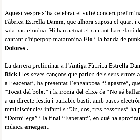
Aquest vespre s’ha celebrat el vuitè concert prelimi
Fàbrica Estrella Damm, que alhora suposa el quart i d
sala barcelonina. Hi han actuat el cantant barceloní 
cantant d'hiperpop mataronina
Elo
i la banda de pun
Dolores
.
La darrera preliminar a l’Antiga Fàbrica Estrella
Rick
i les seves cançons que parlen dels seus errors 
a l’escenari, ha presentat l’enganxosa “Sapastre”, que
“Tocat del bolet” i la ironia del clixé de “No sé balla
a un directe festiu i ballable bastit amb bases elect
reminiscències infantils “Un, dos, tres bessones” ha 
“Dormilega” i la final “Esperant”, en què ha aprofitat 
música emergent.