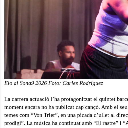
Elo al Sona9 2026 Foto: Carles Rodríguez
La darrera actuació l’ha protagonitzat el quintet bar
moment encara no ha publicat cap cançó. Amb el seu 
temes com “Von Trier”, en una picada d’ullet al dire
prodigi”. La música ha continuat amb “El rastre” i “A 