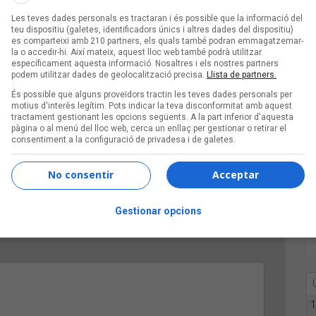
Les teves dades personals es tractaran i és possible que la informació del
a Ribot, enMatu amb Maig, Romàntic Dimoni, i Malifeta
teu dispositiu (galetes, identificadors únics i altres dades del dispositiu)
es comparteixi amb 210 partners, els quals també podran emmagatzemar-
la o accedir-hi. Així mateix, aquest lloc web també podrà utilitzar
específicament aquesta informació. Nosaltres i els nostres partners
podem utilitzar dades de geolocalització precisa.
Llista de partners.
És possible que alguns proveïdors tractin les teves dades personals per
motius d'interès legítim. Pots indicar la teva disconformitat amb aquest
tractament gestionant les opcions següents. A la part inferior d'aquesta
pàgina o al menú del lloc web, cerca un enllaç per gestionar o retirar el
consentiment a la configuració de privadesa i de galetes.
No consentir
Acceptar
Gestionar opcions
1