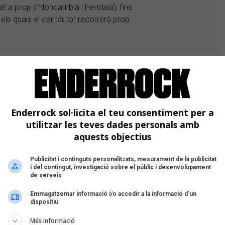
at a prop d'Hondarribia i Hendaia), fins
t els quals el cantautor recorrerà prop
Enderrock sol·licita el teu consentiment per a
utilitzar les teves dades personals amb
mics de les Arts amb In Crescendo, Flashy Ice Cream, Remei
aquests objectius
te Nadal, Nil Moliner, Noèlia Llorens 'Titana', Trèvol i Beth
Publicitat i continguts personalitzats, mesurament de la publicitat
i del contingut, investigació sobre el públic i desenvolupament
ani6ix & Izzkid, Yung Rajola amb Sexenni, Mishima, i
de serveis
Emmagatzemar informació i/o accedir a la informació d’un
nes noves normes del joc amb les quals no em sento
dispositiu
d, Maria Jaume, Xarim Aresté, Sexenni, Feliu Ventura, i
Més informació