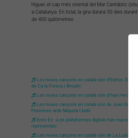
Higuer, el cap més oriental del Mar Cantàbric (situ
a Catalunya. En total, la gira durarà 30 dies duran
de 400 quilòmetres.
Les noves cançons en català són d'Esther, Els A
de Ca la Fresca i Amulet
Les noves cançons en català són d'Ivan Herzog, Ivet
Les noves cançons en català són de Joan Dausà, D
Pitxorines amb Miquela Lladó
Enric Ez: «Les plataformes digitals han marcat u
representat»
Les noves cançons en català són de La Ludwig Ban