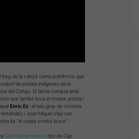
 llarg de la cançó cants polirítmics que
conjunt de pobles indígenes de la
àtica del Congo. El tema compta amb
ssió que també toca el mateix artista i
 qual
Enric
Ez
i el seu grup de coristes
Hernández i Joan Miquel Vila) van
etra és "el conjur contra la por".
va
Gira Transpirinenca
des de Cap