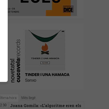
Última hora
Més llegit
Joana Gomila: «L’algoritme eren els
2:30