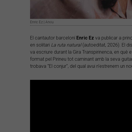
Enric Ez | Arxiu
El cantautor barceloní
Enric
Ez
va publicar a princ
en solitari
La ruta natural
(autoeditat, 2026). El di
va escriure durant la Gira Transpirinenca, en què e
format pel Pirineu tot caminant amb la seva guitarr
trobava "El conjur", del qual avui n'estrenem un no