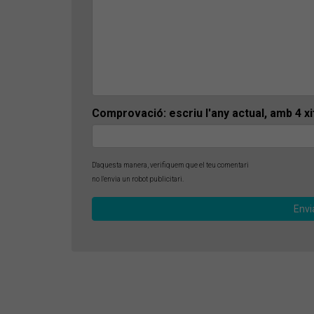
Comprovació: escriu l'any actual, amb 4 x
D'aquesta manera, verifiquem que el teu comentari
no l'envia un robot publicitari.