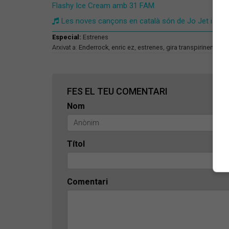
Flashy Ice Cream amb 31 FAM
Les noves cançons en català són de Jo Jet i Mari
Especial:
Estrenes
Arxivat a:
Enderrock
,
enric ez
,
estrenes
,
gira transpirinenca
FES EL TEU COMENTARI
Nom
Títol
Comentari