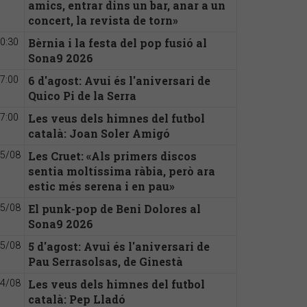
amics, entrar dins un bar, anar a un
concert, la revista de torn»
Bèrnia i la festa del pop fusió al
0:30
Sona9 2026
6 d'agost: Avui és l'aniversari de
7:00
Quico Pi de la Serra
Les veus dels himnes del futbol
7:00
català: Joan Soler Amigó
Les Cruet: «Als primers discos
5/08
sentia moltíssima ràbia, però ara
estic més serena i en pau»
El punk-pop de Beni Dolores al
5/08
Sona9 2026
5 d'agost: Avui és l'aniversari de
5/08
Pau Serrasolsas, de Ginestà
Les veus dels himnes del futbol
4/08
català: Pep Lladó