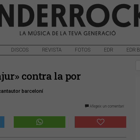
DISCOS
REVISTA
FOTOS
EDR
EDR 
jur» contra la por
cantautor barceloní
Afegeix un comentari