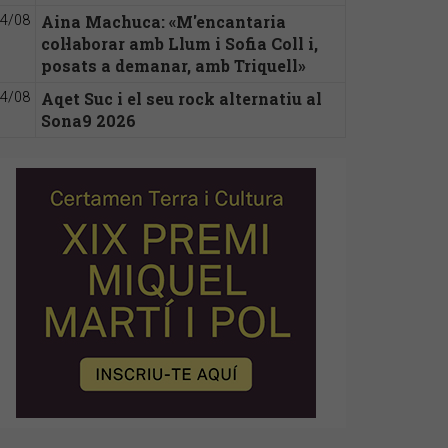
Aina Machuca: «M'encantaria
4/08
col·laborar amb Llum i Sofia Coll i,
posats a demanar, amb Triquell»
Aqet Suc i el seu rock alternatiu al
4/08
Sona9 2026