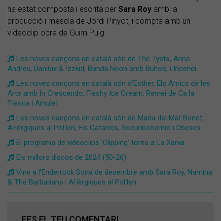
ha estat composta i escrita per
Sara Roy
amb la
producció i mescla de Jordi Pinyot, i compta amb un
videoclip obra de Guim Puig.
Les noves cançons en català són de The Tyets, Anna
Andreu, Dani6ix & Izzkid, Banda Neon amb Buhos, i Incendi
Les noves cançons en català són d'Esther, Els Amics de les
Arts amb In Crescendo, Flashy Ice Cream, Remei de Ca la
Fresca i Amulet
Les noves cançons en català són de Maria del Mar Bonet,
Al·lèrgiques al Pol·len, Els Catarres, Socunbohemio i Obeses
El programa de videoclips 'Clipping' torna a La Xarxa
Els millors discos de 2024 (50-26)
Vine a l'Enderrock Sona de desembre amb Sara Roy, Namina
& The Barbarians i Al·lèrgiques al Pol·len
FES EL TEU COMENTARI