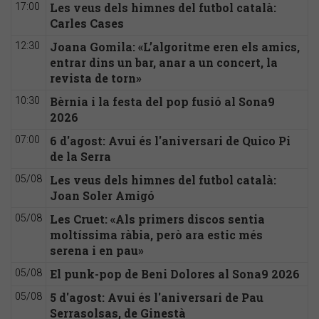
Les veus dels himnes del futbol català:
17:00
Carles Cases
Joana Gomila: «L’algoritme eren els amics,
12:30
entrar dins un bar, anar a un concert, la
revista de torn»
Bèrnia i la festa del pop fusió al Sona9
10:30
2026
6 d'agost: Avui és l'aniversari de Quico Pi
07:00
de la Serra
Les veus dels himnes del futbol català:
05/08
Joan Soler Amigó
Les Cruet: «Als primers discos sentia
05/08
moltíssima ràbia, però ara estic més
serena i en pau»
El punk-pop de Beni Dolores al Sona9 2026
05/08
5 d'agost: Avui és l'aniversari de Pau
05/08
Serrasolsas, de Ginestà