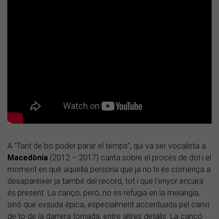
A “Tant de bo poder parar el temps”, qui va ser vocalista a
Macedònia
(2012 – 2017) canta sobre el procés de dol i el
moment en què aquella persona que ja no hi és comença a
desaparèixer ja també del record, tot i que l’enyor encara
és present. La cançó, però, no es refugia en la melangia,
sinó que exsuda èpica, especialment accentuada pel canvi
de to de la darrera tornada, entre altres detalls. La cançó