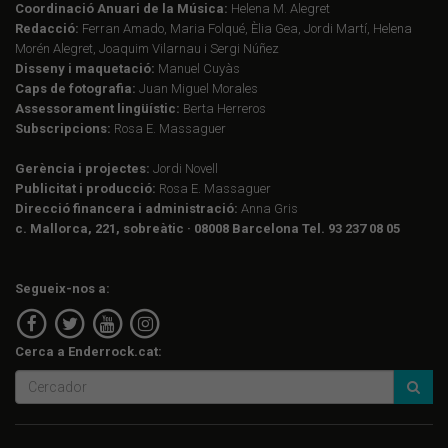
Coordinació Anuari de la Música:
Helena M. Alegret
Redacció:
Ferran Amado, Maria Folqué, Èlia Gea, Jordi Martí, Helena
Morén Alegret, Joaquim Vilarnau i Sergi Núñez
Disseny i maquetació:
Manuel Cuyàs
Caps de fotografia:
Juan Miguel Morales
Assessorament lingüístic:
Berta Herreros
Subscripcions:
Rosa E. Massaguer
Gerència i projectes:
Jordi Novell
Publicitat i producció:
Rosa E. Massaguer
Direcció financera i administració:
Anna Gris
c. Mallorca, 221, sobreàtic · 08008 Barcelona Tel. 93 237 08 05
Segueix-nos a:
Cerca a Enderrock.cat: