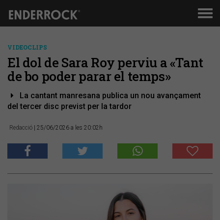
Men
de
nav
VIDEOCLIPS
El dol de Sara Roy perviu a «Tant
de bo poder parar el temps»
La cantant manresana publica un nou avançament
del tercer disc previst per la tardor
Redacció
| 25/06/2026 a les 20:02h