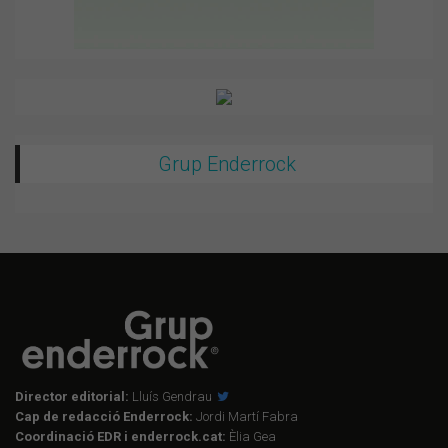
Grup Enderrock
Director editorial:
Lluís Gendrau
Cap de redacció Enderrock:
Jordi Martí Fabra
Coordinació EDR i enderrock.cat:
Èlia Gea