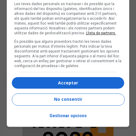
Les teves dades personals es tractaran i és possible que la
informació del teu dispositiu (galetes, identificadors únics i
altres dades del dispositiu) es comparteixi amb 210 partners,
els quals també podran emmagatzemar-la o accedir-hi. Així
mateix, aquest lloc web també podrà utilitzar específicament
aquesta informació. Nosaltres i els nostres partners podem
utilitzar dades de geolocalització precisa.
Llista de partners.
És possible que alguns proveïdors tractin les teves dades
personals per motius d'interès legítim. Pots indicar la teva
disconformitat amb aquest tractament gestionant les opcions
següents. A la part inferior d'aquesta pàgina o al menú del lloc
web, cerca un enllaç per gestionar o retirar el consentiment a la
configuració de privadesa i de galetes.
Acceptar
No consentir
Gestionar opcions