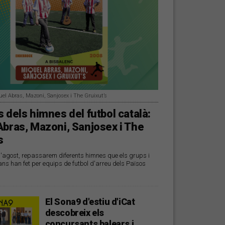
uel Abras, Mazoni, Sanjosex i The Gruixut’s
 dels himnes del futbol català:
Abras, Mazoni, Sanjosex i The
s
d'agost, repassarem diferents himnes que els grups i
ans han fet per equips de futbol d'arreu dels Països
El Sona9 d'estiu d'iCat
descobreix els
concursants balears i