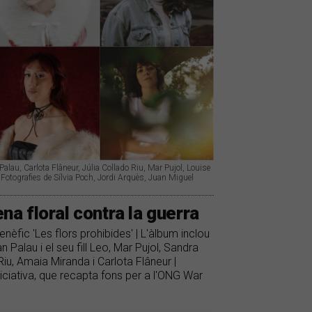
lau, Carlota Flâneur, Júlia Collado Riu, Mar Pujol, Louise
Fotografies de Sílvia Poch, Jordi Arquès, Juan Miguel
ena floral contra la guerra
enèfic 'Les flors prohibides' | L'àlbum inclou
 Palau i el seu fill Leo, Mar Pujol, Sandra
Riu, Amaia Miranda i Carlota Flâneur |
iciativa, que recapta fons per a l'ONG War