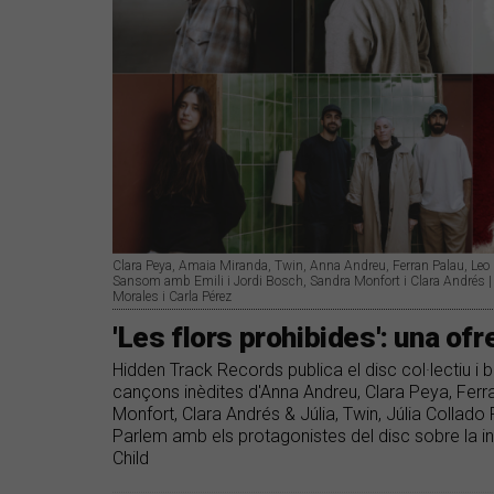
Clara Peya, Amaia Miranda, Twin, Anna Andreu, Ferran Palau, Leo Pa
Sansom amb Emili i Jordi Bosch, Sandra Monfort i Clara Andrés | 
Morales i Carla Pérez
'Les flors prohibides': una ofr
Hidden Track Records publica el disc col·lectiu i b
cançons inèdites d'Anna Andreu, Clara Peya, Ferran
Monfort, Clara Andrés & Júlia, Twin, Júlia Collado 
Parlem amb els protagonistes del disc sobre la in
Child