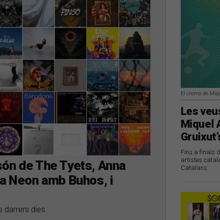
El cromo de Miq
Les veus
Miquel 
Gruixut’
Fins a finals 
artistes catal
són de The Tyets, Anna
Catalans
da Neon amb Buhos, i
s darrers dies