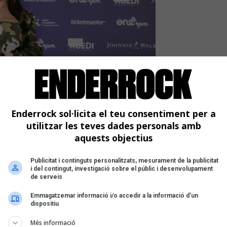
Enderrock sol·licita el teu consentiment per a
utilitzar les teves dades personals amb
aquests objectius
n multinominades als Premis
Publicitat i continguts personalitzats, mesurament de la publicitat
i del contingut, investigació sobre el públic i desenvolupament
 celebraran el 25 de març a Còrdova |
de serveis
om i Maria Hein es debuten el premi a millor
Emmagatzemar informació i/o accedir a la informació d’un
dispositiu
Més informació