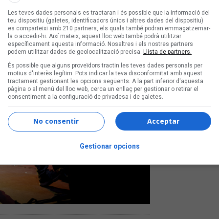
Les teves dades personals es tractaran i és possible que la informació del
teu dispositiu (galetes, identificadors únics i altres dades del dispositiu)
es comparteixi amb 210 partners, els quals també podran emmagatzemar-
la o accedir-hi. Així mateix, aquest lloc web també podrà utilitzar
específicament aquesta informació. Nosaltres i els nostres partners
podem utilitzar dades de geolocalització precisa.
Llista de partners.
És possible que alguns proveïdors tractin les teves dades personals per
motius d'interès legítim. Pots indicar la teva disconformitat amb aquest
tractament gestionant les opcions següents. A la part inferior d'aquesta
pàgina o al menú del lloc web, cerca un enllaç per gestionar o retirar el
consentiment a la configuració de privadesa i de galetes.
No consentir
Acceptar
Gestionar opcions