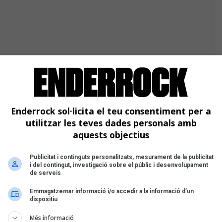
Enderrock sol·licita el teu consentiment per a
utilitzar les teves dades personals amb
aquests objectius
n llengua no catalana
Publicitat i continguts personalitzats, mesurament de la publicitat
i del contingut, investigació sobre el públic i desenvolupament
eli
, el senegalès
Momi Maiga
ha
de serveis
volupar una trajectòria que com més va
Al segon disc com a solista, la seva
Emmagatzemar informació i/o accedir a la informació d’un
dispositiu
er aixecar una música imponent, rica i
Més informació