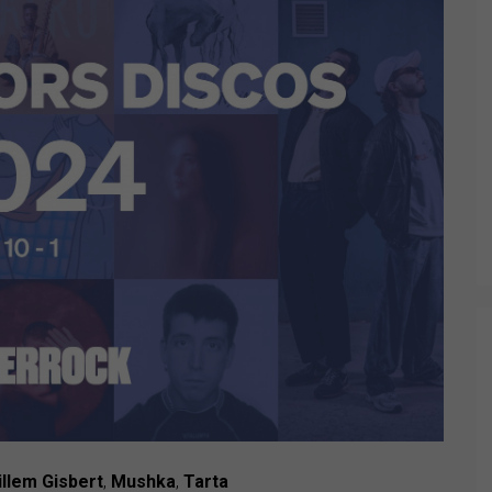
illem Gisbert
,
Mushka
,
Tarta