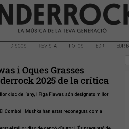
DISCOS
REVISTA
FOTOS
EDR
EDR 
was i Oques Grasses
errock 2025 de la crítica
lor disc de l’any, i Figa Flawas són designats millor
 El Comboi i Mushka han estat reconeguts com a
at el millor disc de cançó d’autor i ‘És pregunta’ de