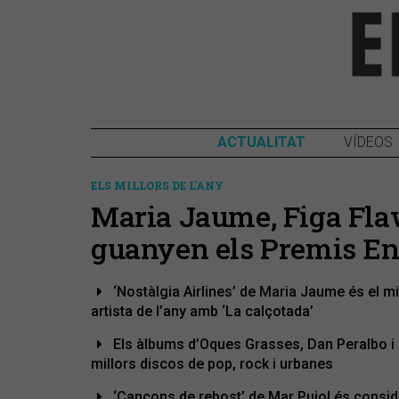
ACTUALITAT
VÍDEOS
ELS MILLORS DE L'ANY
Maria Jaume, Figa Fla
guanyen els Premis End
‘Nostàlgia Airlines’ de Maria Jaume és el mil
artista de l’any amb ‘La calçotada’
Els àlbums d’Oques Grasses, Dan Peralbo i
millors discos de pop, rock i urbanes
‘Cançons de rebost’ de Mar Pujol és consider