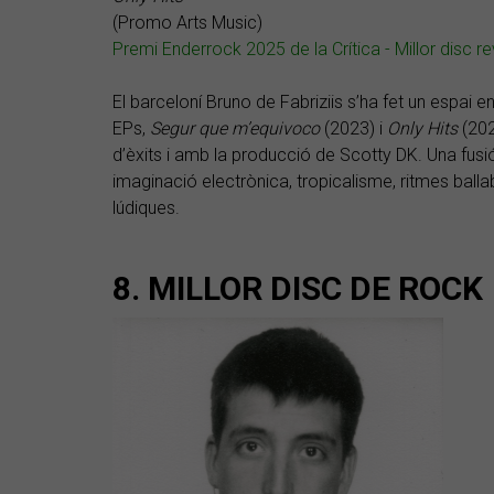
(Promo Arts Music)
Premi Enderrock 2025 de la Crítica - Millor disc r
El barceloní Bruno de Fabriziis s’ha fet un espai e
EPs,
Segur que m’equivoco
(2023) i
Only Hits
(202
d’èxits i amb la producció de Scotty DK. Una fusi
imaginació electrònica, tropicalisme, ritmes balla
lúdiques.
8. MILLOR DISC DE ROCK