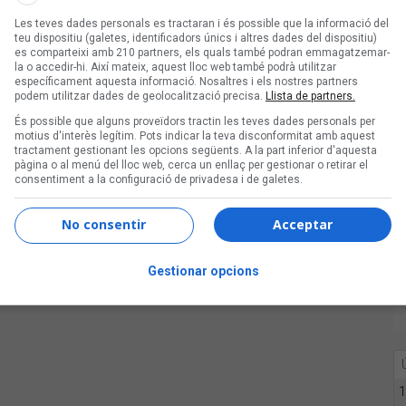
Les teves dades personals es tractaran i és possible que la informació del
teu dispositiu (galetes, identificadors únics i altres dades del dispositiu)
IÓ
es comparteixi amb 210 partners, els quals també podran emmagatzemar-
la o accedir-hi. Així mateix, aquest lloc web també podrà utilitzar
específicament aquesta informació. Nosaltres i els nostres partners
podem utilitzar dades de geolocalització precisa.
Llista de partners.
És possible que alguns proveïdors tractin les teves dades personals per
motius d'interès legítim. Pots indicar la teva disconformitat amb aquest
tractament gestionant les opcions següents. A la part inferior d'aquesta
pàgina o al menú del lloc web, cerca un enllaç per gestionar o retirar el
consentiment a la configuració de privadesa i de galetes.
No consentir
Acceptar
Gestionar opcions
1