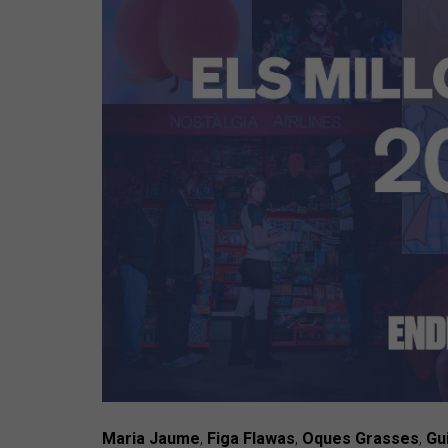
Maria Jaume
,
Figa Flawas
,
Oques Grasses
,
Gu