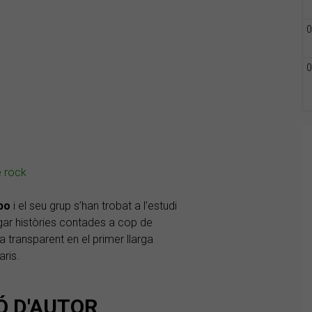
0
0
e rock
bo
i el seu grup s’han trobat a l’estudi
gar històries contades a cop de
 transparent en el primer llarga
ris.
Ó D'AUTOR