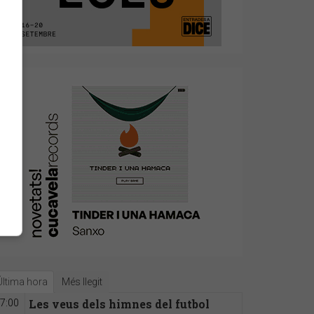
Última hora
Més llegit
Les veus dels himnes del futbol
7:00