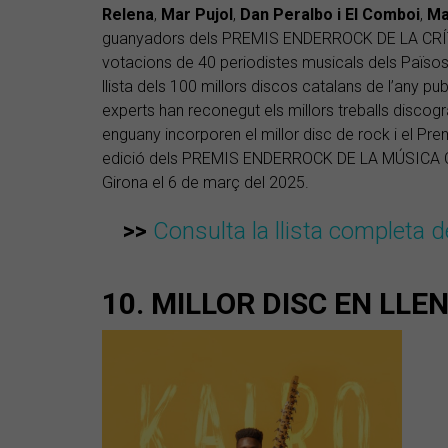
Relena
,
Mar Pujol
,
Dan Peralbo i El Comboi
,
Ma
guanyadors dels PREMIS ENDERROCK DE LA CRÍTIC
votacions de 40 periodistes musicals dels Països
llista dels 100 millors discos catalans de l’any pu
experts han reconegut els millors treballs discogr
enguany incorporen el millor disc de rock i el Pre
edició dels PREMIS ENDERROCK DE LA MÚSICA CAT
Girona el 6 de març del 2025.
>>
Consulta la llista completa d
10. MILLOR DISC EN LL