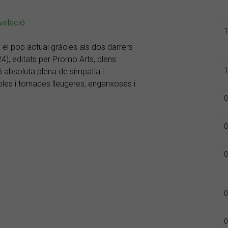
evelació
1
n el pop actual gràcies als dos darrers
4), editats per Promo Arts, plens
1
ó absoluta plena de simpatia i
bles i tornades lleugeres, enganxoses i
0
0
0
0
0