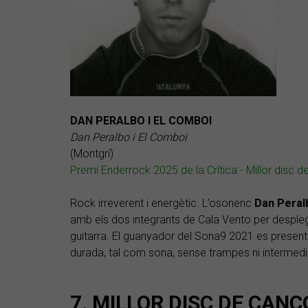
DAN PERALBO I EL COMBOI
Dan Peralbo i El Comboi
(Montgrí)
Premi Enderrock 2025 de la Crítica - Millor disc d
Rock irreverent i energètic. L’osonenc
Dan
Peral
amb els dos integrants de Cala Vento per desple
guitarra. El guanyador del Sona9 2021 es presenta
durada, tal com sona, sense trampes ni intermedia
7. MILLOR DISC DE CANÇ