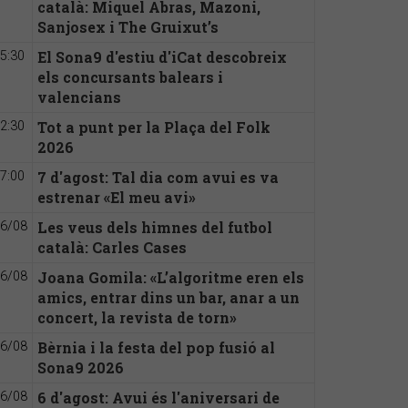
català: Miquel Abras, Mazoni,
Sanjosex i The Gruixut’s
El Sona9 d'estiu d'iCat descobreix
5:30
els concursants balears i
valencians
Tot a punt per la Plaça del Folk
2:30
2026
7 d'agost: Tal dia com avui es va
7:00
estrenar «El meu avi»
Les veus dels himnes del futbol
6/08
català: Carles Cases
Joana Gomila: «L’algoritme eren els
6/08
amics, entrar dins un bar, anar a un
concert, la revista de torn»
Bèrnia i la festa del pop fusió al
6/08
Sona9 2026
6 d'agost: Avui és l'aniversari de
6/08