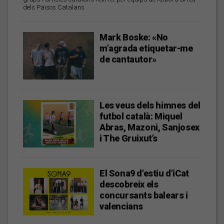
dels Països Catalans
Mark Boske: «No
m’agrada etiquetar-me
de cantautor»
Les veus dels himnes del
futbol català: Miquel
Abras, Mazoni, Sanjosex
i The Gruixut’s
El Sona9 d'estiu d'iCat
descobreix els
concursants balears i
valencians