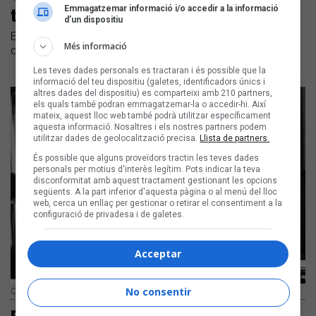
Emmagatzemar informació i/o accedir a la informació
total' de la Cançó
d’un dispositiu
El músic és un dels personatges més singulars que ha
Més informació
donat la Cançó | Va morir a Palma avui fa 25 anys
Les teves dades personals es tractaran i és possible que la
informació del teu dispositiu (galetes, identificadors únics i
altres dades del dispositiu) es comparteixi amb 210 partners,
els quals també podran emmagatzemar-la o accedir-hi. Així
mateix, aquest lloc web també podrà utilitzar específicament
aquesta informació. Nosaltres i els nostres partners podem
utilitzar dades de geolocalització precisa.
Llista de partners.
És possible que alguns proveïdors tractin les teves dades
personals per motius d'interès legítim. Pots indicar la teva
disconformitat amb aquest tractament gestionant les opcions
següents. A la part inferior d'aquesta pàgina o al menú del lloc
web, cerca un enllaç per gestionar o retirar el consentiment a la
configuració de privadesa i de galetes.
Acceptar
No consentir
Ovidi Montllor | Juan Miguel Morales