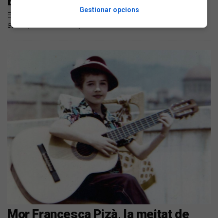
El Barnasants enyora l'Ovidi
Gestionar opcions
El festival de cançó d'autor homenatja la figura del cantant
alcoià, mort fa 25 anys
Mor Francesca Pizà, la meitat de