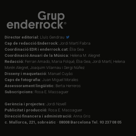
Director editorial:
Lluís Gendrau
Cap de redacció Enderrock:
Jordi Martí Fabra
Coordinació EDR i enderrock.cat:
Èlia Gea
Coordinació Anuari de la Música:
Helena M. Alegret
Redacció:
Ferran Amado, Maria Folqué, Èlia Gea, Jordi Martí, Helena
Morén Alegret, Joaquim Vilarnau i Sergi Núñez
Disseny i maquetació:
Manuel Cuyàs
Caps de fotografia:
Juan Miguel Morales
Assessorament lingüístic:
Berta Herreros
Subscripcions:
Rosa E. Massaguer
Gerència i projectes:
Jordi Novell
Publicitat i producció:
Rosa E. Massaguer
Direcció financera i administració:
Anna Gris
c. Mallorca, 221, sobreàtic · 08008 Barcelona Tel. 93 237 08 05