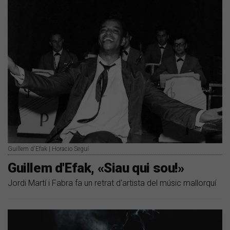
Guillem d'Efak | Horacio Seguí
Guillem d'Efak, «Siau qui sou!»
Jordi Martí i Fabra fa un retrat d'artista del músic mallorquí