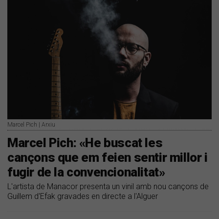
Marcel Pich | Arxiu
Marcel Pich: «He buscat les
cançons que em feien sentir millor i
fugir de la convencionalitat»
L'artista de Manacor presenta un vinil amb nou cançons de
Guillem d'Efak gravades en directe a l'Alguer