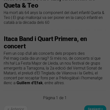
Queta & Teo
Ha mort als 64 anys la component del duet infantil Queta &
Teo | El grup mallorquí va ser pioner en la cançó infantil en
català a la dècada dels 60
Itaca Band i Quart Primera, en
concert
Fem un cop d'ull als concerts dels propers dies
Pel maig cada dia un raig? Si més no, de concerts sí que
n'hi ha! La Festa Major de Lleida, un nou festival de grups
emergents a Tarragona, la 2a edició del Vermut Sonat de
Mataró, el preludi d'El Tingladu de Vilanova i la Geltrú, el
concert per recaptar fons per a l'Heliogàbal i l'homenatge
illenc a
Guillem
d'Efak
, entre altres.
Pàgina 1 de 1
< Anterior
Següent >