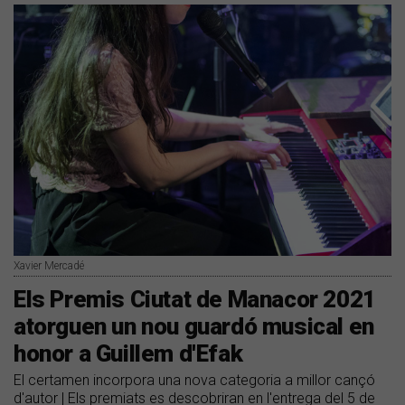
Xavier Mercadé
Els Premis Ciutat de Manacor 2021
atorguen un nou guardó musical en
honor a Guillem d'Efak
El certamen incorpora una nova categoria a millor cançó
d'autor | Els premiats es descobriran en l'entrega del 5 de