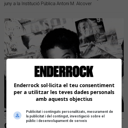
juny a la Institució Pública Antoni M. Alcover
Enderrock sol·licita el teu consentiment
per a utilitzar les teves dades personals
amb aquests objectius
Publicitat i continguts personalitzats, mesurament de
Guillem d'Efak | Arxiu Mònica Pastor
la publicitat i del contingut, investigació sobre el
públic i desenvolupament de serveis
Guillem d’Efak: el primer 'artista