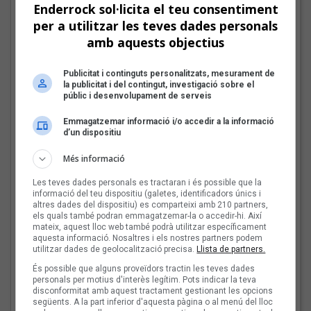
Enderrock sol·licita el teu consentiment
per a utilitzar les teves dades personals
amb aquests objectius
Tot a punt per la Plaça
del Folk 2026
Publicitat i continguts personalitzats, mesurament de
la publicitat i del contingut, investigació sobre el
públic i desenvolupament de serveis
Emmagatzemar informació i/o accedir a la informació
d’un dispositiu
Les veus dels himnes del
futbol català: Carles
Més informació
Cases
Les teves dades personals es tractaran i és possible que la
informació del teu dispositiu (galetes, identificadors únics i
altres dades del dispositiu) es comparteixi amb 210 partners,
els quals també podran emmagatzemar-la o accedir-hi. Així
mateix, aquest lloc web també podrà utilitzar específicament
Joana Gomila:
aquesta informació. Nosaltres i els nostres partners podem
utilitzar dades de geolocalització precisa.
Llista de partners.
«L’algoritme eren els
amics, entrar dins un
És possible que alguns proveïdors tractin les teves dades
personals per motius d'interès legítim. Pots indicar la teva
bar, anar a un concert, la
disconformitat amb aquest tractament gestionant les opcions
revista de torn»
següents. A la part inferior d'aquesta pàgina o al menú del lloc