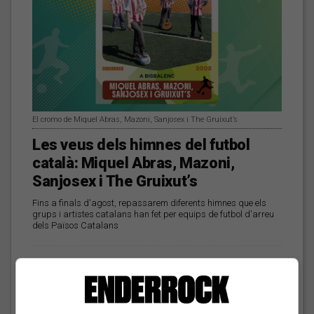
El cromo de Miquel Abras, Mazoni, Sanjosex i The Gruixut’s
Les veus dels himnes del futbol
català: Miquel Abras, Mazoni,
Sanjosex i The Gruixut’s
Fins a finals d'agost, repassarem diferents himnes que els
grups i artistes catalans han fet per equips de futbol d'arreu
dels Països Catalans
El Sona9 d'estiu d'iCat
descobreix els
concursants balears i
valencians