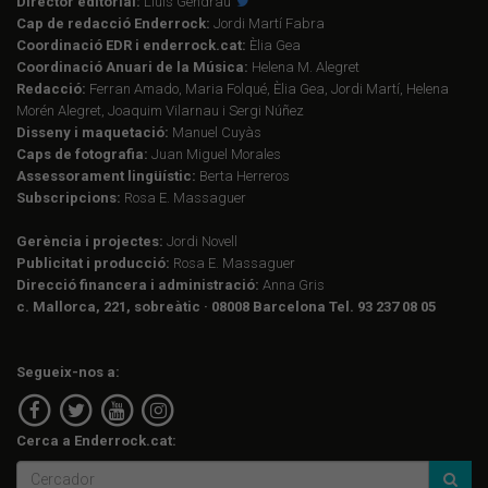
Director editorial:
Lluís Gendrau
Cap de redacció Enderrock:
Jordi Martí Fabra
Coordinació EDR i enderrock.cat:
Èlia Gea
Coordinació Anuari de la Música:
Helena M. Alegret
Redacció:
Ferran Amado, Maria Folqué, Èlia Gea, Jordi Martí, Helena
Morén Alegret, Joaquim Vilarnau i Sergi Núñez
Disseny i maquetació:
Manuel Cuyàs
Caps de fotografia:
Juan Miguel Morales
Assessorament lingüístic:
Berta Herreros
Subscripcions:
Rosa E. Massaguer
Gerència i projectes:
Jordi Novell
Publicitat i producció:
Rosa E. Massaguer
Direcció financera i administració:
Anna Gris
c. Mallorca, 221, sobreàtic · 08008 Barcelona Tel. 93 237 08 05
Segueix-nos a:
Cerca a Enderrock.cat: