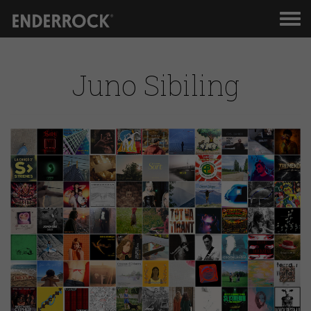
Men
de
nav
Juno Sibiling