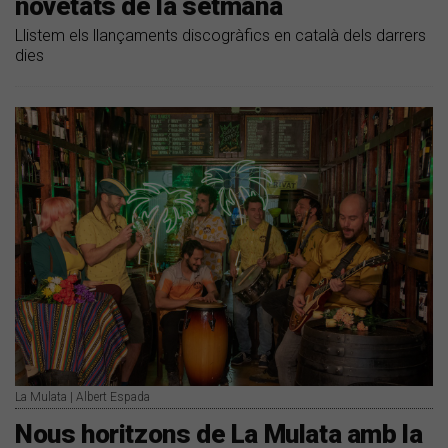
novetats de la setmana
Llistem els llançaments discogràfics en català dels darrers
dies
La Mulata | Albert Espada
Nous horitzons de La Mulata amb la