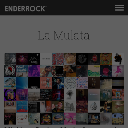
Men
de
nav
La Mulata