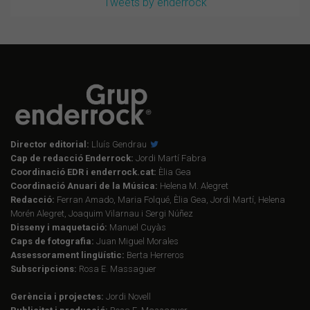
Tweets by enderrock
Director editorial:
Lluís Gendrau
Cap de redacció Enderrock:
Jordi Martí Fabra
Coordinació EDR i enderrock.cat:
Èlia Gea
Coordinació Anuari de la Música:
Helena M. Alegret
Redacció:
Ferran Amado, Maria Folqué, Èlia Gea, Jordi Martí, Helena
Morén Alegret, Joaquim Vilarnau i Sergi Núñez
Disseny i maquetació:
Manuel Cuyàs
Caps de fotografia:
Juan Miguel Morales
Assessorament lingüístic:
Berta Herreros
Subscripcions:
Rosa E. Massaguer
Gerència i projectes:
Jordi Novell