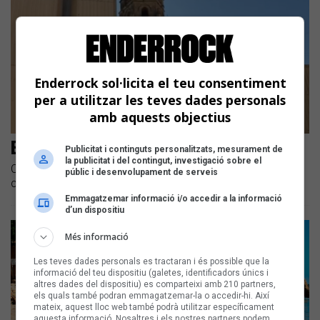
Enderrock sol·licita el teu consentiment
per a utilitzar les teves dades personals
amb aquests objectius
El repertori del coronavirus #12
Publicitat i continguts personalitzats, mesurament de
la publicitat i del contingut, investigació sobre el
Cada dia us oferim un recull d'algunes de les cançons
públic i desenvolupament de serveis
contra el confinament que pengen els artistes catalans
Emmagatzemar informació i/o accedir a la informació
d’un dispositiu
Més informació
Les teves dades personals es tractaran i és possible que la
informació del teu dispositiu (galetes, identificadors únics i
altres dades del dispositiu) es comparteixi amb 210 partners,
els quals també podran emmagatzemar-la o accedir-hi. Així
mateix, aquest lloc web també podrà utilitzar específicament
aquesta informació. Nosaltres i els nostres partners podem