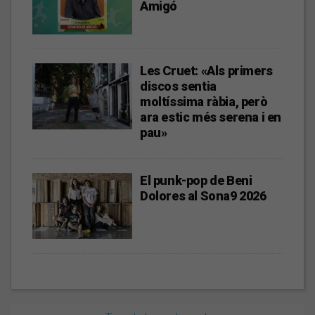
Amigó
Les Cruet: «Als primers
discos sentia
moltíssima ràbia, però
ara estic més serena i en
pau»
El punk-pop de Beni
Dolores al Sona9 2026