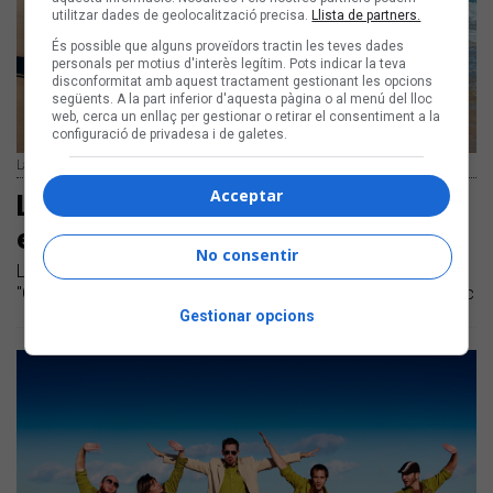
utilitzar dades de geolocalització precisa.
Llista de partners.
És possible que alguns proveïdors tractin les teves dades
personals per motius d'interès legítim. Pots indicar la teva
disconformitat amb aquest tractament gestionant les opcions
següents. A la part inferior d'aquesta pàgina o al menú del lloc
web, cerca un enllaç per gestionar o retirar el consentiment a la
configuració de privadesa i de galetes.
La Mulata | Arxiu del grup
Acceptar
La Mulata ens convida a un menú
especial
No consentir
La formació del barri del Clot presenta el videoclip de
"Caçadors de bolets", un dels més escoltats del segon disc
Gestionar opcions