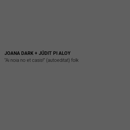
JOANA DARK + JÚDIT PI ALOY
"Ai noia no et casis!" (autoeditat) folk