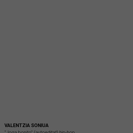
VALENTZIA SONIUA
"Joga bonito" (autoeditat) hip-hop