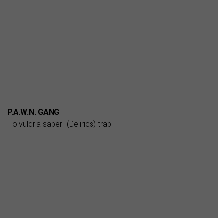
P.A.W.N. GANG
"Io vuldria saber" (Delirics) trap