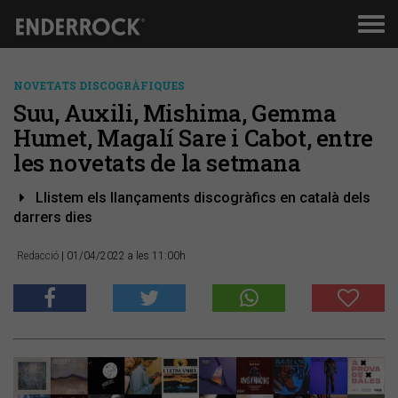
Men
de
nav
NOVETATS DISCOGRÀFIQUES
Suu, Auxili, Mishima, Gemma
Humet, Magalí Sare i Cabot, entre
les novetats de la setmana
Llistem els llançaments discogràfics en català dels
darrers dies
Redacció
| 01/04/2022 a les 11:00h