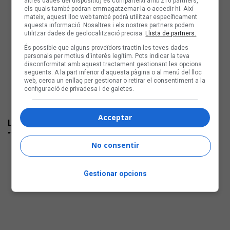
altres dades del dispositiu) es comparteixi amb 210 partners,
els quals també podran emmagatzemar-la o accedir-hi. Així
mateix, aquest lloc web també podrà utilitzar específicament
aquesta informació. Nosaltres i els nostres partners podem
utilitzar dades de geolocalització precisa.
Llista de partners.
És possible que alguns proveïdors tractin les teves dades
personals per motius d'interès legítim. Pots indicar la teva
disconformitat amb aquest tractament gestionant les opcions
següents. A la part inferior d'aquesta pàgina o al menú del lloc
web, cerca un enllaç per gestionar o retirar el consentiment a la
configuració de privadesa i de galetes.
Acceptar
LA MULATA
"Temps de flors" (autoeditat) fusió
No consentir
Gestionar opcions