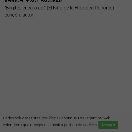
VERDCEL + SOL ESCOBAR
"Brigitte, encara ací" (El Niño de la Hipoteca Records)
cançó d'autor
Enderrock.cat utilitza
cookies
. Si continueu navegant pel web,
entendrem que accepteu la nostra
política de
cookies
.
Accepto