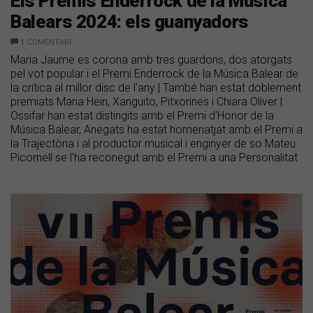
Els Premis Enderrock de la Música
Balears 2024: els guanyadors
1
COMENTARI
Maria Jaume es corona amb tres guardons, dos atorgats
pel vot popular i el Premi Enderrock de la Música Balear de
la crítica al millor disc de l'any | També han estat doblement
premiats Maria Hein, Xanguito, Pitxorines i Chiara Oliver |
Ossifar han estat distingits amb el Premi d'Honor de la
Música Balear, Anegats ha estat homenatjat amb el Premi a
la Trajectòria i al productor musical i enginyer de so Mateu
Picornell se l’ha reconegut amb el Premi a una Personalitat