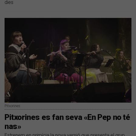
dies
Pitxorines
Pitxorines es fan seva «En Pep no té
nas»
Estrenem en primícia la nova versió que presenta el grup