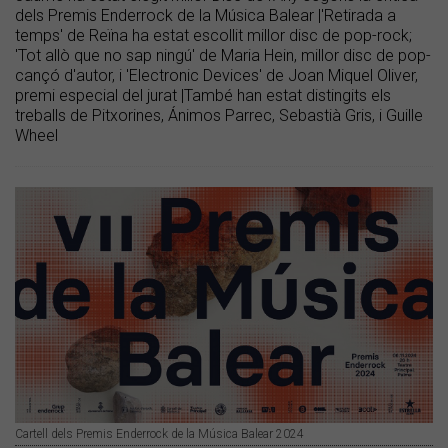
dels Premis Enderrock de la Música Balear |'Retirada a
temps' de Reïna ha estat escollit millor disc de pop-rock;
'Tot allò que no sap ningú' de Maria Hein, millor disc de pop-
cançó d'autor, i 'Electronic Devices' de Joan Miquel Oliver,
premi especial del jurat |També han estat distingits els
treballs de Pitxorines, Ánimos Parrec, Sebastià Gris, i Guille
Wheel
Cartell dels Premis Enderrock de la Música Balear 2024