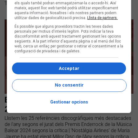
Teatre Principal de Palma
els quals també podran emmagatzemar-la o accedir-hi. Així
mateix, aquest lloc web també podrà utilitzar específicament
aquesta informació. Nosaltres i els nostres partners podem
utilitzar dades de geolocalització precisa.
Llista de partners.
És possible que alguns proveïdors tractin les teves dades
personals per motius d'interès legítim. Pots indicar la teva
disconformitat amb aquest tractament gestionant les opcions
següents. A la part inferior d'aquesta pàgina o al menú del lloc
web, cerca un enllaç per gestionar o retirar el consentiment a la
configuració de privadesa i de galetes.
Acceptar
No consentir
Els 25 millors discos balears de
Gestionar opcions
2024
Llistem les 25 referències discogràfiques més destacades
de l'any segons el jurat dels Premis Enderrock de la Música
Balear 2024 segons la crítica | 'Nostàlgia Airlines' de Maria
Jaume ha estat elegit Millor Disc de l’Any segons la crítica