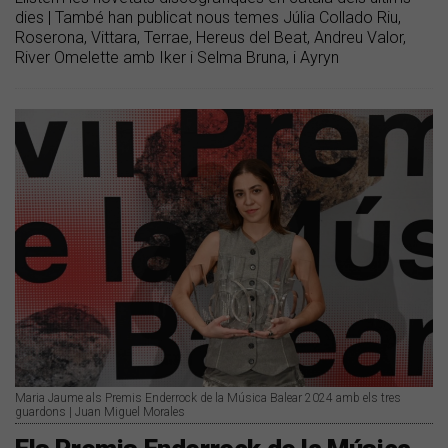
dies | També han publicat nous temes Júlia Collado Riu,
Roserona, Vittara, Terrae, Hereus del Beat, Andreu Valor,
River Omelette amb Iker i Selma Bruna, i Ayryn
Maria Jaume als Premis Enderrock de la Música Balear 2024 amb els tres
guardons | Juan Miguel Morales