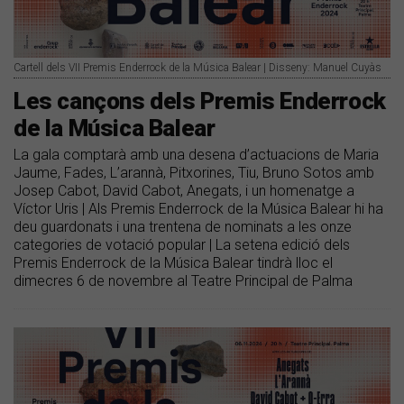
Cartell dels VII Premis Enderrock de la Música Balear | Disseny: Manuel Cuyàs
Les cançons dels Premis Enderrock
de la Música Balear
La gala comptarà amb una desena d’actuacions de Maria
Jaume, Fades, L’arannà, Pitxorines, Tiu, Bruno Sotos amb
Josep Cabot, David Cabot, Anegats, i un homenatge a
Víctor Uris | Als Premis Enderrock de la Música Balear hi ha
deu guardonats i una trentena de nominats a les onze
categories de votació popular | La setena edició dels
Premis Enderrock de la Música Balear tindrà lloc el
dimecres 6 de novembre al Teatre Principal de Palma