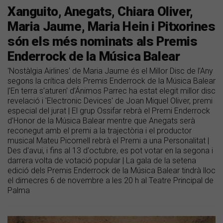
Xanguito, Anegats, Chiara Oliver,
Maria Jaume, Maria Hein i Pitxorines
són els més nominats als Premis
Enderrock de la Música Balear
'Nostàlgia Airlines' de Maria Jaume és el Millor Disc de l’Any
segons la crítica dels Premis Enderrock de la Música Balear
|'En terra s’aturen' d’Ánimos Parrec ha estat elegit millor disc
revelació i 'Electronic Devices' de Joan Miquel Oliver, premi
especial del jurat | El grup Ossifar rebrà el Premi Enderrock
d’Honor de la Música Balear mentre que Anegats serà
reconegut amb el premi a la trajectòria i el productor
musical Mateu Picornell rebrà el Premi a una Personalitat |
Des d'avui, i fins al 13 d'octubre, es pot votar en la segona i
darrera volta de votació popular | La gala de la setena
edició dels Premis Enderrock de la Música Balear tindrà lloc
el dimecres 6 de novembre a les 20 h al Teatre Principal de
Palma