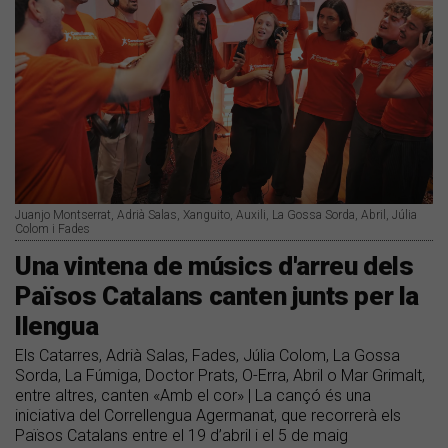
Juanjo Montserrat, Adrià Salas, Xanguito, Auxili, La Gossa Sorda, Abril, Júlia
Colom i Fades
​Una vintena de músics d'arreu dels
Països Catalans canten junts per la
llengua
Els Catarres, Adrià Salas, Fades, Júlia Colom, La Gossa
Sorda, La Fúmiga, Doctor Prats, O-Erra, Abril o Mar Grimalt,
entre altres, canten «Amb el cor» | La cançó és una
iniciativa del Correllengua Agermanat, que recorrerà els
Països Catalans entre el 19 d’abril i el 5 de maig