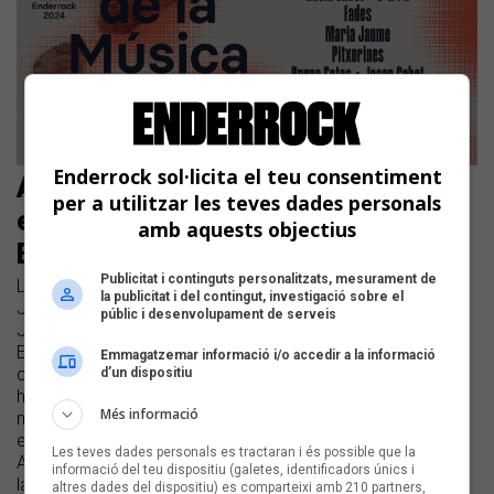
Enderrock sol·licita el teu consentiment
Anegats, Maria Jaume i Fades
per a utilitzar les teves dades personals
encapçalen el cartell dels Premis
amb aquests objectius
Enderrock de la Música Balear
Publicitat i continguts personalitzats, mesurament de
La gala comptarà amb una desena d’actuacions de Maria
la publicitat i del contingut, investigació sobre el
Jaume, Fades, L’arannà, Pitxorines, Tiu, Bruno Sotos amb
públic i desenvolupament de serveis
Josep Cabot, i David Cabot | El grup Anegats, Premi
Enderrock a la Trajectòria, presentarà una última cançó de
Emmagatzemar informació i/o accedir a la informació
comiat dalt de l’escenari | Enderrock també dedicarà un
d’un dispositiu
homenatge al bluesman palmesà i harmonicista Víctor Uris
Més informació
mort l’abril d’aquest any | Després de l’èxit de l’any passat,
els presentadors de la gala tornaran a ser David Ordinas i
Les teves dades personals es tractaran i és possible que la
Agnès Llobet | La setena edició dels Premis Enderrock de
informació del teu dispositiu (galetes, identificadors únics i
la Música Balear tindrà lloc el dimecres 6 de novembre al
altres dades del dispositiu) es comparteixi amb 210 partners,