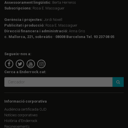
Assessorament lingüístic:
Berta Herreros
Subscripcions:
Rosa E. Massaguer
Gerència i projectes:
Jordi Novell
Publicitat i producció:
Rosa E. Massaguer
Direcció financera i administració:
Anna Gris
c. Mallorca, 221, sobreàtic · 08008 Barcelona Tel. 93 237 08 05
Segueix-nos a:
Cerca a Enderrock.cat:
Informació corporativa
Audiència certificada OJD
Notícies corporatives
Història d'Enderrock
Reconeixements