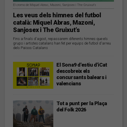
El cromo de Miquel Abras, Mazoni, Sanjosex i The Gruixut’s
Les veus dels himnes del futbol
català: Miquel Abras, Mazoni,
Sanjosex i The Gruixut’s
Fins a finals d'agost, repassarem diferents himnes que els
grups i artistes catalans han fet per equips de futbol d'arreu
dels Països Catalans
El Sona9 d'estiu d'iCat
descobreix els
concursants balears i
valencians
Tot a punt per la Plaça
del Folk 2026