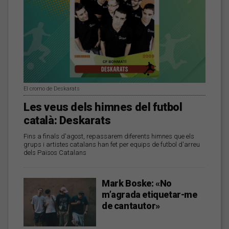
El cromo de Deskarats
Les veus dels himnes del futbol
català: Deskarats
Fins a finals d'agost, repassarem diferents himnes que els
grups i artistes catalans han fet per equips de futbol d'arreu
dels Països Catalans
Mark Boske: «No
m’agrada etiquetar-me
de cantautor»