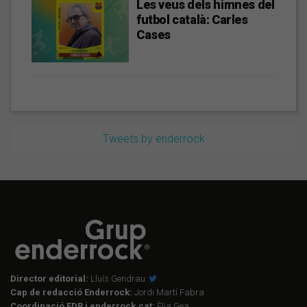
Les veus dels himnes del
futbol català: Carles
Cases
Tweets by enderrock
Director editorial:
Lluís Gendrau
Cap de redacció Enderrock:
Jordi Martí Fabra
Coordinació EDR i enderrock.cat:
Èlia Gea