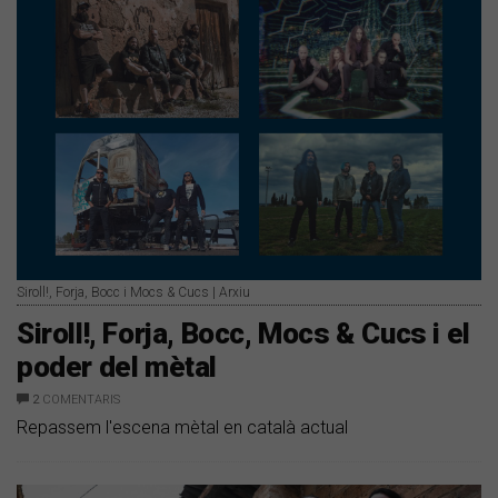
Siroll!, Forja, Bocc i Mocs & Cucs | Arxiu
Siroll!, Forja, Bocc, Mocs & Cucs i el
poder del mètal
2
COMENTARIS
Repassem l'escena mètal en català actual