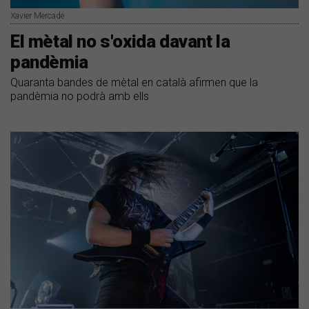
Xavier Mercadé
El mètal no s'oxida davant la
pandèmia
Quaranta bandes de mètal en català afirmen que la
pandèmia no podrà amb ells