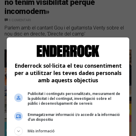
no tenim visibilitat perquè
incomodem»
1
COMENTARI
Parlem amb el cantant Gou i el guitarrista Venty sobre el
nou disc en directe, 'Directe del camp'
Enderrock sol·licita el teu consentiment
per a utilitzar les teves dades personals
amb aquests objectius
Publicitat i continguts personalitzats, mesurament de
la publicitat i del contingut, investigació sobre el
públic i desenvolupament de serveis
Emmagatzemar informació i/o accedir a la informació
d’un dispositiu
Més informació