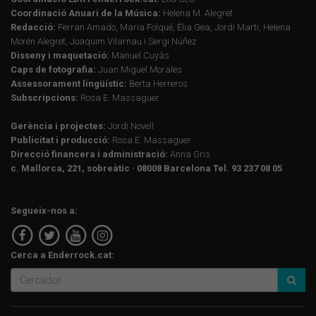
Coordinació Anuari de la Música:
Helena M. Alegret
Redacció:
Ferran Amado, Maria Folqué, Èlia Gea, Jordi Martí, Helena
Morén Alegret, Joaquim Vilarnau i Sergi Núñez
Disseny i maquetació:
Manuel Cuyàs
Caps de fotografia:
Juan Miguel Morales
Assessorament lingüístic:
Berta Herreros
Subscripcions:
Rosa E. Massaguer
Gerència i projectes:
Jordi Novell
Publicitat i producció:
Rosa E. Massaguer
Direcció financera i administració:
Anna Gris
c. Mallorca, 221, sobreàtic · 08008 Barcelona Tel. 93 237 08 05
Segueix-nos a:
Cerca a Enderrock.cat: