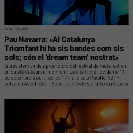
Xavier Mercadé
Pau Navarra: «Al Catalunya
Triomfant hi ha sis bandes com sis
sols; són el 'dream team' nostrat»
Entrevistem un dels promotors del festival de mètal extrem
en català Catalunya Triomfant | La cita tindrà lloc demà 11
de setembre a partir de les 17 h a la sala Paral·lel 62 | Hi
actuaran Assot, Siroll!, Bocc, Udol, Vidres a la Sang i Ósserp