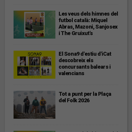
Les veus dels himnes del
futbol català: Miquel
Abras, Mazoni, Sanjosex
i The Gruixut’s
El Sona9 d'estiu d'iCat
descobreix els
concursants balears i
valencians
Tot a punt per la Plaça
del Folk 2026