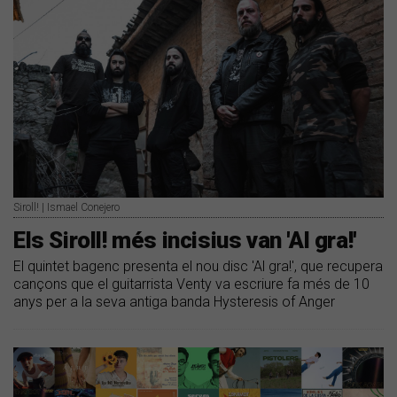
Siroll! | Ismael Conejero
Els Siroll! més incisius van 'Al gra!'
El quintet bagenc presenta el nou disc 'Al gra!', que recupera
cançons que el guitarrista Venty va escriure fa més de 10
anys per a la seva antiga banda Hysteresis of Anger