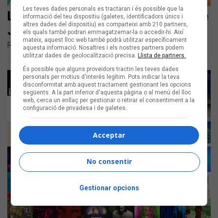
Les teves dades personals es tractaran i és possible que la
Les noves cançons en català són de
informació del teu dispositiu (galetes, identificadors únics i
altres dades del dispositiu) es comparteixi amb 210 partners,
Julieta, Ginestà i Miki Núñez
els quals també podran emmagatzemar-la o accedir-hi. Així
mateix, aquest lloc web també podrà utilitzar específicament
Repassem els llançaments en català dels darrers dies
aquesta informació. Nosaltres i els nostres partners podem
utilitzar dades de geolocalització precisa.
Llista de partners.
És possible que alguns proveïdors tractin les teves dades
personals per motius d'interès legítim. Pots indicar la teva
disconformitat amb aquest tractament gestionant les opcions
següents. A la part inferior d'aquesta pàgina o al menú del lloc
web, cerca un enllaç per gestionar o retirar el consentiment a la
configuració de privadesa i de galetes.
Acceptar
No consentir
Gestionar opcions