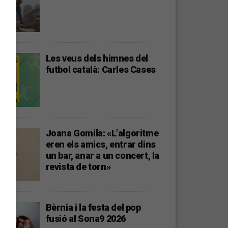
Les veus dels himnes del
futbol català: Carles Cases
Joana Gomila: «L’algoritme
eren els amics, entrar dins
un bar, anar a un concert, la
revista de torn»
Bèrnia i la festa del pop
fusió al Sona9 2026