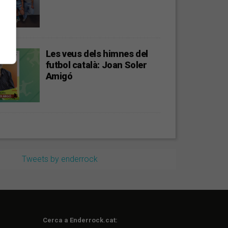
Les veus dels himnes del
futbol català: Joan Soler
Amigó
Tweets by enderrock
Cerca a Enderrock.cat: