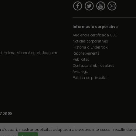
Informació corporativa
Audiència certificada OJD
Notícies corporatives
Història d'Enderrock
í, Helena Morén Alegret, Joaquim
Reconeixements
Publicitat
Contacta amb nosaltres
Avís legal
Política de privacitat
7 08 05
ia d'usuari, mostrar publicitat adaptada als vostres interessos i recollir da