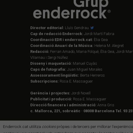
Director editorial:
Lluís Gendrau
Cap de redacció Enderrock:
Jordi Martí Fabra
Coordinació EDR i enderrock.cat:
Èlia Gea
Coordinació Anuari de la Música:
Helena M. Alegret
Redacció:
Ferran Amado, Maria Folqué, Èlia Gea, Jordi Mart
Vilarnau i Sergi Núñez
Disseny i maquetació:
Manuel Cuyàs
Caps de fotografia:
Juan Miguel Morales
Assessorament lingüístic:
Berta Herreros
Subscripcions:
Rosa E. Massaguer
Gerència i projectes:
Jordi Novell
Publicitat i producció:
Rosa E. Massaguer
Direcció financera i administració:
Anna Gris
c. Mallorca, 221, sobreàtic · 08008 Barcelona Tel. 93 23
Enderrock.cat utilitza
cookies
pròpies i de tercers per millorar l'experiènc