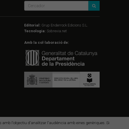
Editorial:
Grup Enderrock Edicions S.L.
Tecnologia:
Sobrevia.net
Amb la col·laboració de:
des amb l'objectiu d'analitzar l'audiència amb eines genèriques. Si