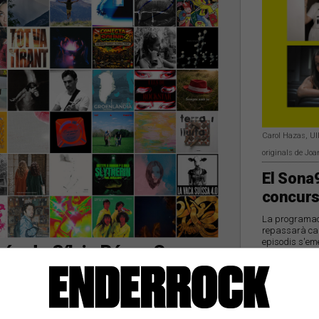
Carol Hazas, Ull
originals de Joa
El Sona9
concurs
La programació
repassarà cad
episodis s'eme
ón de Sílvia Pérez Cruz,
Catalunya Rà
 Montse Castellà i Maig
últims dies