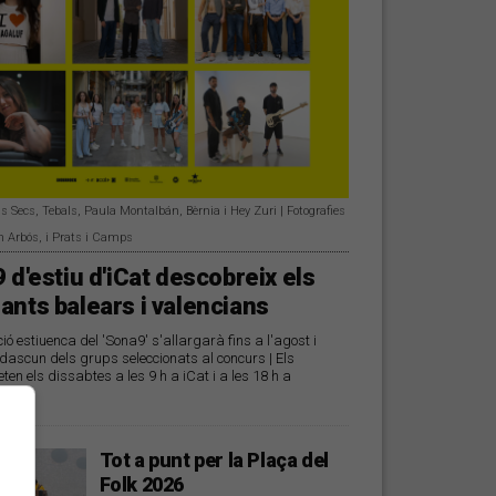
s Secs, Tebals, Paula Montalbán, Bèrnia i Hey Zuri | Fotografies
n Arbós, i Prats i Camps
 d'estiu d'iCat descobreix els
ants balears i valencians
 estiuenca del 'Sona9' s'allargarà fins a l'agost i
ascun dels grups seleccionats al concurs | Els
ten els dissabtes a les 9 h a iCat i a les 18 h a
dio
Tot a punt per la Plaça del
Folk 2026