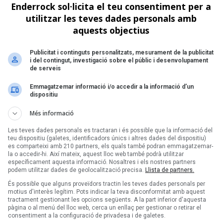
Enderrock sol·licita el teu consentiment per a
de 1
utilitzar les teves dades personals amb
aquests objectius
Següent >
Publicitat i continguts personalitzats, mesurament de la publicitat
i del contingut, investigació sobre el públic i desenvolupament
de serveis
Emmagatzemar informació i/o accedir a la informació d’un
dispositiu
Més informació
Les teves dades personals es tractaran i és possible que la informació del
teu dispositiu (galetes, identificadors únics i altres dades del dispositiu)
es comparteixi amb 210 partners, els quals també podran emmagatzemar-
la o accedir-hi. Així mateix, aquest lloc web també podrà utilitzar
específicament aquesta informació. Nosaltres i els nostres partners
podem utilitzar dades de geolocalització precisa.
Llista de partners.
És possible que alguns proveïdors tractin les teves dades personals per
motius d'interès legítim. Pots indicar la teva disconformitat amb aquest
tractament gestionant les opcions següents. A la part inferior d'aquesta
pàgina o al menú del lloc web, cerca un enllaç per gestionar o retirar el
consentiment a la configuració de privadesa i de galetes.