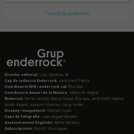
Tweets by enderrock
Director editorial:
Lluís Gendrau
Cap de redacció Enderrock:
Jordi Martí Fabra
Coordinació EDR i enderrock.cat:
Èlia Gea
Coordinació Anuari de la Música:
Helena M. Alegret
Redacció:
Ferran Amado, Maria Folqué, Èlia Gea, Jordi Martí, Helena
Morén Alegret, Joaquim Vilarnau i Sergi Núñez
Disseny i maquetació:
Manuel Cuyàs
Caps de fotografia:
Juan Miguel Morales
Assessorament lingüístic:
Berta Herreros
Subscripcions:
Rosa E. Massaguer