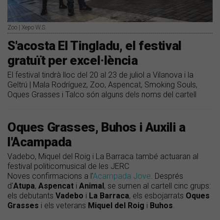
Zoo | Xepo W.S.
S'acosta El Tingladu, el festival
gratuït per excel·lència
El festival tindrà lloc del 20 al 23 de juliol a Vilanova i la
Geltrú | Mala Rodríguez, Zoo, Aspencat, Smoking Souls,
Oques Grasses i Talco són alguns dels noms del cartell
Oques Grasses, Buhos i Auxili a
l'Acampada
Vadebo, Miquel del Roig i La Barraca també actuaran al
festival politicomusical de les JERC
Noves confirmacions a l'
Acampada Jove
. Després
d'
Atupa
,
Aspencat
i
Animal
, se sumen al cartell cinc grups:
els debutants
Vadebo
i
La
Barraca
, els esbojarrats
Oques
Grasses
i els veterans
Miquel
del
Roig
i
Buhos
.