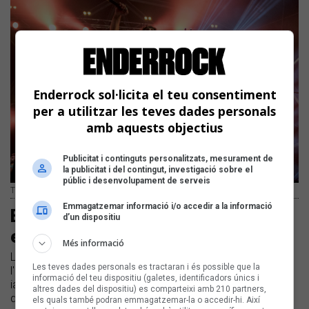
Enderrock sol·licita el teu consentiment
per a utilitzar les teves dades personals
amb aquests objectius
Publicitat i continguts personalitzats, mesurament de
la publicitat i del contingut, investigació sobre el
públic i desenvolupament de serveis
Txarango | Xavier Mercadé
Emmagatzemar informació i/o accedir a la informació
Engega una nova i multitudinària
d’un dispositiu
edició del Canet Rock
Més informació
La cita canetenca proposa 12 hores de música al llarg de
Les teves dades personals es tractaran i és possible que la
l'1 de juliol | Txarango, Itaca Band, Els Amics de les Arts, La
informació del teu dispositiu (galetes, identificadors únics i
iaia, Hora de Joglar i Zoo hi presentaran els seus nous
altres dades del dispositiu) es comparteixi amb 210 partners,
discos
els quals també podran emmagatzemar-la o accedir-hi. Així