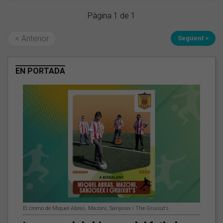
Pàgina 1 de 1
< Anterior
Següent >
EN PORTADA
El cromo de Miquel Abras, Mazoni, Sanjosex i The Gruixut’s