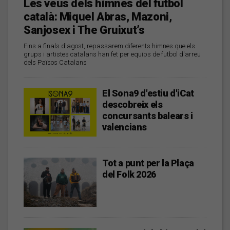
Les veus dels himnes del futbol
català: Miquel Abras, Mazoni,
Sanjosex i The Gruixut’s
Fins a finals d'agost, repassarem diferents himnes que els
grups i artistes catalans han fet per equips de futbol d'arreu
dels Països Catalans
El Sona9 d'estiu d'iCat
descobreix els
concursants balears i
valencians
Tot a punt per la Plaça
del Folk 2026