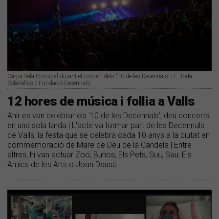
Carpa Vela Principal durant el concert dels '10 de les Decennals' | F. Toda -
Solanellas / Fundació Decennals
12 hores de música i follia a Valls
Ahir es van celebrar els '10 de les Decennals', deu concerts
en una sola tarda | L'acte va formar part de les Decennals
de Valls, la festa que se celebra cada 10 anys a la ciutat en
commemoració de Mare de Déu de la Candela | Entre
altres, hi van actuar Zoo, Buhos, Els Pets, Suu, Sau, Els
Amics de les Arts o Joan Dausà