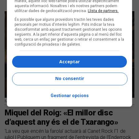
mateix, aquest lloc web també podrà utilitzar específicament
aquesta informació. Nosaltres i els nostres partners podem
utilitzar dades de geolocalització precisa.
Llista de partners.
És possible que alguns proveïdors tractin les teves dades
personals per motius d'interès legítim. Pots indicar la teva
disconformitat amb aquest tractament gestionant les opcions
següents. A la part inferior d'aquesta pàgina o al menú del lloc
web, cerca un enllaç per gestionar o retirar el consentiment a la
configuració de privadesa i de galetes.
Acceptar
No consentir
Gestionar opcions
Miquel del Roig | Juan Miguel Morales
Miquel del Roig: «El millor disc
d’aquest any és el de Txarango»
'La veu que encén la farola' actuarà al Canet Rock l'1 de
juliol | Publiquem un fragment de l'entrevista de l'Enderrock