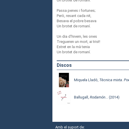
Un brotet de romaní.
Passa penes i fortunes;
Però, resant cada nit,
Besava el pobre besava
Un brotet de romaní.
Un dia d'hivern, les ones
Tregueren un mort, ai trist!
Estret en la mà tenia
Un brotet de romaní.
Discos
Miquela Lladó,
Tècnica mixta. P
Ballugall,
Rodamón...
(2014)
Amb el suport de: