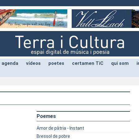
agenda
vídeos
poetes
certamen TiC
qui som
i
Poemes
Amor de pàtria - Instant
Bressol de pobre