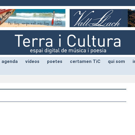
agenda
vídeos
poetes
certamen TiC
qui som
i