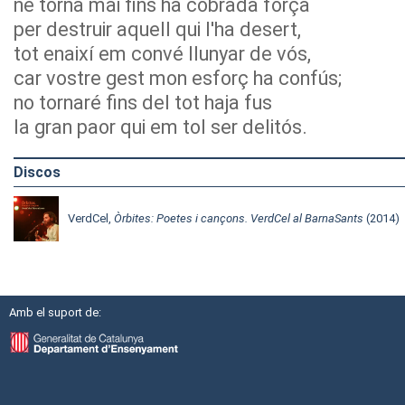
ne torna mai fins ha cobrada força
per destruir aquell qui l'ha desert,
tot enaixí em convé llunyar de vós,
car vostre gest mon esforç ha confús;
no tornaré fins del tot haja fus
la gran paor qui em tol ser delitós.
Discos
VerdCel,
Òrbites: Poetes i cançons. VerdCel al BarnaSants
(2014)
Amb el suport de: