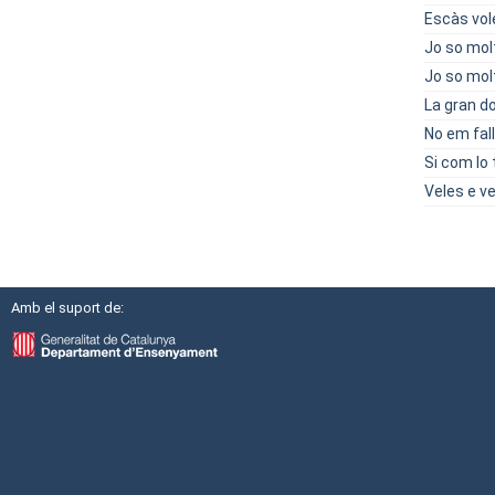
Escàs vol
Jo so molt
Jo so molt
La gran do
No em fall
Si com lo 
Veles e v
Amb el suport de: